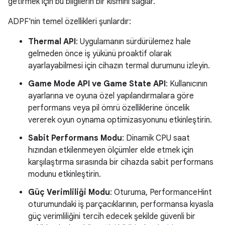
getirmek için bu bilgilerin bir kısmını sağlar.
ADPF'nin temel özellikleri şunlardır:
Thermal API
: Uygulamanın sürdürülemez hale
gelmeden önce iş yükünü proaktif olarak
ayarlayabilmesi için cihazın termal durumunu izleyin.
Game Mode API ve Game State API
: Kullanıcının
ayarlarına ve oyuna özel yapılandırmalara göre
performans veya pil ömrü özelliklerine öncelik
vererek oyun oynama optimizasyonunu etkinleştirin.
Sabit Performans Modu
: Dinamik CPU saat
hızından etkilenmeyen ölçümler elde etmek için
karşılaştırma sırasında bir cihazda sabit performans
modunu etkinleştirin.
Güç Verimliliği Modu
: Oturuma, PerformanceHint
oturumundaki iş parçacıklarının, performansa kıyasla
güç verimliliğini tercih edecek şekilde güvenli bir