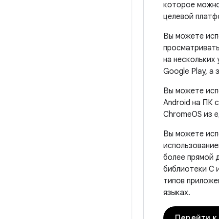
которое можно 
целевой платф
Вы можете ис
просматривать
на нескольких 
Google Play, а
Вы можете ис
Android на ПК
ChromeOS из е
Вы можете ис
использование
более прямой 
библиотеки C 
типов приложе
языках.
Перейти к