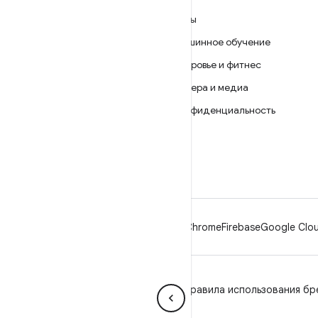
ANDROID
Игры
Android
Машинное обучение
Android for Enterprise
Здоровье и фитнес
Безопасность
Камера и медиа
Исходный код
Конфиденциальность
Новости
5G
Блог
Подкасты
Android
Chrome
Firebase
Google Clou
Конфиденциальность
Лицензия
Правила использования бр