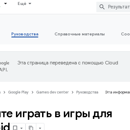
Ещё
Руководства
Справочные материалы
Соо
Эта страница переведена с помощью
Cloud
 API
.
s
Google Play
Games dev center
Руководства
Эта информац
те играть в игры для
id