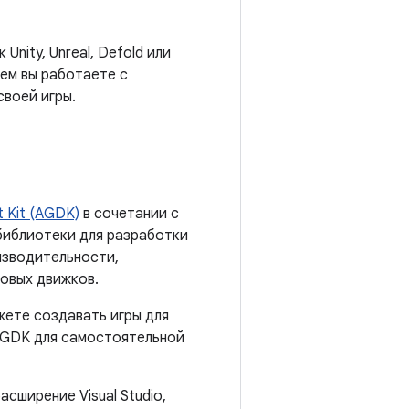
nity, Unreal, Defold или
тем вы работаете с
своей игры.
 Kit (AGDK)
в сочетании с
библиотеки для разработки
оизводительности,
ровых движков.
жете создавать игры для
 AGDK для самостоятельной
асширение Visual Studio,