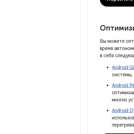
Оптимиз
Вы можете опт
время автоном
в себя следую
Android G
системы,
Android P
оптимизац
многих ус
Android D
использо
перегрева