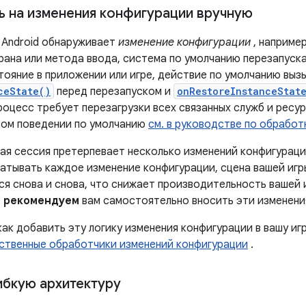
ь на изменения конфигурации вручную
 Android обнаруживает
изменение конфигурации
, наприме
рана или метода ввода, система по умолчанию перезапуск
тояние в приложении или игре, действие по умолчанию выз
ceState()
перед перезапуском и
onRestoreInstanceStat
роцесс требует перезагрузки всех связанных служб и ресу
том поведении по умолчанию
см. в руководстве по обработ
вая сессия претерпевает несколько изменений конфигураци
атывать каждое изменение конфигурации, сцена вашей игр
ся снова и снова, что снижает производительность вашей 
о рекомендуем
вам самостоятельно вносить эти изменения
как добавить эту логику изменения конфигурации в вашу иг
ственные обработчики изменений конфигурации
.
ибкую архитектуру