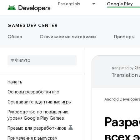
Essentials
Google Play
GAMES DEV CENTER
Обзор
Скачиваемые материалы
Примеры
Translation
Начать
Основы разработки игр
Android Developer
Создавайте адаптивные игры
Руководство по повышению
Разра
уровня Google Play Games
Превью для разработчиков
всех 
Примечания к выпускам