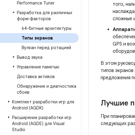
Performance Tuner
того, нал
наслаждат
Разработка для различных
сложные 
форм-факторов
64-битные архитектуры
Аппарат
обеспечен
Типы экранов
GPS и во
Вулкан перед ротацией
оборудов
Вывод звука
В этом руково
Управление памятью
типов экранов
Доставка активов
предложения п
Обнаружение и диагностика
сбоев
Лучшие п
Комплект разработки игр для
Android (AGDK)
При планирова
Расширение разработки игр
следующих раз
Android (AGDE) для Visual
Studio