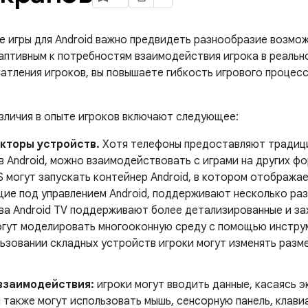
е игры для Android важно предвидеть разнообразие возмож
аптивным к потребностям взаимодействия игрока в реаль
чатления игроков, вы повышаете гибкость игрового процес
зличия в опыте игроков включают следующее:
кторы устройств.
Хотя телефоны предоставляют традиц
в Android, можно взаимодействовать с играми на других ф
могут запускать контейнер Android, в котором отображае
ие под управлением Android, поддерживают несколько раз
ва Android TV поддерживают более детализированные и за
огут моделировать многооконную среду с помощью инструм
ьзовании складных устройств игроки могут изменять разме
взаимодействия:
игроки могут вводить данные, касаясь э
 также могут использовать мышь, сенсорную панель, клави