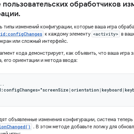
 пользовательских обработчиков из
рации
.
ь типы изменений конфигурации, которые ваша игра обраб
oid:configChanges
к каждому элементу
<activity>
в ваш
экран или сложный интерфейс.
гмент кода демонстрирует, как объявить, что ваша игра 
, его ориентации и метода ввода:
d:configChanges="screenSize|orientation|keyboard|key
дят объявленные изменения конфигурации, система теперь
ionChanged()
. В этом методе добавьте логику для обнов