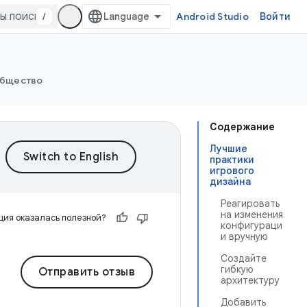
/
Android Studio
Войти
бщество
Содержание
Лучшие
практики
игрового
дизайна
Реагировать
на изменения
ия оказалась полезной?
конфигураци
и вручную
Создайте
гибкую
Отправить отзыв
архитектуру
Добавить