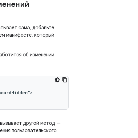
менений
атывает сама, добавьте
ем манифесте, который
заботится об изменении
boardHidden"
>

 вызывает другой метод —
ления пользовательского