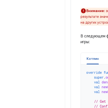
Внимание:
з
результате зна
на других устро
В следующем ф
игры:
Котлин
override
fu
super
.
o
val
den
val
new
val
new
// Get 
// Conf