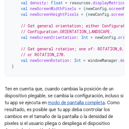
val
density
:
Float
=
resources
.
displayMetrics
.
val
newScreenWidthPixels
=
(
newConfig
.
screenWi
val
newScreenHeightPixels
=
(
newConfig
.
screenH
// Get general orientation; either Configurati
// Configuration.ORIENTATION_LANDSCAPE.
val
newScreenOrientation
:
Int
=
newConfig
.
orie
// Get general rotation; one of: ROTATION_0, 
// or ROTATION_270.
val
newScreenRotation
:
Int
=
windowManager
.
def
}
Ten en cuenta que, cuando cambias la posición de un
dispositivo plegable, se cambia la configuración, incluso si
tu app se ejecuta en
modo de pantalla completa
. Como
resultado, es posible que tu app deba controlar los
cambios en el tamaño de la pantalla o la densidad de
píxeles si el usuario pliega o despliega el dispositivo