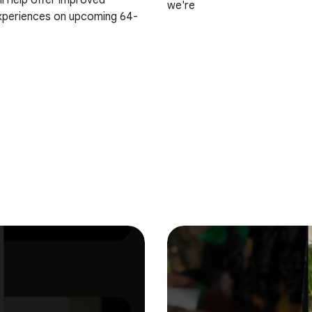
ll help offer improved
we're
experiences on upcoming 64-