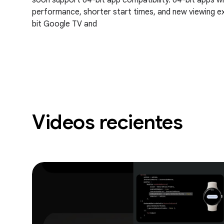
soon support 64-bit app compatibility. 64-bit apps wi
performance, shorter start times, and new viewing 
bit Google TV and
Videos recientes