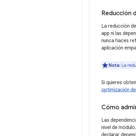
Reducción d
La reducción de
app ni las depe
nunca haces ref
aplicación emp
Nota:
La redu
Si quieres obte
optimización de
Cómo admin
Las dependenci
nivel de módulo
declarar depend