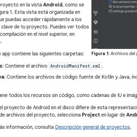
proyecto en la vista
Android
, como se
gura 1. Esta vista está organizada en
ue puedas acceder rápidamente a los
 clave de tu proyecto. Puedes ver todos
compilación en el nivel superior, en
s
.
app contiene las siguientes carpetas:
Figura 1:
Archivos del 
s
: Contiene el archivo
AndroidManifest.xml
.
va
: Contiene los archivos de código fuente de Kotlin y Java, in
iene todos los recursos sin código, como cadenas de IU e imá
el proyecto de Android en el disco difiere de esta representaci
 de archivos del proyecto, selecciona
Project
en lugar de
And
ás información, consulta
Descripción general de proyectos
.