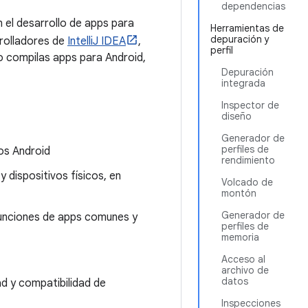
dependencias
n el desarrollo de apps para
Herramientas de
depuración y
rrolladores de
IntelliJ IDEA
,
perfil
o compilas apps para Android,
Depuración
integrada
Inspector de
diseño
Generador de
perfiles de
os Android
rendimiento
 dispositivos físicos, en
Volcado de
montón
Generador de
 funciones de apps comunes y
perfiles de
memoria
Acceso al
archivo de
datos
ad y compatibilidad de
Inspecciones