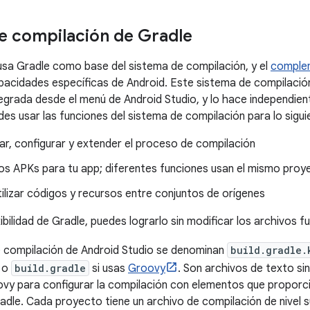
e compilación de Gradle
usa Gradle como base del sistema de compilación, y el
complem
acidades específicas de Android. Este sistema de compilación
egrada desde el menú de Android Studio, y lo hace independien
s usar las funciones del sistema de compilación para lo sigui
ar, configurar y extender el proceso de compilación
ios APKs para tu app; diferentes funciones usan el mismo pro
tilizar códigos y recursos entre conjuntos de orígenes
xibilidad de Gradle, puedes lograrlo sin modificar los archivos f
e compilación de Android Studio se denominan
build.gradle.
 o
build.gradle
si usas
Groovy
. Son archivos de texto si
ovy para configurar la compilación con elementos que propor
adle. Cada proyecto tiene un archivo de compilación de nivel 