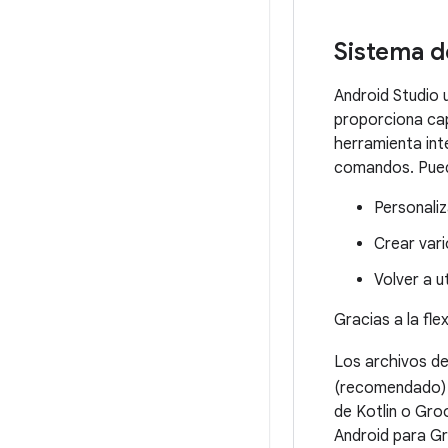
Sistema d
Android Studio 
proporciona cap
herramienta int
comandos. Puede
Personaliz
Crear var
Volver a u
Gracias a la fle
Los archivos d
(recomendado)
de Kotlin o Gro
Android para Gr