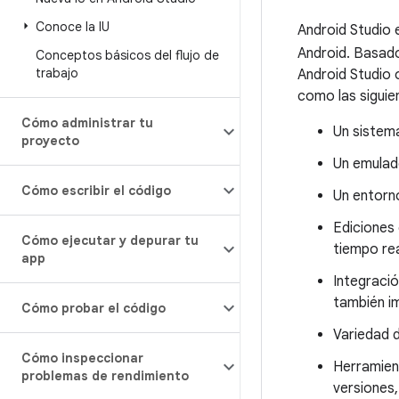
Conoce la IU
Android Studio e
Android. Basado
Conceptos básicos del flujo de
trabajo
Android Studio 
como las siguie
Cómo administrar tu
Un sistema
proyecto
Un emulad
Cómo escribir el código
Un entorno
Ediciones 
Cómo ejecutar y depurar tu
tiempo re
app
Integració
también i
Cómo probar el código
Variedad 
Cómo inspeccionar
Herramient
problemas de rendimiento
versiones,