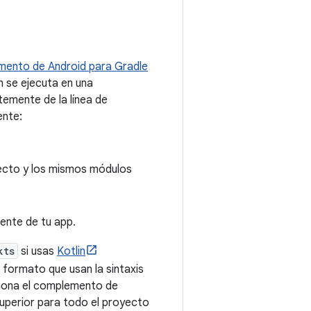
ento de Android para Gradle
 se ejecuta en una
temente de la línea de
ente:
yecto y los mismos módulos
uente de tu app.
kts
si usas
Kotlin
n formato que usan la sintaxis
ciona el complemento de
superior para todo el proyecto