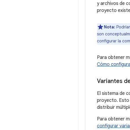
y archivos de c
proyecto existe
Nota:
Podríam
son conceptualme
configurar la com
Para obtener má
Cómo configura
Variantes d
El sistema de c
proyecto. Esto r
distribuir múlti
Para obtener má
configurar vari