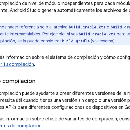
ompilación de nivel de módulo independientes para cada módu
nte, Android Studio genera automáticamente los archivos de 
os hacer referencia solo al archivo
o
build.gradle.kts
build.gr
nte intercambiables. Por ejemplo, si ves
pero u
build.gradle.kts
pilación, se la puede considerar
(y viceversa).
build.gradle
s información sobre el sistema de compilación y cómo configu
r tu compilación
.
e compilación
ompilación puede ayudarte a crear diferentes versiones de la m
esulta útil cuando tienes una versión sin cargo o una versión p
ples APKs para diferentes configuraciones de dispositivos en Go
s información sobre el uso de variantes de compilación, cons
antes de compilación
.