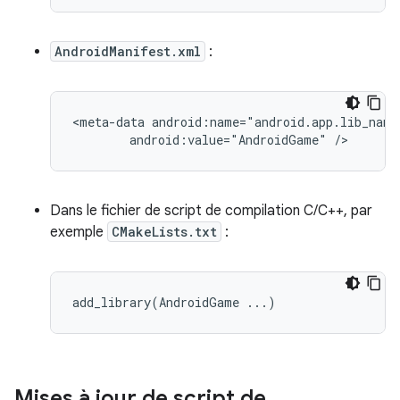
AndroidManifest.xml
:
<meta-data
android:value="AndroidGame"
Dans le fichier de script de compilation C/C++, par
exemple
CMakeLists.txt
:
add_library
(
AndroidGame
...
)
Mises à jour de script de