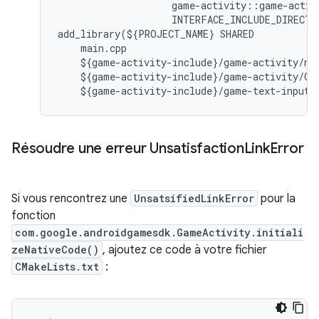
game
-
activity
::
game
-
activ
INTERFACE_INCLUDE_DIRECTO
add_library
(
$
{
PROJECT_NAME
}
SHARED
main
.
cpp
$
{
game
-
activity
-
include
}
/
game
-
activity
/
na
$
{
game
-
activity
-
include
}
/
game
-
activity
/
Ga
$
{
game
-
activity
-
include
}
/
game
-
text
-
input
/
Résoudre une erreur Unsatisfaction
Link
Error
Si vous rencontrez une
UnsatsifiedLinkError
pour la
fonction
com.google.androidgamesdk.GameActivity.initiali
zeNativeCode()
, ajoutez ce code à votre fichier
CMakeLists.txt
: