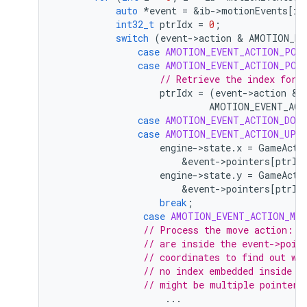
auto
*
event
=
&
ib
-
>
motionEvents
[
i
]
int32_t
ptrIdx
=
0
;
switch
(
event
-
>
action
 & 
AMOTION_EV
case
AMOTION_EVENT_ACTION_POI
case
AMOTION_EVENT_ACTION_POI
// Retrieve the index for 
ptrIdx
=
(
event
-
>
action
 & 
AMOTION_EVENT_ACT
case
AMOTION_EVENT_ACTION_DOWN
case
AMOTION_EVENT_ACTION_UP
:
engine
-
>
state
.
x
=
GameActi
&
event
-
>
pointers
[
ptrId
engine
-
>
state
.
y
=
GameActi
&
event
-
>
pointers
[
ptrId
break
;
case
AMOTION_EVENT_ACTION_MOV
// Process the move action: t
// are inside the event->poin
// coordinates to find out wh
// no index embedded inside e
// might be multiple pointers
...