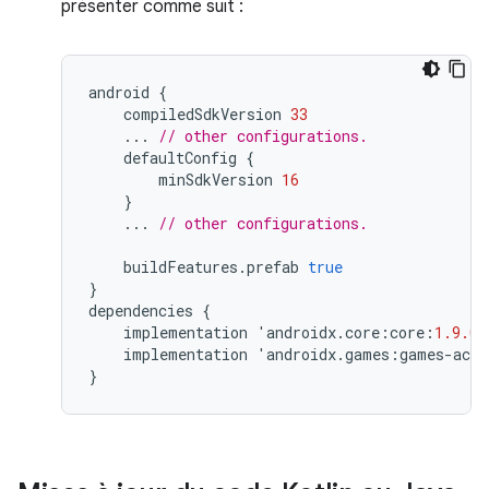
présenter comme suit :
android
{
compiledSdkVersion
33
...
// other configurations.
defaultConfig
{
minSdkVersion
16
}
...
// other configurations.
buildFeatures
.
prefab
true
}
dependencies
{
implementation
'
androidx
.
core
:
core
:
1.9.0
'
implementation
'
androidx
.
games
:
games
-
acti
}