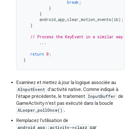
break
;
}
}
android_app_clear_motion_events
(
ib
);
}
// Process the KeyEvent in a similar way.
...
return
0
;
}
Examinez et mettez à jour la logique associée au
AInputEvent
d'activité native. Comme indiqué à
l'étape précédente, le traitement
InputBuffer
de
GameActivity n'est pas exécuté dans la boucle
ALooper_pollOnce()
.
Remplacez l'utilisation de
android_app::activity->clazz
par