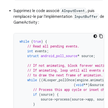
Supprimez le code associé
AInputEvent
, puis
remplacez-le par l'implémentation
InputBuffer
de
GameActivity :
while
(
true
)
{
// Read all pending events.
int
events
;
struct
android_poll_source
*
source
;
// If not animating, block forever waitin
// If animating, loop until all events ar
// to draw the next frame of animation.
while
((
ALooper_pollOnce
(
engine
.
animating
(
void
**
)
&
source
))
// Process this app cycle or inset cha
if
(
source
)
{
source
-
>
process
(
source
-
>
app
,
sourc
}