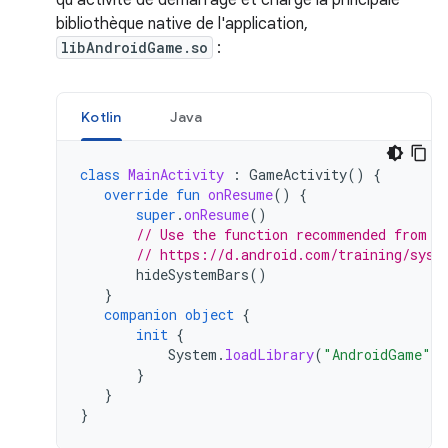
qu'activité de démarrage et charge la principale
bibliothèque native de l'application,
libAndroidGame.so
:
Kotlin
Java
class
MainActivity
:
GameActivity
()
{
override
fun
onResume
()
{
super
.
onResume
()
// Use the function recommended from t
// https://d.android.com/training/syst
hideSystemBars
()
}
companion
object
{
init
{
System
.
loadLibrary
(
"AndroidGame"
)
}
}
}