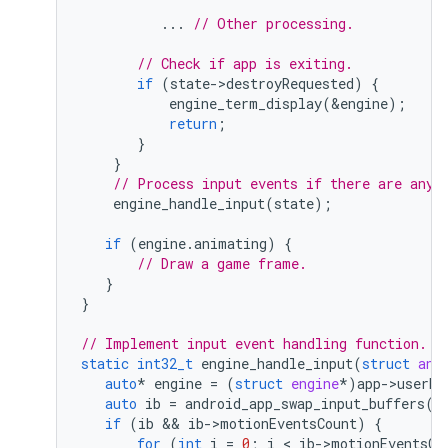
...
// Other processing.
// Check if app is exiting.
if
(
state
-
>
destroyRequested
)
{
engine_term_display
(
&
engine
);
return
;
}
}
// Process input events if there are any.
engine_handle_input
(
state
);
if
(
engine
.
animating
)
{
// Draw a game frame.
}
}
// Implement input event handling function.
static
int32_t
engine_handle_input
(
struct
and
auto
*
engine
=
(
struct
engine
*
)
app
-
>
userDa
auto
ib
=
android_app_swap_input_buffers
(
a
if
(
ib
 && 
ib
-
>
motionEventsCount
)
{
for
(
int
i
=
0
;
i
 < 
ib
-
>
motionEventsCo