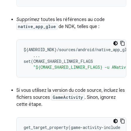
Supprimez
toutes les références au code
native_app_glue
de NDK, telles que :
$
{
ANDROID_NDK
}
/
sources
/
android
/
native_app_glu
...
set
(
CMAKE_SHARED_LINKER_FLAGS
"${CMAKE_SHARED_LINKER_FLAGS} -u ANativeA
Si vous utilisez la version du code source, incluez les
fichiers sources
GameActivity
. Sinon, ignorez
cette étape.
get_target_property
(
game
-
activity
-
include