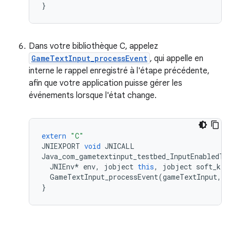
}
Dans votre bibliothèque C, appelez
GameTextInput_processEvent
, qui appelle en
interne le rappel enregistré à l'étape précédente,
afin que votre application puisse gérer les
événements lorsque l'état change.
extern
"C"
JNIEXPORT
void
JNICALL
Java_com_gametextinput_testbed_InputEnabledTe
JNIEnv
*
env
,
jobject
this
,
jobject
soft_key
GameTextInput_processEvent
(
gameTextInput
,
s
}