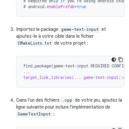
#
Required
only
if
you
'
re
using
Android
Studi
#
android
.
enablePrefab
=
true
Importez le package
game-text-input
et
ajoutez-le à votre cible dans le fichier
CMakeLists.txt
de votre projet :
find_package(game-text-input
REQUIRED
CONFIG)
...
target_link_libraries(... game-text-input
::
ga
Dans l'un des fichiers
.cpp
de votre jeu, ajoutez la
ligne suivante pour inclure l'implémentation de
GameTextInput
: