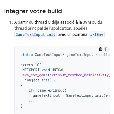
Intégrer votre build
À partir du thread C déjà associé à la JVM ou du
thread principal de l'application, appelez
GameTextInput_init
avec un pointeur
JNIEnv
.
static
GameTextInput
*
gameTextInput
=
nullptr
extern
"C"
JNIEXPORT
void
JNICALL
Java_com_gametextinput_testbed_MainActivity_o
jobject
this
)
{
{
if
(
!
gameTextInput
)
gameTextInput
=
GameTextInput_init
(
env
)
...
}