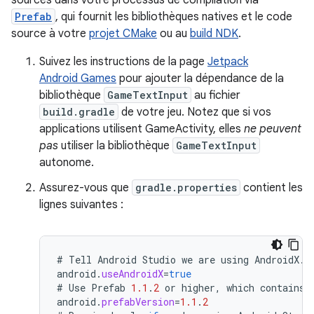
sources dans votre processus de compilation via
Prefab
, qui fournit les bibliothèques natives et le code
source à votre
projet CMake
ou au
build NDK
.
Suivez les instructions de la page
Jetpack
Android Games
pour ajouter la dépendance de la
bibliothèque
GameTextInput
au fichier
build.gradle
de votre jeu. Notez que si vos
applications utilisent GameActivity, elles
ne peuvent
pas
utiliser la bibliothèque
GameTextInput
autonome.
Assurez-vous que
gradle.properties
contient les
lignes suivantes :
#
Tell
Android
Studio
we
are
using
AndroidX
.
android
.
useAndroidX
=
true
#
Use
Prefab
1.1
.
2
or
higher
,
which
contains
android
.
prefabVersion
=
1.1
.
2