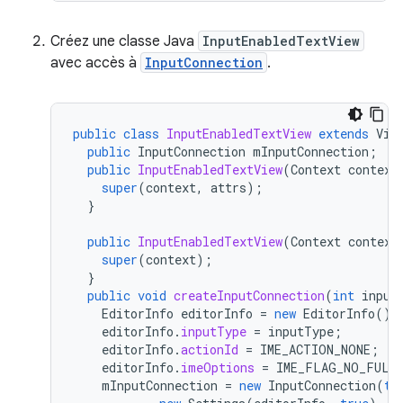
Créez une classe Java
InputEnabledTextView
avec accès à
InputConnection
.
public
class
InputEnabledTextView
extends
Vie
public
InputConnection
mInputConnection
;
public
InputEnabledTextView
(
Context
context
super
(
context
,
attrs
);
}
public
InputEnabledTextView
(
Context
context
super
(
context
);
}
public
void
createInputConnection
(
int
input
EditorInfo
editorInfo
=
new
EditorInfo
();
editorInfo
.
inputType
=
inputType
;
editorInfo
.
actionId
=
IME_ACTION_NONE
;
editorInfo
.
imeOptions
=
IME_FLAG_NO_FULL
mInputConnection
=
new
InputConnection
(
th