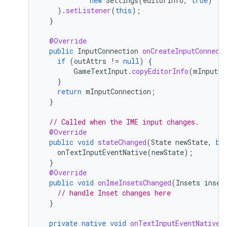
new
Settings
(
editorInfo
,
true
)
).
setListener
(
this
);
}
@Override
public
InputConnection
onCreateInputConnect
if
(
outAttrs
!=
null
)
{
GameTextInput
.
copyEditorInfo
(
mInputCo
}
return
mInputConnection
;
}
// Called when the IME input changes.
@Override
public
void
stateChanged
(
State
newState
,
bo
onTextInputEventNative
(
newState
);
}
@Override
public
void
onImeInsetsChanged
(
Insets
inset
// handle Inset changes here
}
private
native
void
onTextInputEventNative
(