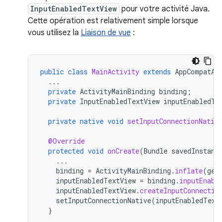
InputEnabledTextView
pour votre activité Java.
Cette opération est relativement simple lorsque
vous utilisez la
Liaison de vue
:
public
class
MainActivity
extends
AppCompatAc
...
private
ActivityMainBinding
binding
;
private
InputEnabledTextView
inputEnabledTe
private
native
void
setInputConnectionNativ
@Override
protected
void
onCreate
(
Bundle
savedInstanc
...
binding
=
ActivityMainBinding
.
inflate
(
get
inputEnabledTextView
=
binding
.
inputEnabl
inputEnabledTextView
.
createInputConnectio
setInputConnectionNative
(
inputEnabledText
}