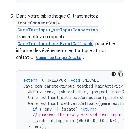
Dans votre bibliothèque C, transmettez
inputConnection
à
GameTextInput_setInputConnection
.
Transmettez un rappel à
GameTextInput_setEventCallback
pour être
informé des événements en tant que struct
d'état C
GameTextInputState
.
extern
"C"
JNIEXPORT
void
JNICALL
Java_com_gametextinput_testbed_MainActivity_s
JNIEnv
*
env
,
jobject
this
,
jobject
inputCon
GameTextInput_setInputConnection
(
gameTextIn
GameTextInput_setEventCallback
(
gameTextInpu
if
(
!
env
||
!
state
)
return
;
// process the newly arrived text input f
__android_log_print
(
ANDROID_LOG_INFO
,
"T
},
env
);