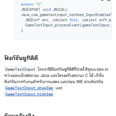
extern
"C"
JNIEXPORT
void
JNICALL
Java_com_gametextinput_testbed_InputEnabledTe
JNIEnv
*
env
,
jobject
this
,
jobject
soft_key
GameTextInput_processEvent
(
gameTextInput
,
s
}
ฟังก์ชันยูทิลิตี
GameTextInput
ไลบรารีมีฟังก์ชันยูทิลิตีที่ช่วยให้คุณแปลง ระ
หว่างออบเจ็กต์สถานะ Java และโครงสร้างสถานะ C ได้ เข้าถึง
ฟังก์ชันการทำงานสำหรับการแสดง และซ่อน IME ผ่านฟังก์ชัน
GameTextInput_showIme
และ
GameTextInput_hideIme