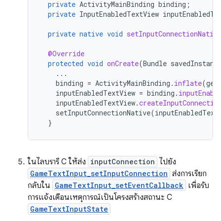
private
ActivityMainBinding
binding
;
private
InputEnabledTextView
inputEnabledTe
private
native
void
setInputConnectionNativ
@Override
protected
void
onCreate
(
Bundle
savedInstanc
...
binding
=
ActivityMainBinding
.
inflate
(
get
inputEnabledTextView
=
binding
.
inputEnabl
inputEnabledTextView
.
createInputConnectio
setInputConnectionNative
(
inputEnabledText
}
ในไลบรารี C ให้ส่ง
inputConnection
ไปยัง
GameTextInput_setInputConnection
ส่งการเรียก
กลับใน
GameTextInput_setEventCallback
เพื่อรับ
การแจ้งเตือนเหตุการณ์เป็นโครงสร้างสถานะ C
GameTextInputState