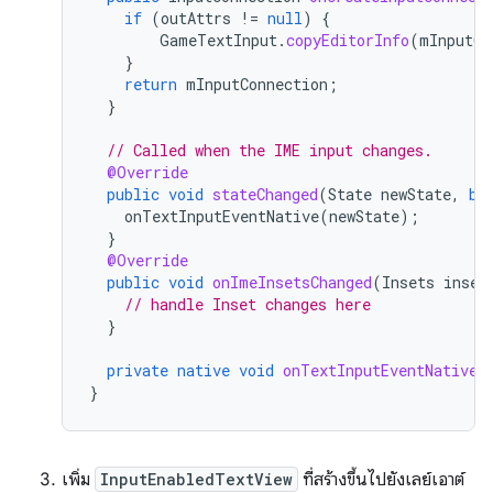
if
(
outAttrs
!=
null
)
{
GameTextInput
.
copyEditorInfo
(
mInputCo
}
return
mInputConnection
;
}
// Called when the IME input changes.
@Override
public
void
stateChanged
(
State
newState
,
bo
onTextInputEventNative
(
newState
);
}
@Override
public
void
onImeInsetsChanged
(
Insets
inset
// handle Inset changes here
}
private
native
void
onTextInputEventNative
(
}
เพิ่ม
InputEnabledTextView
ที่สร้างขึ้นไปยังเลย์เอาต์