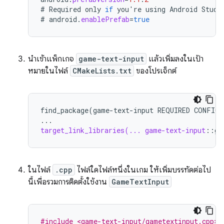
#
Required
only
if
you
'
re
using
Android
Studi
#
android
.
enablePrefab
=
true
นำเข้าแพ็กเกจ
game-text-input
แล้วเพิ่มลงในเป้า
หมายในไฟล์
CMakeLists.txt
ของโปรเจ็กต์
find_package(game-text-input
REQUIRED
CONFIG)
...
target_link_libraries(... game-text-input
::
ga
ในไฟล์
.cpp
ไฟล์ใดไฟล์หนึ่งในเกม ให้เพิ่มบรรทัดต่อไป
นี้เพื่อรวมการติดตั้งใช้งาน
GameTextInput
#include <game-text-input/gametextinput.cpp>