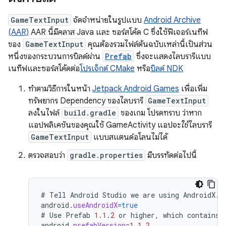
GameTextInput
จัดจำหน่ายในรูปแบบ
Android Archive
(AAR)
AAR นี้มีคลาส Java และ ซอร์สโค้ด C ซึ่งใช้ฟีเจอร์เนทีฟ
ของ
GameTextInput
คุณต้องรวมไฟล์ต้นฉบับเหล่านี้เป็นส่วน
หนึ่งของกระบวนการบิลด์ผ่าน
Prefab
ซึ่งจะแสดงไลบรารีแบบ
เนทีฟและซอร์สโค้ดต่อ
โปรเจ็กต์ CMake
หรือ
บิลด์ NDK
ทำตามวิธีการในหน้า
Jetpack Android Games
เพื่อเพิ่ม
ทรัพยากร Dependency ของไลบรารี
GameTextInput
ลงในไฟล์
build.gradle
ของเกม โปรดทราบ ว่าหาก
แอปพลิเคชันของคุณใช้ GameActivity แอปจะ
ใช้
ไลบรารี
GameTextInput
แบบสแตนด์อโลนไม่ได้
ตรวจสอบว่า
gradle.properties
มีบรรทัดต่อไปนี้
#
Tell
Android
Studio
we
are
using
AndroidX
.
android
.
useAndroidX
=
true
#
Use
Prefab
1.1
.
2
or
higher
,
which
contains
android
.
prefabVersion
=
1.1
.
2