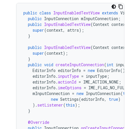
public
class
InputEnabledTextView
extends
Vie
public
InputConnection
mInputConnection
;
public
InputEnabledTextView
(
Context
context
super
(
context
,
attrs
);
}
public
InputEnabledTextView
(
Context
context
super
(
context
);
}
public
void
createInputConnection
(
int
input
EditorInfo
editorInfo
=
new
EditorInfo
();
editorInfo
.
inputType
=
inputType
;
editorInfo
.
actionId
=
IME_ACTION_NONE
;
editorInfo
.
imeOptions
=
IME_FLAG_NO_FULL
mInputConnection
=
new
InputConnection
(
th
new
Settings
(
editorInfo
,
true
)
).
setListener
(
this
);
}
@Override
public
InputConnection
onCreateInputConnect