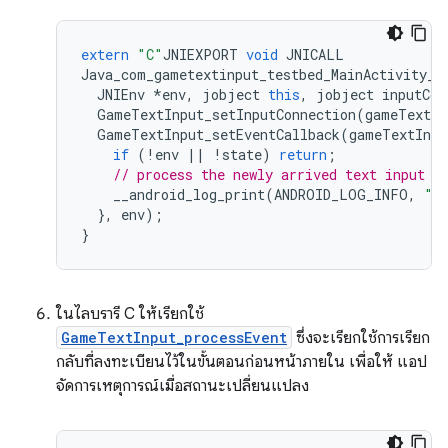
extern
"C"
JNIEXPORT
void
JNICALL
Java_com_gametextinput_testbed_MainActivity_s
JNIEnv
*
env
,
jobject
this
,
jobject
inputCon
GameTextInput_setInputConnection
(
gameTextIn
GameTextInput_setEventCallback
(
gameTextInpu
if
(
!
env
||
!
state
)
return
;
// process the newly arrived text input f
__android_log_print
(
ANDROID_LOG_INFO
,
"T
},
env
);
}
ในไลบรารี C ให้เรียกใช้
GameTextInput_processEvent
ซึ่งจะเรียกใช้การเรียก
กลับที่ลงทะเบียนไว้ในขั้นตอนก่อนหน้าภายใน เพื่อให้ แอป
จัดการเหตุการณ์เมื่อสถานะเปลี่ยนแปลง