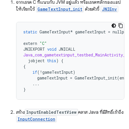
จากเธรด C ที่แนบกับ JVM อยู่แล้ว หรือเธรดหลักของแอป
ให้เรียกใช้
GameTextInput_init
ด้วยตัวชี้
JNIEnv
static
GameTextInput
*
gameTextInput
=
nullptr
extern
"C"
JNIEXPORT
void
JNICALL
Java_com_gametextinput_testbed_MainActivity_o
jobject
this
)
{
{
if
(
!
gameTextInput
)
gameTextInput
=
GameTextInput_init
(
env
)
...
}
สร้าง
InputEnabledTextView
คลาส Java ที่มีสิทธิ์เข้าถึง
InputConnection