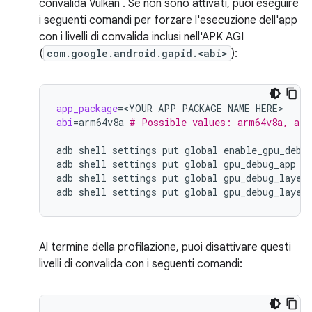
convalida Vulkan
. Se non sono attivati, puoi eseguire
i seguenti comandi per forzare l'esecuzione dell'app
con i livelli di convalida inclusi nell'APK AGI
(
com.google.android.gapid.<abi>
):
app_package
=
<YOUR
APP
PACKAGE
NAME
abi
=
arm64v8a
# Possible values: arm64v8a, arm
adb
shell
settings
put
global
enable_gpu_debu
adb
shell
settings
put
global
gpu_debug_app
$
adb
shell
settings
put
global
gpu_debug_layer
adb
shell
settings
put
global
gpu_debug_layer
Al termine della profilazione, puoi disattivare questi
livelli di convalida con i seguenti comandi: