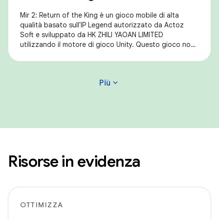
Mir 2: Return of the King è un gioco mobile di alta
qualità basato sull'IP Legend autorizzato da Actoz
Soft e sviluppato da HK ZHILI YAOAN LIMITED
utilizzando il motore di gioco Unity. Questo gioco non
solo ricrea perfettamente le sensazioni di Mir
expand_more
Più
Risorse in evidenza
OTTIMIZZA