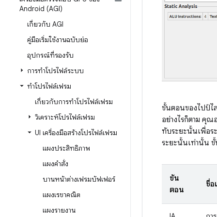
Android (AGI)
เกี่ยวกับ AGI
คู่มือเริ่มใช้งานฉบับย่อ
อุปกรณ์ที่รองรับ
การทำโปรไฟล์ระบบ
ทำโปรไฟล์เฟรม
เกี่ยวกับการทำโปรไฟล์เฟรม
ขั้นตอนของไปป์ไลน
วิเคราะห์โปรไฟล์เฟรม
อย่างไรก็ตาม คุณ
ทับระยะนั้นเพื่อระ
UI เครื่องมือสร้างโปรไฟล์เฟรม
ระยะนั้นเท่านั้น ขั
แผงประสิทธิภาพ
แผงคำสั่ง
ขั้น
บานหน้าต่างเฟรมบัฟเฟอร์
ชื่
ตอน
แผงเรขาคณิต
แผงรายงาน
IA
การ