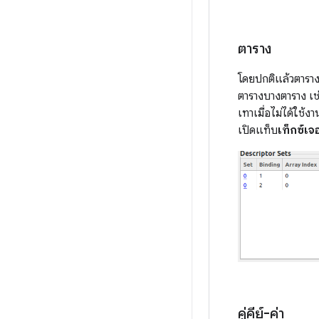
ตาราง
โดยปกติแล้วตาราง
ตารางบางตาราง เ
เทาเมื่อไม่ได้ใช้
เปิดแท็บ
เท็กซ์เจอ
คู่คีย์-ค่า