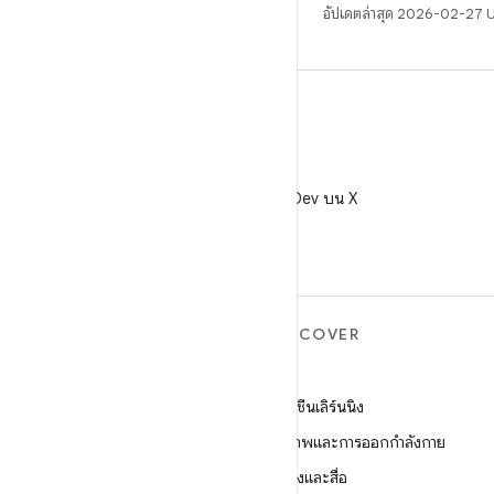
อัปเดตล่าสุด 2026-02-27 
X
ติดตาม @AndroidDev บน X
ANDROID เพิ่มเติม
DISCOVER
Android
เกม
Android สำหรับองค์กร
แมชชีนเลิร์นนิง
ความปลอดภัย
สุขภาพและการออกกำลังกาย
ซอร์ส
กล้องและสื่อ