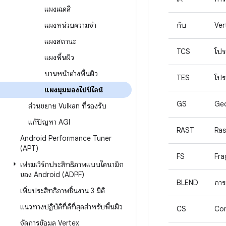
แผงเฉดสี
กับ
Ver
แผงหน่วยความจำ
แผงสถานะ
TCS
โปร
แผงพื้นผิว
บานหน้าต่างพื้นผิว
TES
โปร
แผงมุมมองไปป์ไลน์
GS
Ge
ส่วนขยาย Vulkan ที่รองรับ
แก้ปัญหา AGI
RAST
Ras
Android Performance Tuner
(APT)
FS
Fra
เฟรมเวิร์กประสิทธิภาพแบบไดนามิก
ของ Android (ADPF)
BLEND
การ
เพิ่มประสิทธิภาพชิ้นงาน 3 มิติ
แนวทางปฏิบัติที่ดีที่สุดสำหรับพื้นผิว
CS
Co
จัดการข้อมูล Vertex