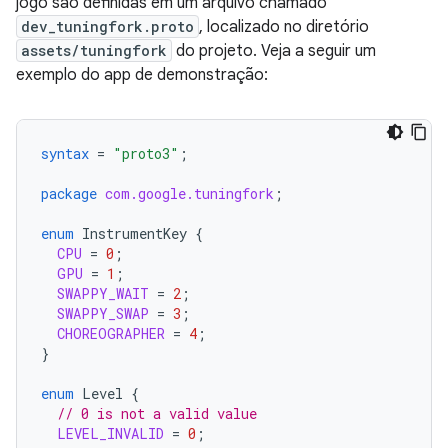
jogo são definidas em um arquivo chamado
dev_tuningfork.proto
, localizado no diretório
assets/tuningfork
do projeto. Veja a seguir um
exemplo do app de demonstração:
syntax
=
"proto3"
;
package
com.google.tuningfork
;
enum
InstrumentKey
{
CPU
=
0
;
GPU
=
1
;
SWAPPY_WAIT
=
2
;
SWAPPY_SWAP
=
3
;
CHOREOGRAPHER
=
4
;
}
enum
Level
{
// 0 is not a valid value
LEVEL_INVALID
=
0
;