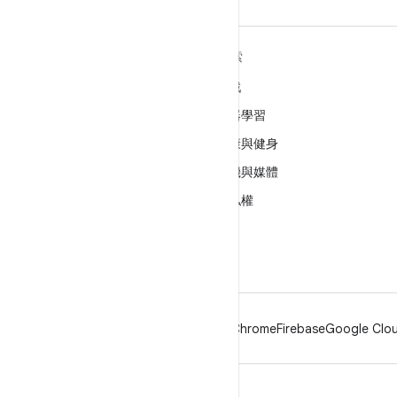
深入瞭解 ANDROID
探索
Android
遊戲
企業專用 Android
機器學習
安全性
健康與健身
原始碼
相機與媒體
新聞
隱私權
網誌
5G
Podcast
Android
Chrome
Firebase
Google Clou