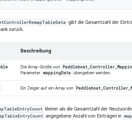
etControllerRemapTableData
gibt die Gesamtzahl der Einträ
ank zurück.
Beschreibung
able
Paddleboat
_
Controller
_
Mappi
Die Array-Größe von
mapping
Data
Parameter
übergeben werden.
a
Paddleboat
_
Controller
_
Ein Zeiger auf ein Array von
apTableEntryCount
kleiner als die Gesamtzahl der Neuzuordnu
apTableEntryCount
angegebene Anzahl von Einträgen in
map