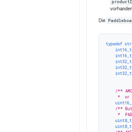
product
vorhanden
Die
Paddleboa
typedef
str
int16_t
int16_t
int32_t
int32_t
int32_t
           
/** AMO
     *  or
uint16_
/** But
     *  PA
uint8_t
uint8_t