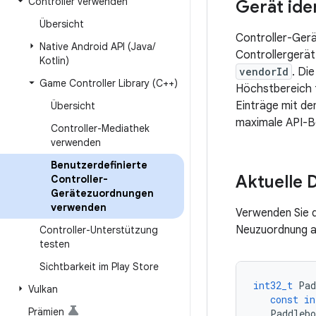
Controller verwenden
Gerät iden
Übersicht
Controller-Ger
Native Android API (Java
/
Controllergerät
Kotlin)
vendorId
. Di
Game Controller Library (C++)
Höchstbereich f
Einträge mit d
Übersicht
maximale API-B
Controller-Mediathek
verwenden
Benutzerdefinierte
Aktuelle 
Controller-
Gerätezuordnungen
verwenden
Verwenden Sie d
Neuzuordnung a
Controller-Unterstützung
testen
Sichtbarkeit im Play Store
int32_t
Pad
Vulkan
const
in
Prämien
Paddlebo