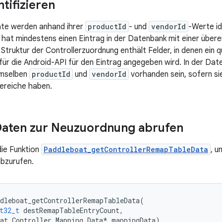
tifizieren
äte werden anhand ihrer
productId
- und
vendorId
-Werte id
 hat mindestens einen Eintrag in der Datenbank mit einer übe
e Struktur der Controllerzuordnung enthält Felder, in denen ein q
ür die Android-API für den Eintrag angegeben wird. In der Da
emselben
productId
und
vendorId
vorhanden sein, sofern si
ereiche haben.
Daten zur Neuzuordnung abrufen
ie Funktion
Paddleboat_getControllerRemapTableData
, u
bzurufen.
dleboat_getControllerRemapTableData
(
t32_t
destRemapTableEntryCount
,
at_Controller_Mapping_Data
*
mappingData
)