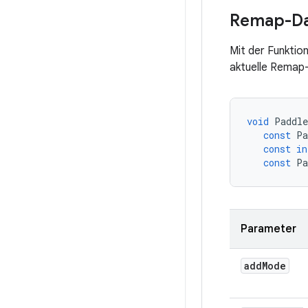
Remap-Da
Mit der Funktio
aktuelle Remap
void
Paddle
const
Pa
const
in
const
Pa
Parameter
add
Mode