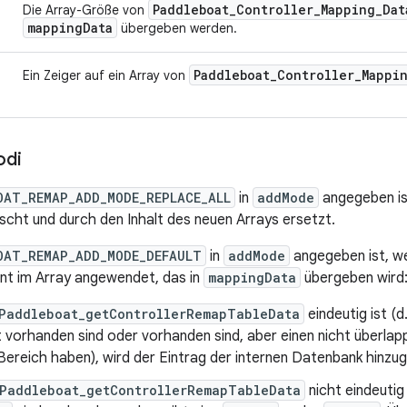
Paddleboat
_
Controller
_
Mapping
_
Dat
Die Array-Größe von
mapping
Data
übergeben werden.
Paddleboat
_
Controller
_
Mappi
Ein Zeiger auf ein Array von
odi
OAT_REMAP_ADD_MODE_REPLACE_ALL
in
addMode
angegeben is
cht und durch den Inhalt des neuen Arrays ersetzt.
OAT_REMAP_ADD_MODE_DEFAULT
in
addMode
angegeben ist, we
nt im Array angewendet, das in
mappingData
übergeben wird
Paddleboat_getControllerRemapTableData
eindeutig ist (d
t vorhanden sind oder vorhanden sind, aber einen nicht überla
Bereich haben), wird der Eintrag der internen Datenbank hinzu
Paddleboat_getControllerRemapTableData
nicht eindeutig 