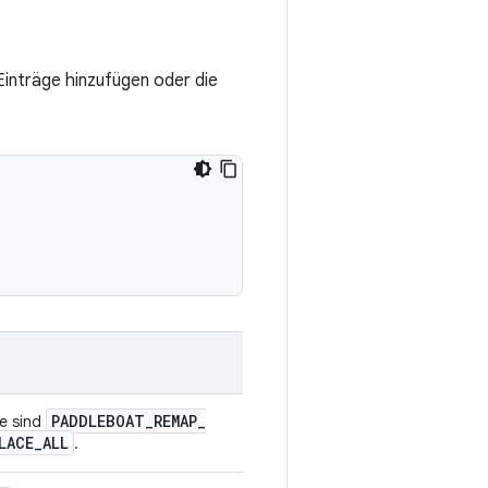
inträge hinzufügen oder die
PADDLEBOAT
_
REMAP
_
te sind
LACE
_
ALL
.