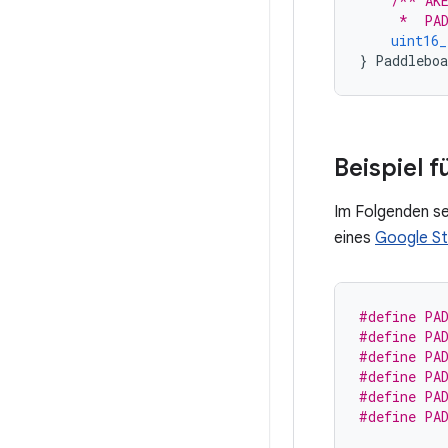
/** AKE
     *  PA
uint16_
}
Paddleboa
Beispiel 
Im Folgenden seh
eines
Google St
#define PA
#define PA
#define PA
#define PA
#define PA
#define PA