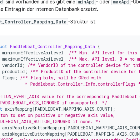
Id
sind vorhanden und es gibt eine
minApi
- oder
maxApi
-Üb
e Eintrag in der internen Datenbank
ersetzt
.
t_Controller_Mapping_Data
-Struktur ist:
uct
Paddleboat_Controller_Mapping_Data
{
minimumEffectiveApiLevel
;
/** Min. API level for this 
maximumEffectiveApiLevel
;
/** Max. API level, 0 = no 
vendorId
;
/** VendorID of the controller device for th
productId
;
/** ProductID of the controller device for 
flags
;
/** Flag bits, will be ORed with
          * Paddleboat_Controller_Info.controllerFlags 
TION_EVENT_AXIS value for the corresponding Paddleboat 
 PADDLEBOAT_AXIS_IGNORED if unsupported. */
t
axisMapping
[
PADDLEBOAT_MAPPING_AXIS_COUNT
];
ton to set on positive or negative axis value,
DDLEBOAT_AXIS_BUTTON_IGNORED if none. */
axisPositiveButtonMapping
[
PADDLEBOAT_MAPPING_AXIS_COU
axisNegativeButtonMapping
[
PADDLEBOAT_MAPPING_AXIS_COUN