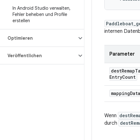
In Android Studio verwalten
,
Fehler beheben und Profile
erstellen
Paddleboat_g
internen Datenb
Optimieren
Parameter
Veröffentlichen
dest
Remap
T
Entry
Count
mapping
Dat
Wenn
destRem
durch
destRem