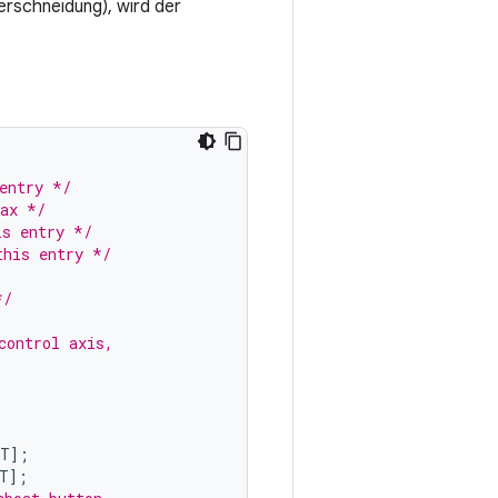
erschneidung), wird der
entry */
max */
is entry */
this entry */
*/
control axis,
NT
];
T
];