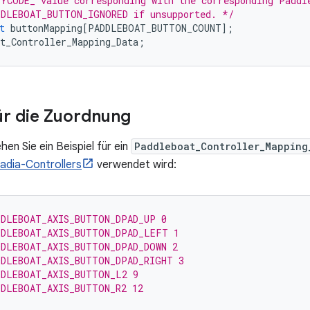
YCODE_ value corresponding with the corresponding Paddl
DDLEBOAT_BUTTON_IGNORED if unsupported. */
t
buttonMapping
[
PADDLEBOAT_BUTTON_COUNT
];
t_Controller_Mapping_Data
;
für die Zuordnung
en Sie ein Beispiel für ein
Paddleboat_Controller_Mapping
adia-Controllers
verwendet wird:
DDLEBOAT_AXIS_BUTTON_DPAD_UP 0
DDLEBOAT_AXIS_BUTTON_DPAD_LEFT 1
DDLEBOAT_AXIS_BUTTON_DPAD_DOWN 2
DDLEBOAT_AXIS_BUTTON_DPAD_RIGHT 3
DDLEBOAT_AXIS_BUTTON_L2 9
DDLEBOAT_AXIS_BUTTON_R2 12