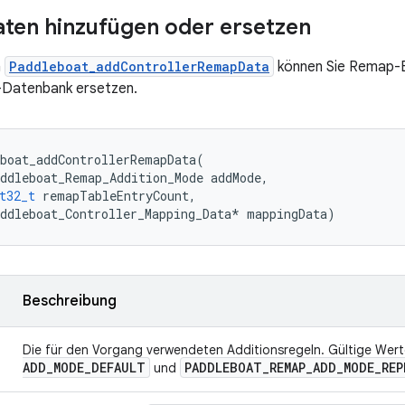
ten hinzufügen oder ersetzen
n
Paddleboat_addControllerRemapData
können Sie Remap-E
-Datenbank ersetzen.
boat_addControllerRemapData
(
ddleboat_Remap_Addition_Mode
addMode
,
t32_t
remapTableEntryCount
,
ddleboat_Controller_Mapping_Data
*
mappingData
)
Beschreibung
Die für den Vorgang verwendeten Additionsregeln. Gültige Wer
ADD
_
MODE
_
DEFAULT
PADDLEBOAT
_
REMAP
_
ADD
_
MODE
_
REP
und