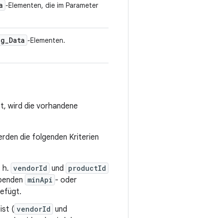
a
-Elementen, die im Parameter
ng
_
Data
-Elementen.
t, wird die vorhandene
rden die folgenden Kriterien
:
. h.
vendorId
und
productId
ppenden
minApi
- oder
gefügt.
ist (
vendorId
und