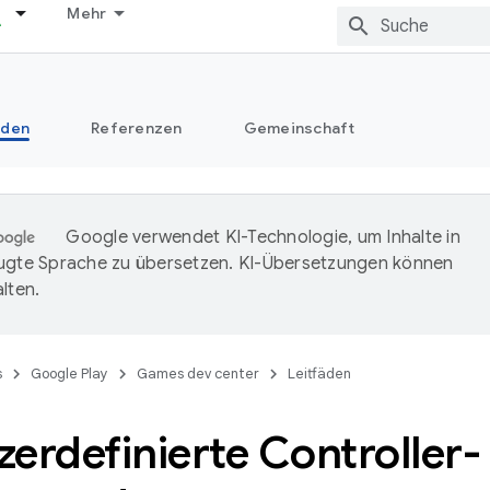
Mehr
äden
Referenzen
Gemeinschaft
Google verwendet KI-Technologie, um Inhalte in
ugte Sprache zu übersetzen. KI-Übersetzungen können
lten.
s
Google Play
Games dev center
Leitfäden
erdefinierte Controller-