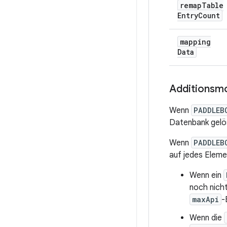
remap
Table
Entry
Count
mapping
Data
Additionsm
Wenn
PADDLEB
Datenbank gelös
Wenn
PADDLEB
auf jedes Eleme
Wenn ein
noch nich
maxApi
-
Wenn die