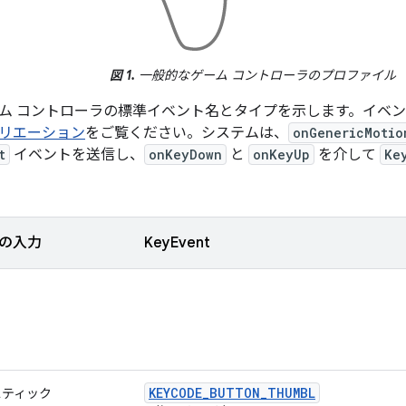
図 1.
一般的なゲーム コントローラのプロファイル
ム コントローラの標準イベント名とタイプを示します。イベ
リエーション
をご覧ください。システムは、
onGenericMotio
t
イベントを送信し、
onKeyDown
と
onKeyUp
を介して
Ke
の入力
KeyEvent
KEYCODE
_
BUTTON
_
THUMBL
スティック