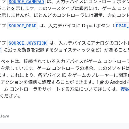
イプ
SOURCE_GAMEPAD
は、入力デバイスにコントローラ ボタ
ことを示します。このソースタイプは厳密には、ゲーム コントロ
は示しませんが、ほとんどのコントローラには通常、方向コン
イプ
SOURCE_DPAD
は、入力デバイスに D-pad ボタン（
DPAD_
イプ
SOURCE_JOYSTICK
は、入力デバイスにアナログのコント
Y
に沿った動きを記録するジョイスティックなど）があること
ニペットは、接続されている入力デバイスがゲーム コントロー
ドを示しています。ゲーム コントローラの場合、このメソッド
得します。これにより、各デバイス ID をゲームのプレーヤーに
アクションを個別に処理することができます。1 台の Androi
ーム コントローラをサポートする方法について詳しくは、
複
ください。
Java