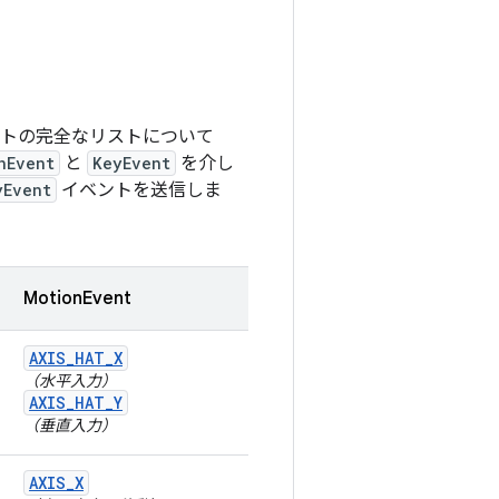
ントの完全なリストについて
nEvent
と
KeyEvent
を介し
yEvent
イベントを送信しま
MotionEvent
AXIS
_
HAT
_
X
（水平入力）
AXIS
_
HAT
_
Y
（垂直入力）
AXIS
_
X