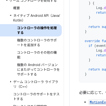
ゲーム コントローラを使用する
)
{
Log
.
d
概要
retur
ネイティブ Android API（Java
/
}
Kotlin）
return
su
コントローラの操作を処理
}
する
複数のコントローラのサポ
override
fu
ートを追加する
if
(
event
Log
.
d
コントローラのその他の機
retur
能
}
複数の Android バージョン
return
su
にまたがってコントローラを
}
サポートする
ゲーム コントローラ ライブラ
リ（C++）
必要に応じて、
コントローラのサポートをテス
トする
MotionE