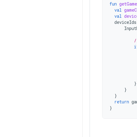
fun
getGame
val
gameC
val
devic
deviceIds
Input
/
i
}
}
}
return
ga
}