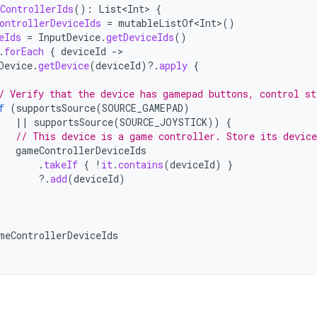
ControllerIds
():
List<Int>
{
ontrollerDeviceIds
=
mutableListOf<Int>
()
eIds
=
InputDevice
.
getDeviceIds
()
.
forEach
{
deviceId
-
Device
.
getDevice
(
deviceId
)
?.
apply
{
/ Verify that the device has gamepad buttons, control st
f
(
supportsSource
(
SOURCE_GAMEPAD
)
||
supportsSource
(
SOURCE_JOYSTICK
))
{
// This device is a game controller. Store its device
gameControllerDeviceIds
.
takeIf
{
!
it
.
contains
(
deviceId
)
}
?.
add
(
deviceId
)
meControllerDeviceIds