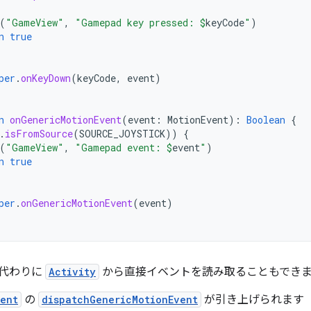
(
"GameView"
,
"Gamepad key pressed: 
$
keyCode
"
)
n
true
per
.
onKeyDown
(
keyCode
,
event
)
n
onGenericMotionEvent
(
event
:
MotionEvent
):
Boolean
{
.
isFromSource
(
SOURCE_JOYSTICK
))
{
(
"GameView"
,
"Gamepad event: 
$
event
"
)
n
true
per
.
onGenericMotionEvent
(
event
)
代わりに
Activity
から直接イベントを読み取ることもできま
vent
の
dispatchGenericMotionEvent
が引き上げられます