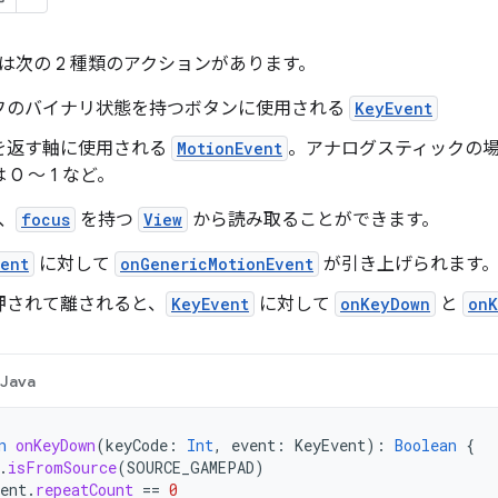
は次の 2 種類のアクションがあります。
フのバイナリ状態を持つボタンに使用される
KeyEvent
を返す軸に使用される
MotionEvent
。アナログスティックの場合は
0 ～ 1 など。
、
focus
を持つ
View
から読み取ることができます。
vent
に対して
onGenericMotionEvent
が引き上げられます
押されて離されると、
KeyEvent
に対して
onKeyDown
と
onK
Java
n
onKeyDown
(
keyCode
:
Int
,
event
:
KeyEvent
):
Boolean
{
.
isFromSource
(
SOURCE_GAMEPAD
)
ent
.
repeatCount
==
0