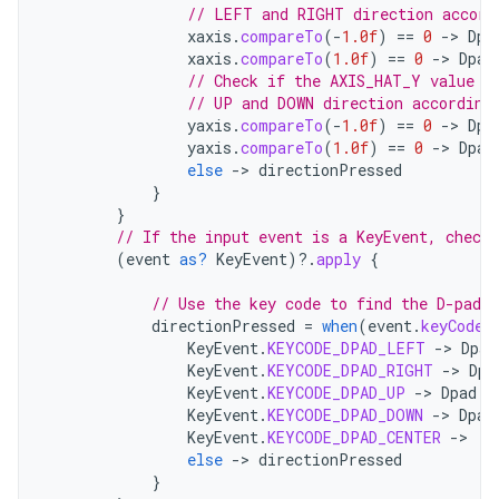
// LEFT and RIGHT direction accord
xaxis
.
compareTo
(
-
1.0f
)
==
0
-
>
Dpa
xaxis
.
compareTo
(
1.0f
)
==
0
-
>
Dpad
// Check if the AXIS_HAT_Y value i
// UP and DOWN direction according
yaxis
.
compareTo
(
-
1.0f
)
==
0
-
>
Dpa
yaxis
.
compareTo
(
1.0f
)
==
0
-
>
Dpad
else
-
>
directionPressed
}
}
// If the input event is a KeyEvent, check 
(
event
as?
KeyEvent
)
?.
apply
{
// Use the key code to find the D-pad d
directionPressed
=
when
(
event
.
keyCode
)
KeyEvent
.
KEYCODE_DPAD_LEFT
-
>
Dpad
KeyEvent
.
KEYCODE_DPAD_RIGHT
-
>
Dpa
KeyEvent
.
KEYCODE_DPAD_UP
-
>
Dpad
.
U
KeyEvent
.
KEYCODE_DPAD_DOWN
-
>
Dpad
KeyEvent
.
KEYCODE_DPAD_CENTER
-
>
D
else
-
>
directionPressed
}