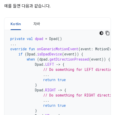
예를 들면 다음과 같습니다.
Kotlin
자바
private
val
dpad
=
Dpad
()
...
override
fun
onGenericMotionEvent
(
event
:
MotionEve
if
(
Dpad
.
isDpadDevice
(
event
))
{
when
(
dpad
.
getDirectionPressed
(
event
))
{
Dpad
.
LEFT
-
>
{
// Do something for LEFT direction
...
return
true
}
Dpad
.
RIGHT
-
>
{
// Do something for RIGHT directio
...
return
true
}