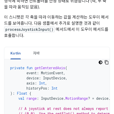
영역에 속하면 컨트롤러를 안정 상태로 취급합니다 (즉, 두 축
을 따라 움직임 없음).
이 스니펫은 각 축을 따라 이동하는 값을 계산하는 도우미 메서
드를 보여줍니다. 다음 샘플에서 추가로 설명한 것과 같이
processJoystickInput()
메서드에서 이 도우미 메서드를
호출합니다.
Kotlin
자바
private
fun
getCenteredAxis
(
event
:
MotionEvent
,
device
:
InputDevice
,
axis
:
Int
,
historyPos
:
Int
):
Float
{
val
range
:
InputDevice
.
MotionRange
?
=
device
.
g
// A joystick at rest does not always report a
// (0,0). Use the getFlat() method to determin