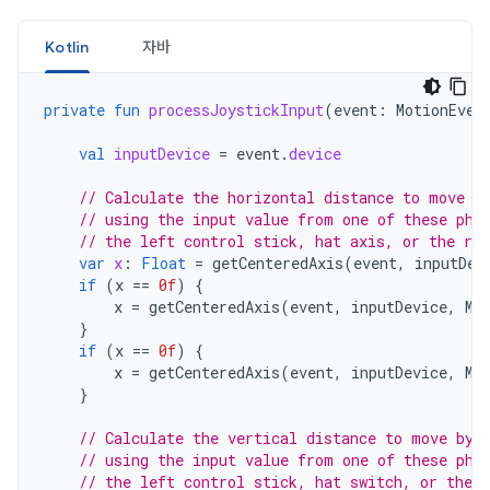
Kotlin
자바
private
fun
processJoystickInput
(
event
:
MotionEven
val
inputDevice
=
event
.
device
// Calculate the horizontal distance to move b
// using the input value from one of these phy
// the left control stick, hat axis, or the rig
var
x
:
Float
=
getCenteredAxis
(
event
,
inputDev
if
(
x
==
0f
)
{
x
=
getCenteredAxis
(
event
,
inputDevice
,
Mo
}
if
(
x
==
0f
)
{
x
=
getCenteredAxis
(
event
,
inputDevice
,
Mo
}
// Calculate the vertical distance to move by
// using the input value from one of these phy
// the left control stick, hat switch, or the r