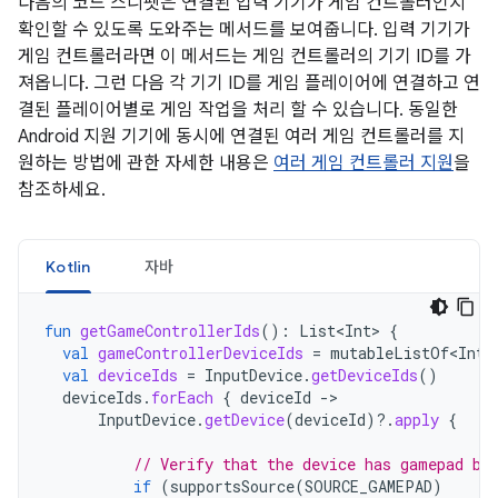
다음의 코드 스니펫은 연결된 입력 기기가 게임 컨트롤러인지
확인할 수 있도록 도와주는 메서드를 보여줍니다. 입력 기기가
게임 컨트롤러라면 이 메서드는 게임 컨트롤러의 기기 ID를 가
져옵니다. 그런 다음 각 기기 ID를 게임 플레이어에 연결하고 연
결된 플레이어별로 게임 작업을 처리 할 수 있습니다. 동일한
Android 지원 기기에 동시에 연결된 여러 게임 컨트롤러를 지
원하는 방법에 관한 자세한 내용은
여러 게임 컨트롤러 지원
을
참조하세요.
Kotlin
자바
fun
getGameControllerIds
():
List<Int>
{
val
gameControllerDeviceIds
=
mutableListOf<Int>
val
deviceIds
=
InputDevice
.
getDeviceIds
()
deviceIds
.
forEach
{
deviceId
-
InputDevice
.
getDevice
(
deviceId
)
?.
apply
{
// Verify that the device has gamepad bu
if
(
supportsSource
(
SOURCE_GAMEPAD
)