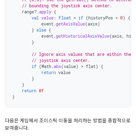
// bounding the joystick axis center.
range
?.
apply
{
val
value
:
Float
=
if
(
historyPos
 < 
0
)
{
event
.
getAxisValue
(
axis
)
}
else
{
event
.
getHistoricalAxisValue
(
axis
,
his
}
// Ignore axis values that are within the 
// joystick axis center.
if
(
Math
.
abs
(
value
)
 > 
flat
)
{
return
value
}
}
return
0f
}
다음은 게임에서 조이스틱 이동을 처리하는 방법을 종합적으로
보여줍니다.