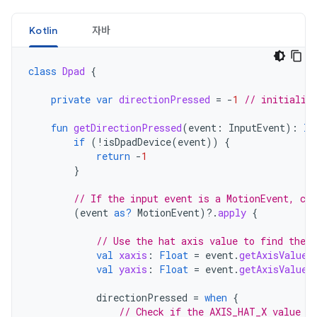
Kotlin
자바
class
Dpad
{
private
var
directionPressed
=
-
1
// initializ
fun
getDirectionPressed
(
event
:
InputEvent
):
In
if
(
!
isDpadDevice
(
event
))
{
return
-
1
}
// If the input event is a MotionEvent, che
(
event
as?
MotionEvent
)
?.
apply
{
// Use the hat axis value to find the D
val
xaxis
:
Float
=
event
.
getAxisValue
(
val
yaxis
:
Float
=
event
.
getAxisValue
(
directionPressed
=
when
{
// Check if the AXIS_HAT_X value i