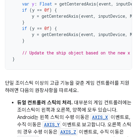
var
y
:
Float
=
getCenteredAxis
(
event
,
inputDev
if
(
y
==
0f
)
{
y
=
getCenteredAxis
(
event
,
inputDevice
,
Mo
}
if
(
y
==
0f
)
{
y
=
getCenteredAxis
(
event
,
inputDevice
,
Mo
}
// Update the ship object based on the new x a
}
단일 조이스틱 이상의 고급 기능을 갖춘 게임 컨트롤러를 지원
하려면 다음의 권장사항을 따르세요.
듀얼 컨트롤러 스틱의 처리.
대부분의 게임 컨트롤러에는
조이스틱이 왼쪽과 오른쪽, 양쪽에 모두 있습니다.
Android는 왼쪽 스틱의 수평 이동은
AXIS_X
이벤트로,
수직 이동은
AXIS_Y
이벤트로 보고합니다. 오른쪽 스틱
의 경우 수평 이동은
AXIS_Z
이벤트로, 수직 이동은