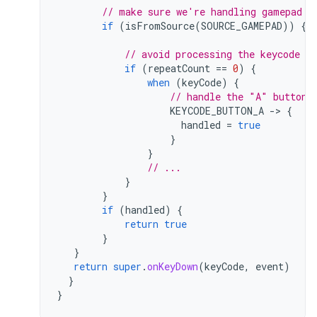
// make sure we're handling gamepad e
if
(
isFromSource
(
SOURCE_GAMEPAD
))
{
// avoid processing the keycode re
if
(
repeatCount
==
0
)
{
when
(
keyCode
)
{
// handle the "A" button
KEYCODE_BUTTON_A
-
>
{
handled
=
true
}
}
// ...
}
}
if
(
handled
)
{
return
true
}
}
return
super
.
onKeyDown
(
keyCode
,
event
)
}
}