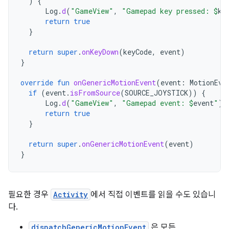
)
{
Log
.
d
(
"GameView"
,
"Gamepad key pressed: 
$
ke
return
true
}
return
super
.
onKeyDown
(
keyCode
,
event
)
}
override
fun
onGenericMotionEvent
(
event
:
MotionEve
if
(
event
.
isFromSource
(
SOURCE_JOYSTICK
))
{
Log
.
d
(
"GameView"
,
"Gamepad event: 
$
event
"
)
return
true
}
return
super
.
onGenericMotionEvent
(
event
)
}
필요한 경우
Activity
에서 직접 이벤트를 읽을 수도 있습니
다.
dispatchGenericMotionEvent
은 모든