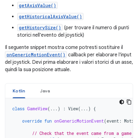
getAxisValue()
getHistoricalAxisValue()
getHistorySize()
(per trovare il numero di punti
storici nell'evento del joystick)
Il seguente snippet mostra come potresti sostituire il
onGenericMotionEvent()
callback per elaborare l'input
del joystick. Devi prima elaborare i valori storici di un asse,
quindi la sua posizione attuale.
Kotlin
Java
class
GameView
(...)
:
View
(...)
{
override
fun
onGenericMotionEvent
(
event
:
Motio
// Check that the event came from a game c