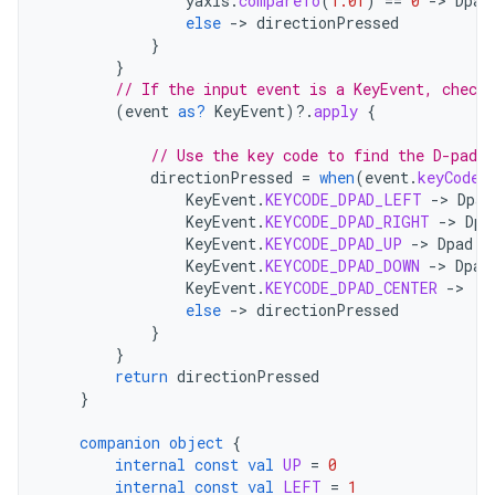
yaxis
.
compareTo
(
1.0f
)
==
0
-
>
Dpad
else
-
>
directionPressed
}
}
// If the input event is a KeyEvent, check 
(
event
as?
KeyEvent
)
?.
apply
{
// Use the key code to find the D-pad d
directionPressed
=
when
(
event
.
keyCode
)
KeyEvent
.
KEYCODE_DPAD_LEFT
-
>
Dpad
KeyEvent
.
KEYCODE_DPAD_RIGHT
-
>
Dpa
KeyEvent
.
KEYCODE_DPAD_UP
-
>
Dpad
.
U
KeyEvent
.
KEYCODE_DPAD_DOWN
-
>
Dpad
KeyEvent
.
KEYCODE_DPAD_CENTER
-
>
D
else
-
>
directionPressed
}
}
return
directionPressed
}
companion
object
{
internal
const
val
UP
=
0
internal
const
val
LEFT
=
1