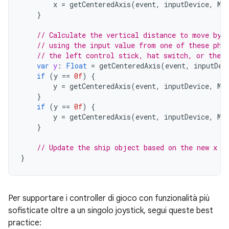
x
=
getCenteredAxis
(
event
,
inputDevice
,
Mo
}
// Calculate the vertical distance to move by
// using the input value from one of these phy
// the left control stick, hat switch, or the r
var
y
:
Float
=
getCenteredAxis
(
event
,
inputDev
if
(
y
==
0f
)
{
y
=
getCenteredAxis
(
event
,
inputDevice
,
Mo
}
if
(
y
==
0f
)
{
y
=
getCenteredAxis
(
event
,
inputDevice
,
Mo
}
// Update the ship object based on the new x a
}
Per supportare i controller di gioco con funzionalità più
sofisticate oltre a un singolo joystick, segui queste best
practice: