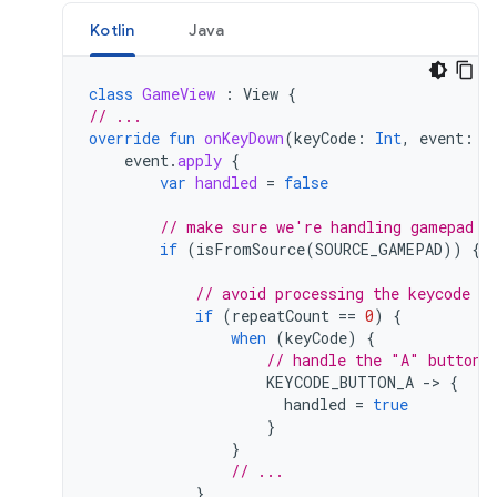
Kotlin
Java
class
GameView
:
View
{
// ...
override
fun
onKeyDown
(
keyCode
:
Int
,
event
:
K
event
.
apply
{
var
handled
=
false
// make sure we're handling gamepad e
if
(
isFromSource
(
SOURCE_GAMEPAD
))
{
// avoid processing the keycode re
if
(
repeatCount
==
0
)
{
when
(
keyCode
)
{
// handle the "A" button
KEYCODE_BUTTON_A
-
>
{
handled
=
true
}
}
// ...
}