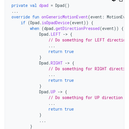
private
val
dpad
=
Dpad
()
...
override
fun
onGenericMotionEvent
(
event
:
MotionEve
if
(
Dpad
.
isDpadDevice
(
event
))
{
when
(
dpad
.
getDirectionPressed
(
event
))
{
Dpad
.
LEFT
-
>
{
// Do something for LEFT direction
...
return
true
}
Dpad
.
RIGHT
-
>
{
// Do something for RIGHT directio
...
return
true
}
Dpad
.
UP
-
>
{
// Do something for UP direction p
...
return
true
}
...
}