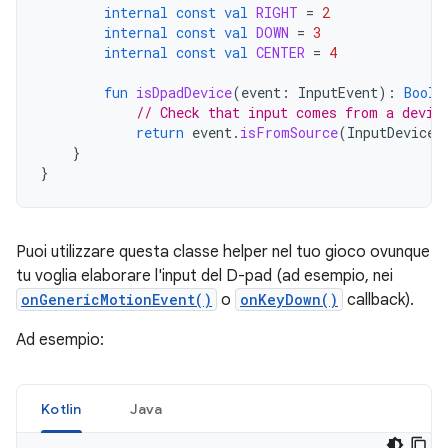
internal
const
val
RIGHT
=
2
internal
const
val
DOWN
=
3
internal
const
val
CENTER
=
4
fun
isDpadDevice
(
event
:
InputEvent
):
Boole
// Check that input comes from a devic
return
event
.
isFromSource
(
InputDevice
.
}
}
Puoi utilizzare questa classe helper nel tuo gioco ovunque
tu voglia elaborare l'input del D-pad (ad esempio, nei
onGenericMotionEvent()
o
onKeyDown()
callback).
Ad esempio:
Kotlin
Java