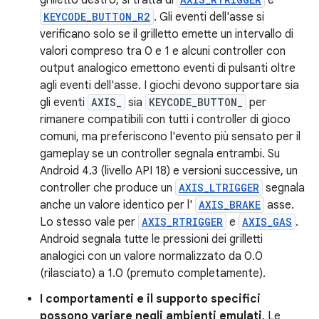
grilletto destro, si tratta di
e
KEYCODE_BUTTON_R2
. Gli eventi dell'asse si
verificano solo se il grilletto emette un intervallo di
valori compreso tra 0 e 1 e alcuni controller con
output analogico emettono eventi di pulsanti oltre
agli eventi dell'asse. I giochi devono supportare sia
gli eventi
AXIS_
sia
KEYCODE_BUTTON_
per
rimanere compatibili con tutti i controller di gioco
comuni, ma preferiscono l'evento più sensato per il
gameplay se un controller segnala entrambi. Su
Android 4.3 (livello API 18) e versioni successive, un
controller che produce un
AXIS_LTRIGGER
segnala
anche un valore identico per l'
AXIS_BRAKE
asse.
Lo stesso vale per
AXIS_RTRIGGER
e
AXIS_GAS
.
Android segnala tutte le pressioni dei grilletti
analogici con un valore normalizzato da 0.0
(rilasciato) a 1.0 (premuto completamente).
I comportamenti e il supporto specifici
possono variare negli ambienti emulati
. Le