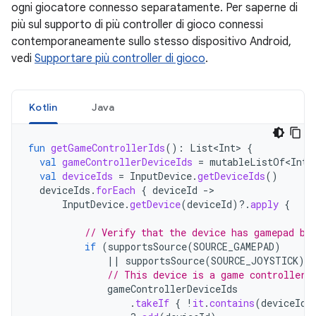
ogni giocatore connesso separatamente. Per saperne di
più sul supporto di più controller di gioco connessi
contemporaneamente sullo stesso dispositivo Android,
vedi
Supportare più controller di gioco
.
Kotlin
Java
fun
getGameControllerIds
():
List<Int>
{
val
gameControllerDeviceIds
=
mutableListOf<Int>
val
deviceIds
=
InputDevice
.
getDeviceIds
()
deviceIds
.
forEach
{
deviceId
-
InputDevice
.
getDevice
(
deviceId
)
?.
apply
{
// Verify that the device has gamepad bu
if
(
supportsSource
(
SOURCE_GAMEPAD
)
||
supportsSource
(
SOURCE_JOYSTICK
))
// This device is a game controller.
gameControllerDeviceIds
.
takeIf
{
!
it
.
contains
(
deviceId
)