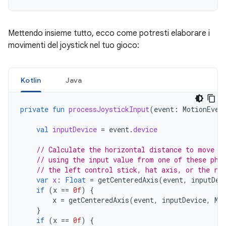
Mettendo insieme tutto, ecco come potresti elaborare i
movimenti del joystick nel tuo gioco:
Kotlin
Java
private
fun
processJoystickInput
(
event
:
MotionEven
val
inputDevice
=
event
.
device
// Calculate the horizontal distance to move b
// using the input value from one of these phy
// the left control stick, hat axis, or the rig
var
x
:
Float
=
getCenteredAxis
(
event
,
inputDev
if
(
x
==
0f
)
{
x
=
getCenteredAxis
(
event
,
inputDevice
,
Mo
}
if
(
x
==
0f
)
{