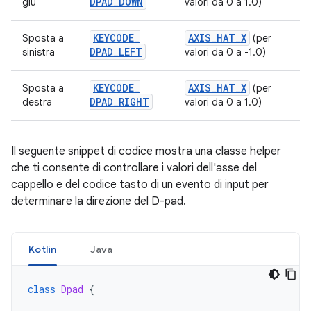
DPAD
_
DOWN
giù
valori da 0 a 1.0)
KEYCODE
_
AXIS
_
HAT
_
X
Sposta a
(per
DPAD
_
LEFT
sinistra
valori da 0 a -1.0)
KEYCODE
_
AXIS
_
HAT
_
X
Sposta a
(per
DPAD
_
RIGHT
destra
valori da 0 a 1.0)
Il seguente snippet di codice mostra una classe helper
che ti consente di controllare i valori dell'asse del
cappello e del codice tasto di un evento di input per
determinare la direzione del D-pad.
Kotlin
Java
class
Dpad
{