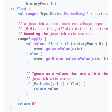
historyPos
:
Int
):
Float
{
val
range
:
InputDevice
.
MotionRange
?
=
device
.
g
// A joystick at rest does not always report a
// (0,0). Use the getFlat() method to determin
// bounding the joystick axis center.
range
?.
apply
{
val
value
:
Float
=
if
(
historyPos
 < 
0
)
{
event
.
getAxisValue
(
axis
)
}
else
{
event
.
getHistoricalAxisValue
(
axis
,
his
}
// Ignore axis values that are within the 
// joystick axis center.
if
(
Math
.
abs
(
value
)
 > 
flat
)
{
return
value
}
}
return
0f
}