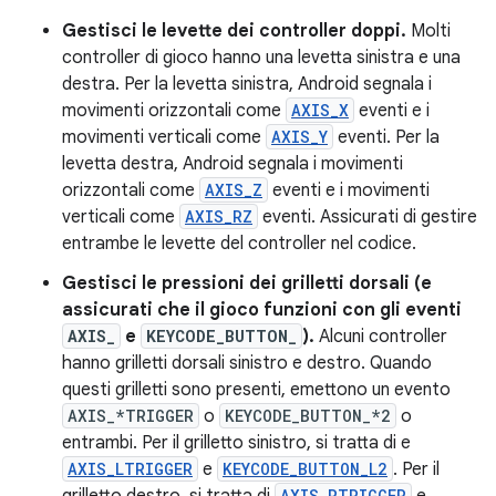
Gestisci le levette dei controller doppi.
Molti
controller di gioco hanno una levetta sinistra e una
destra. Per la levetta sinistra, Android segnala i
movimenti orizzontali come
AXIS_X
eventi e i
movimenti verticali come
AXIS_Y
eventi. Per la
levetta destra, Android segnala i movimenti
orizzontali come
AXIS_Z
eventi e i movimenti
verticali come
AXIS_RZ
eventi. Assicurati di gestire
entrambe le levette del controller nel codice.
Gestisci le pressioni dei grilletti dorsali (e
assicurati che il gioco funzioni con gli eventi
AXIS_
e
KEYCODE_BUTTON_
).
Alcuni controller
hanno grilletti dorsali sinistro e destro. Quando
questi grilletti sono presenti, emettono un evento
AXIS_*TRIGGER
o
KEYCODE_BUTTON_*2
o
entrambi. Per il grilletto sinistro, si tratta di e
AXIS_LTRIGGER
e
KEYCODE_BUTTON_L2
. Per il
AXIS_RTRIGGER