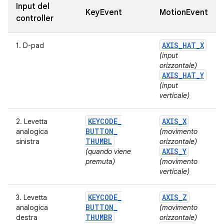
Input del
KeyEvent
MotionEvent
controller
AXIS
_
HAT
_
X
1. D-pad
(input
orizzontale)
AXIS
_
HAT
_
Y
(input
verticale)
KEYCODE
_
AXIS
_
X
2. Levetta
BUTTON
_
analogica
(movimento
THUMBL
sinistra
orizzontale)
AXIS
_
Y
(quando viene
premuta)
(movimento
verticale)
KEYCODE
_
AXIS
_
Z
3. Levetta
BUTTON
_
analogica
(movimento
THUMBR
destra
orizzontale)