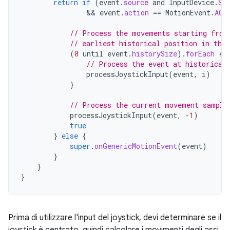
return
if
(
event
.
source
and
InputDevice
.
SO
                && 
event
.
action
==
MotionEvent
.
ACT
// Process the movements starting from
// earliest historical position in the 
(
0
until
event
.
historySize
).
forEach
{
// Process the event at historical
processJoystickInput
(
event
,
i
)
}
// Process the current movement sample
processJoystickInput
(
event
,
-
1
)
true
}
else
{
super
.
onGenericMotionEvent
(
event
)
}
}
}
Prima di utilizzare l'input del joystick, devi determinare se il