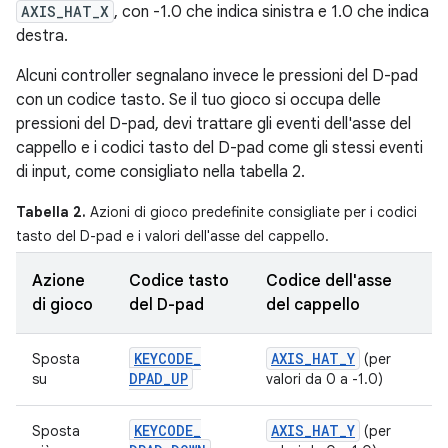
AXIS_HAT_X
, con -1.0 che indica sinistra e 1.0 che indica
destra.
Alcuni controller segnalano invece le pressioni del D-pad
con un codice tasto. Se il tuo gioco si occupa delle
pressioni del D-pad, devi trattare gli eventi dell'asse del
cappello e i codici tasto del D-pad come gli stessi eventi
di input, come consigliato nella tabella 2.
Tabella 2.
Azioni di gioco predefinite consigliate per i codici
tasto del D-pad e i valori dell'asse del cappello.
Azione
Codice tasto
Codice dell'asse
di gioco
del D-pad
del cappello
KEYCODE
_
AXIS
_
HAT
_
Y
Sposta
(per
DPAD
_
UP
su
valori da 0 a -1.0)
KEYCODE
_
AXIS
_
HAT
_
Y
Sposta
(per