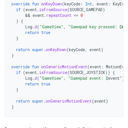
override
fun
onKeyDown
(
keyCode
:
Int
,
event
:
KeyEve
if
(
event
.
isFromSource
(
SOURCE_GAMEPAD
)
      && 
event
.
repeatCount
==
0
)
{
Log
.
d
(
"GameView"
,
"Gamepad key pressed: 
$
ke
return
true
}
return
super
.
onKeyDown
(
keyCode
,
event
)
}
override
fun
onGenericMotionEvent
(
event
:
MotionEve
if
(
event
.
isFromSource
(
SOURCE_JOYSTICK
))
{
Log
.
d
(
"GameView"
,
"Gamepad event: 
$
event
"
)
return
true
}
return
super
.
onGenericMotionEvent
(
event
)
}