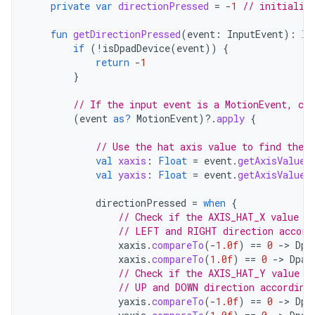
private
var
directionPressed
=
-
1
// initializ
fun
getDirectionPressed
(
event
:
InputEvent
):
In
if
(
!
isDpadDevice
(
event
))
{
return
-
1
}
// If the input event is a MotionEvent, che
(
event
as?
MotionEvent
)
?.
apply
{
// Use the hat axis value to find the D
val
xaxis
:
Float
=
event
.
getAxisValue
(
val
yaxis
:
Float
=
event
.
getAxisValue
(
directionPressed
=
when
{
// Check if the AXIS_HAT_X value i
// LEFT and RIGHT direction accord
xaxis
.
compareTo
(
-
1.0f
)
==
0
-
>
Dpa
xaxis
.
compareTo
(
1.0f
)
==
0
-
>
Dpad
// Check if the AXIS_HAT_Y value i
// UP and DOWN direction according
yaxis
.
compareTo
(
-
1.0f
)
==
0
-
>
Dpa