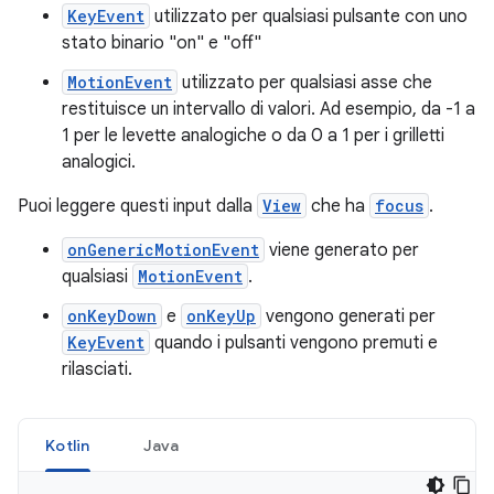
KeyEvent
utilizzato per qualsiasi pulsante con uno
stato binario "on" e "off"
MotionEvent
utilizzato per qualsiasi asse che
restituisce un intervallo di valori. Ad esempio, da -1 a
1 per le levette analogiche o da 0 a 1 per i grilletti
analogici.
Puoi leggere questi input dalla
View
che ha
focus
.
onGenericMotionEvent
viene generato per
qualsiasi
MotionEvent
.
onKeyDown
e
onKeyUp
vengono generati per
KeyEvent
quando i pulsanti vengono premuti e
rilasciati.
Kotlin
Java