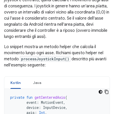
joystick è centrato, quindi calcolare i movimenti degli assi
di conseguenza. I joystick in genere hanno un'area
piatta
,
ovvero un intervallo di valori vicino alla coordinata (0,0) in
cui l'asse è considerato centrato. Se il valore dell'asse
segnalato da Android rientra nell'area piatta, devi
considerare che il controller è a riposo (ovvero immobile
lungo entrambi gli assi).
Lo snippet mostra un metodo helper che calcola il
movimento lungo ogni asse. Richiami questo helper nel
metodo
processJoystickInput()
descritto più avanti
nell'esempio seguente:
Kotlin
Java
private
fun
getCenteredAxis
(
event
:
MotionEvent
,
device
:
InputDevice
,
axis
:
Int
,