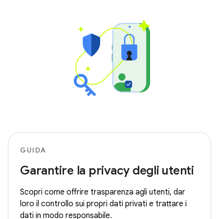
GUIDA
Garantire la privacy degli utenti
Scopri come offrire trasparenza agli utenti, dar
loro il controllo sui propri dati privati e trattare i
dati in modo responsabile.