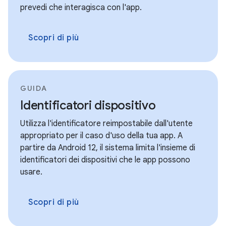
prevedi che interagisca con l'app.
Scopri di più
GUIDA
Identificatori dispositivo
Utilizza l'identificatore reimpostabile dall'utente
appropriato per il caso d'uso della tua app. A
partire da Android 12, il sistema limita l'insieme di
identificatori dei dispositivi che le app possono
usare.
Scopri di più