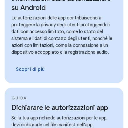
su Android
Le autorizzazioni delle app contribuiscono a
proteggere la privacy degli utenti proteggendo i
dati con accesso limitato, come lo stato del
sistema e i dati di contatto degli utenti, nonché le
azioni con limitazioni, come la connessione a un
dispositivo accoppiato e la registrazione audio.
Scopri di più
GUIDA
Dichiarare le autorizzazioni app
Se la tua app richiede autorizzazioni per le app,
devi dichiararle nel file manifest dell'app.