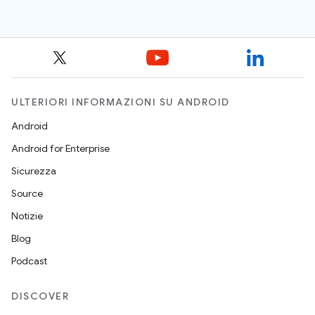
ULTERIORI INFORMAZIONI SU ANDROID
Android
Android for Enterprise
Sicurezza
Source
Notizie
Blog
Podcast
DISCOVER