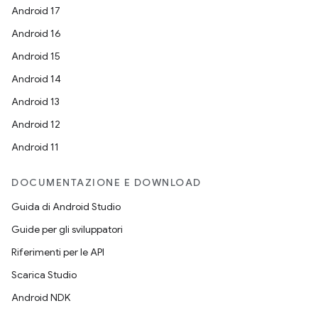
Android 17
Android 16
Android 15
Android 14
Android 13
Android 12
Android 11
DOCUMENTAZIONE E DOWNLOAD
Guida di Android Studio
Guide per gli sviluppatori
Riferimenti per le API
Scarica Studio
Android NDK