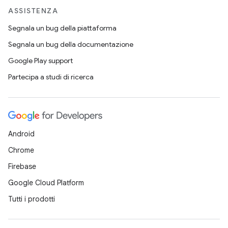
ASSISTENZA
Segnala un bug della piattaforma
Segnala un bug della documentazione
Google Play support
Partecipa a studi di ricerca
Android
Chrome
Firebase
Google Cloud Platform
Tutti i prodotti