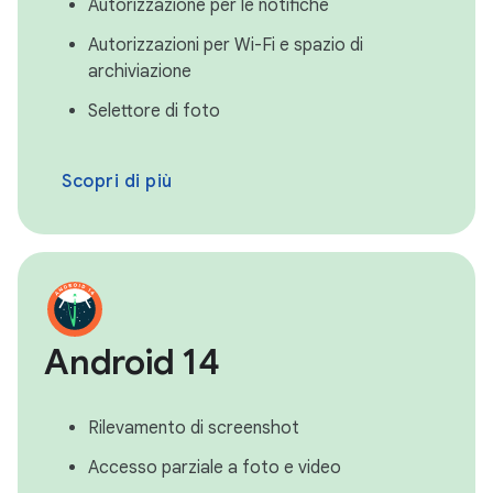
Autorizzazione per le notifiche
Autorizzazioni per Wi-Fi e spazio di
archiviazione
Selettore di foto
Scopri di più
Android 14
Rilevamento di screenshot
Accesso parziale a foto e video