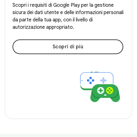
Scopri i requisiti di Google Play per la gestione
sicura dei dati utente e delle informazioni personali
da parte della tua app, con il livello di
autorizzazione appropriato.
Scopri di più