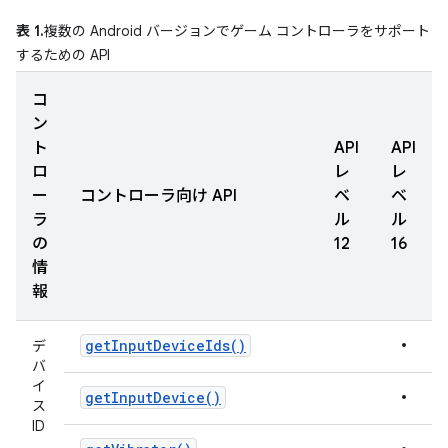
表 1.
複数の Android バージョンでゲーム コントローラをサポート
するための API
コ
ン
ト
API
API
ロ
レ
レ
ー
コントローラ向け API
ベ
ベ
ラ
ル
ル
の
12
16
情
報
•
get
Input
Device
Ids(
)
デ
バ
イ
•
get
Input
Device(
)
ス
ID