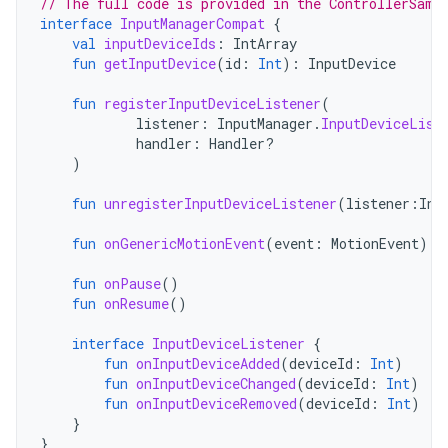
// The full code is provided in the ControllerSamp
interface
InputManagerCompat
{
val
inputDeviceIds
:
IntArray
fun
getInputDevice
(
id
:
Int
):
InputDevice
fun
registerInputDeviceListener
(
listener
:
InputManager
.
InputDeviceList
handler
:
Handler?
)
fun
unregisterInputDeviceListener
(
listener
:
Inp
fun
onGenericMotionEvent
(
event
:
MotionEvent
)
fun
onPause
()
fun
onResume
()
interface
InputDeviceListener
{
fun
onInputDeviceAdded
(
deviceId
:
Int
)
fun
onInputDeviceChanged
(
deviceId
:
Int
)
fun
onInputDeviceRemoved
(
deviceId
:
Int
)
}
}