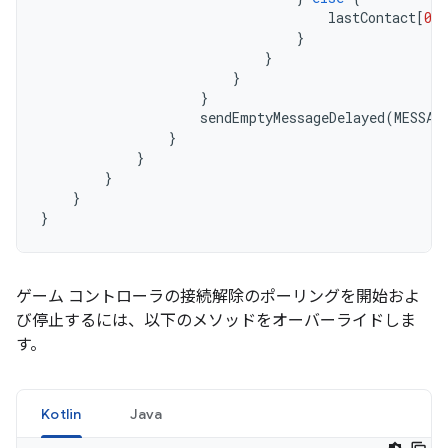
lastContact
[
0
]
}
}
}
}
sendEmptyMessageDelayed
(
MESSAG
}
}
}
}
}
ゲーム コントローラの接続解除のポーリングを開始およ
び停止するには、以下のメソッドをオーバーライドしま
す。
Kotlin
Java