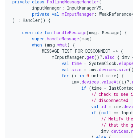
private
class
PollingMessageHandler
(
inputManager
:
InputManagerV9
,
private
val
mInputManager
:
WeakReference<I
)
:
Handler
()
{
override
fun
handleMessage
(
msg
:
Message
)
{
super
.
handleMessage
(
msg
)
when
(
msg
.
what
)
{
MESSAGE_TEST_FOR_DISCONNECT
-
>
{
mInputManager
.
get
()
?.
also
{
imv
-
val
time
=
SystemClock
.
elapsed
val
size
=
imv
.
devices
.
size
()
for
(
i
in
0
until
size
)
{
imv
.
devices
.
valueAt
(
i
)
?.
al
if
(
time
-
lastContact
// check to see if 
// disconnected
val
id
=
imv
.
devic
if
(
null
==
InputD
// Notify the r
// that the ga
imv
.
devices
.
re
}
else
{