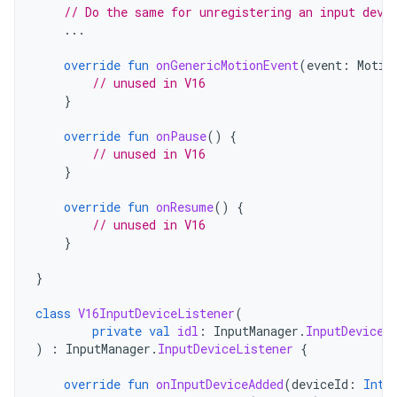
// Do the same for unregistering an input devi
...
override
fun
onGenericMotionEvent
(
event
:
Motio
// unused in V16
}
override
fun
onPause
()
{
// unused in V16
}
override
fun
onResume
()
{
// unused in V16
}
}
class
V16InputDeviceListener
(
private
val
idl
:
InputManager
.
InputDeviceL
)
:
InputManager
.
InputDeviceListener
{
override
fun
onInputDeviceAdded
(
deviceId
:
Int
)