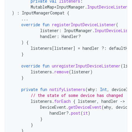
private
val
listeners
:
MutableMap<InputManager
.
InputDeviceListene
)
:
InputManagerCompat
{
...
override
fun
registerInputDeviceListener
(
listener
:
InputManager
.
InputDeviceList
handler
:
Handler?
)
{
listeners
[
listener
]
=
handler
?:
defaultHa
}
override
fun
unregisterInputDeviceListener
(
lis
listeners
.
remove
(
listener
)
}
private
fun
notifyListeners
(
why
:
Int
,
deviceId
// the state of some device has changed
listeners
.
forEach
{
listener
,
handler
-
DeviceEvent
.
getDeviceEvent
(
why
,
device
handler
?.
post
(
it
)
}
}
}