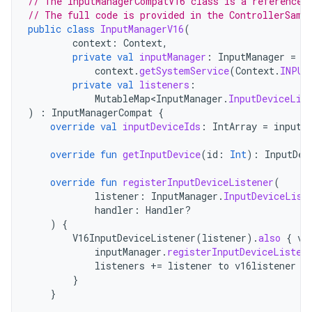
// The InputManagerCompatV16 class is a reference 
// The full code is provided in the ControllerSamp
public
class
InputManagerV16
(
context
:
Context
,
private
val
inputManager
:
InputManager
=
context
.
getSystemService
(
Context
.
INPUT
private
val
listeners
:
MutableMap<InputManager
.
InputDeviceLis
)
:
InputManagerCompat
{
override
val
inputDeviceIds
:
IntArray
=
inputM
override
fun
getInputDevice
(
id
:
Int
):
InputDev
override
fun
registerInputDeviceListener
(
listener
:
InputManager
.
InputDeviceList
handler
:
Handler?
)
{
V16InputDeviceListener
(
listener
).
also
{
v1
inputManager
.
registerInputDeviceListen
listeners
+=
listener
to
v16listener
}
}