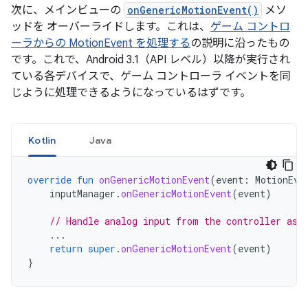
次に、メインビューの
onGenericMotionEvent()
メソ
ッドを オーバーライドします。これは、
ゲーム コントロ
ーラからの MotionEvent を処理する
の説明に沿ったもの
です。これで、Android 3.1（API レベル）以降が実行され
ている各デバイスで、ゲーム コントローラ イベントを同
じように処理できるようになっているはずです。
Kotlin
Java
override
fun
onGenericMotionEvent
(
event
:
MotionEve
inputManager
.
onGenericMotionEvent
(
event
)
// Handle analog input from the controller as 
...
return
super
.
onGenericMotionEvent
(
event
)
}