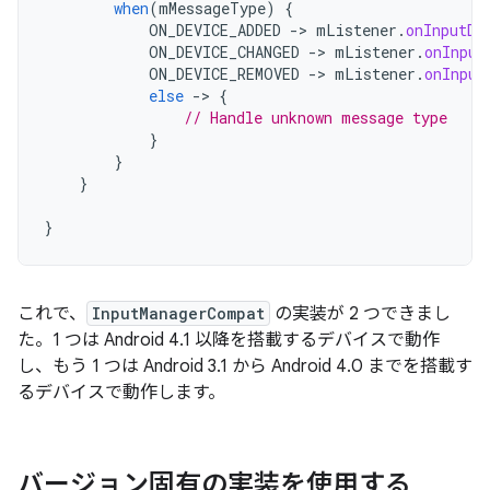
when
(
mMessageType
)
{
ON_DEVICE_ADDED
-
>
mListener
.
onInputDe
ON_DEVICE_CHANGED
-
>
mListener
.
onInput
ON_DEVICE_REMOVED
-
>
mListener
.
onInput
else
-
>
{
// Handle unknown message type
}
}
}
}
これで、
InputManagerCompat
の実装が 2 つできまし
た。1 つは Android 4.1 以降を搭載するデバイスで動作
し、もう 1 つは Android 3.1 から Android 4.0 までを搭載す
るデバイスで動作します。
バージョン固有の実装を使用する