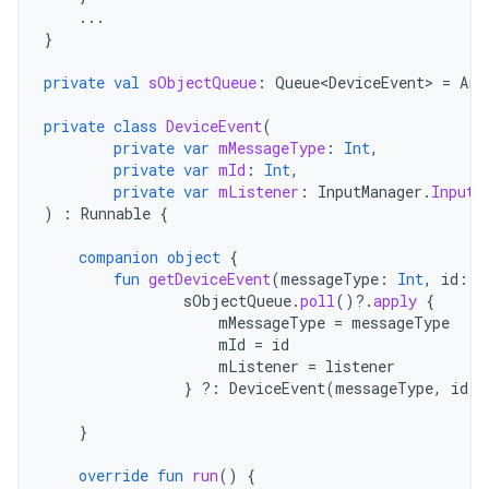
...
}
private
val
sObjectQueue
:
Queue<DeviceEvent>
=
Arr
private
class
DeviceEvent
(
private
var
mMessageType
:
Int
,
private
var
mId
:
Int
,
private
var
mListener
:
InputManager
.
InputD
)
:
Runnable
{
companion
object
{
fun
getDeviceEvent
(
messageType
:
Int
,
id
:
I
sObjectQueue
.
poll
()
?.
apply
{
mMessageType
=
messageType
mId
=
id
mListener
=
listener
}
?:
DeviceEvent
(
messageType
,
id
,
}
override
fun
run
()
{