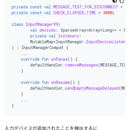
private
const
val
MESSAGE_TEST_FOR_DISCONNECT
=
10
private
const
val
CHECK_ELAPSED_TIME
=
3000L
class
InputManagerV9
(
val
devices
:
SparseArray<Array<Long>
>
=
Sp
private
val
listeners
:
MutableMap<InputManager
.
InputDeviceListene
)
:
InputManagerCompat
{
...
override
fun
onPause
()
{
defaultHandler
.
removeMessages
(
MESSAGE_TEST
}
override
fun
onResume
()
{
defaultHandler
.
sendEmptyMessageDelayed
(
MES
}
...
}
入力デバイスが追加されたことを検出するに