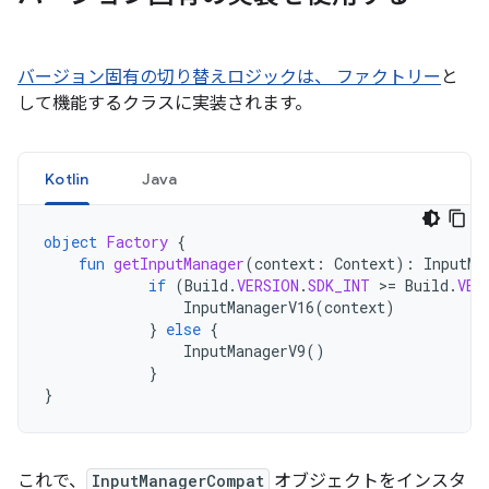
バージョン固有の切り替えロジックは、 ファクトリー
と
して機能するクラスに実装されます。
Kotlin
Java
object
Factory
{
fun
getInputManager
(
context
:
Context
):
InputMa
if
(
Build
.
VERSION
.
SDK_INT
>
=
Build
.
VER
InputManagerV16
(
context
)
}
else
{
InputManagerV9
()
}
}
これで、
InputManagerCompat
オブジェクトをインスタ