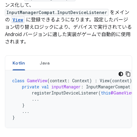
ンス化して、
InputManagerCompat.InputDeviceListener
をメイン
の
View
に登録できるようになります。設定したバージ
ョン切り替えロジックにより、デバイスで実行されている
Android バージョンに適した実装がゲームで自動的に使用
されます。
Kotlin
Java
class
GameView
(
context
:
Context
)
:
View
(
context
),
private
val
inputManager
:
InputManagerCompat
=
registerInputDeviceListener
(
this
@GameView
,
...
}
...
}