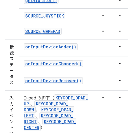
•
get
Vibrator(
)
•
•
SOURCE
_
JOYSTICK
•
•
SOURCE
_
GAMEPAD
•
on
Input
Device
Added(
)
接
続
ス
•
on
Input
Device
Changed(
)
テ
ー
タ
•
on
Input
Device
Removed(
)
ス
•
•
KEYCODE
_
DPAD
_
入
D-pad の押下（
UP
KEYCODE
_
DPAD
_
力
、
DOWN
KEYCODE
_
DPAD
_
イ
、
LEFT
KEYCODE
_
DPAD
_
ベ
、
RIGHT
KEYCODE
_
DPAD
_
ン
、
CENTER
ト
）