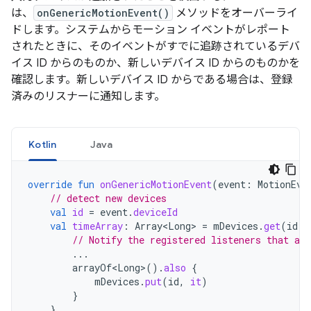
は、
onGenericMotionEvent()
メソッドをオーバーライ
ドします。システムからモーション イベントがレポート
されたときに、そのイベントがすでに追跡されているデバ
イス ID からのものか、新しいデバイス ID からのものかを
確認します。新しいデバイス ID からである場合は、登録
済みのリスナーに通知します。
Kotlin
Java
override
fun
onGenericMotionEvent
(
event
:
MotionEve
// detect new devices
val
id
=
event
.
deviceId
val
timeArray
:
Array<Long>
=
mDevices
.
get
(
id
)
// Notify the registered listeners that a 
...
arrayOf<Long>
().
also
{
mDevices
.
put
(
id
,
it
)
}
}