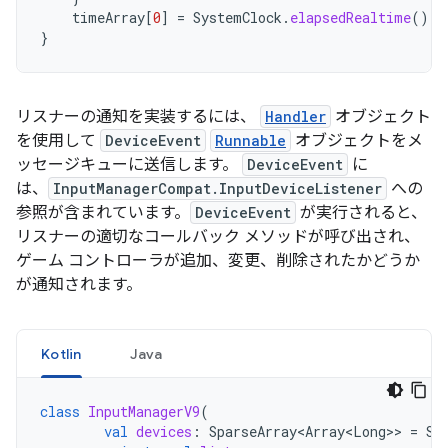
timeArray
[
0
]
=
SystemClock
.
elapsedRealtime
()
}
リスナーの通知を実装するには、
Handler
オブジェクト
を使用して
DeviceEvent
Runnable
オブジェクトをメ
ッセージキューに送信します。
DeviceEvent
に
は、
InputManagerCompat.InputDeviceListener
への
参照が含まれています。
DeviceEvent
が実行されると、
リスナーの適切なコールバック メソッドが呼び出され、
ゲーム コントローラが追加、変更、削除されたかどうか
が通知されます。
Kotlin
Java
class
InputManagerV9
(
val
devices
:
SparseArray<Array<Long>
>
=
Sp