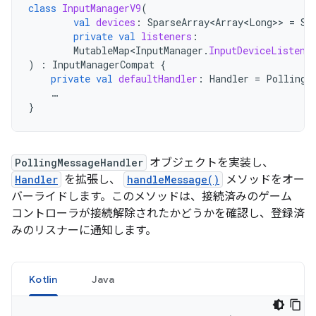
class
InputManagerV9
(
val
devices
:
SparseArray<Array<Long>
>
=
Sp
private
val
listeners
:
MutableMap<InputManager
.
InputDeviceListene
)
:
InputManagerCompat
{
private
val
defaultHandler
:
Handler
=
PollingM
…
}
PollingMessageHandler
オブジェクトを実装し、
Handler
を拡張し、
handleMessage()
メソッドをオー
バーライドします。このメソッドは、接続済みのゲーム
コントローラが接続解除されたかどうかを確認し、登録済
みのリスナーに通知します。
Kotlin
Java