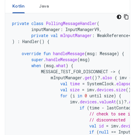
Kotlin
Java
private
class
PollingMessageHandler
(
inputManager
:
InputManagerV9
,
private
val
mInputManager
:
WeakReference<I
)
:
Handler
()
{
override
fun
handleMessage
(
msg
:
Message
)
{
super
.
handleMessage
(
msg
)
when
(
msg
.
what
)
{
MESSAGE_TEST_FOR_DISCONNECT
-
>
{
mInputManager
.
get
()
?.
also
{
imv
-
val
time
=
SystemClock
.
elapsed
val
size
=
imv
.
devices
.
size
()
for
(
i
in
0
until
size
)
{
imv
.
devices
.
valueAt
(
i
)
?.
al
if
(
time
-
lastContact
// check to see if 
// disconnected
val
id
=
imv
.
devic
if
(
null
==
InputD