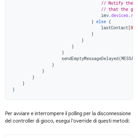
// Notify the r
// that the ga
imv
.
devices
.
re
}
else
{
lastContact
[
0
]
}
}
}
}
sendEmptyMessageDelayed
(
MESSAG
}
}
}
}
}
Per avviare e interrompere il polling per la disconnessione
del controller di gioco, esegui l'override di questi metodi: