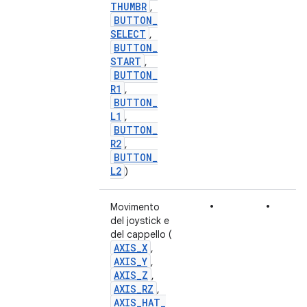
THUMBR
,
BUTTON
_
SELECT
,
BUTTON
_
START
,
BUTTON
_
R1
,
BUTTON
_
L1
,
BUTTON
_
R2
,
BUTTON
_
L2
)
•
•
Movimento
del joystick e
del cappello (
AXIS
_
X
,
AXIS
_
Y
,
AXIS
_
Z
,
AXIS
_
RZ
,
AXIS
_
HAT
_