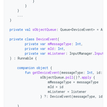
}
}
}
...
}
private
val
sObjectQueue
:
Queue<DeviceEvent>
=
Arr
private
class
DeviceEvent
(
private
var
mMessageType
:
Int
,
private
var
mId
:
Int
,
private
var
mListener
:
InputManager
.
InputD
)
:
Runnable
{
companion
object
{
fun
getDeviceEvent
(
messageType
:
Int
,
id
:
I
sObjectQueue
.
poll
()
?.
apply
{
mMessageType
=
messageType
mId
=
id
mListener
=
listener
}
?:
DeviceEvent
(
messageType
,
id
,
}