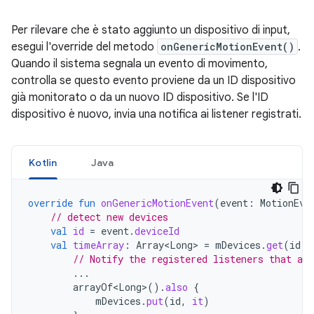
Per rilevare che è stato aggiunto un dispositivo di input,
esegui l'override del metodo
onGenericMotionEvent()
.
Quando il sistema segnala un evento di movimento,
controlla se questo evento proviene da un ID dispositivo
già monitorato o da un nuovo ID dispositivo. Se l'ID
dispositivo è nuovo, invia una notifica ai listener registrati.
Kotlin
Java
override
fun
onGenericMotionEvent
(
event
:
MotionEve
// detect new devices
val
id
=
event
.
deviceId
val
timeArray
:
Array<Long>
=
mDevices
.
get
(
id
)
// Notify the registered listeners that a 
...
arrayOf<Long>
().
also
{
mDevices
.
put
(
id
,
it
)