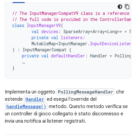
// The InputManagerCompatV9 class is a reference i
// The full code is provided in the ControllerSamp
class
InputManagerV9
(
val
devices
:
SparseArray<Array<Long>
>
=
Sp
private
val
listeners
:
MutableMap<InputManager
.
InputDeviceListene
)
:
InputManagerCompat
{
private
val
defaultHandler
:
Handler
=
PollingM
…
}
Implementa un oggetto
PollingMessageHandler
che
estende
Handler
ed esegui l'override del
handleMessage()
metodo. Questo metodo verifica se
un controller di gioco collegato è stato disconnesso e
invia una notifica ai listener registrati.