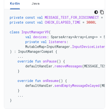
Kotlin
Java
private
const
val
MESSAGE_TEST_FOR_DISCONNECT
=
10
private
const
val
CHECK_ELAPSED_TIME
=
3000L
class
InputManagerV9
(
val
devices
:
SparseArray<Array<Long>
>
=
Sp
private
val
listeners
:
MutableMap<InputManager
.
InputDeviceListene
)
:
InputManagerCompat
{
...
override
fun
onPause
()
{
defaultHandler
.
removeMessages
(
MESSAGE_TEST
}
override
fun
onResume
()
{
defaultHandler
.
sendEmptyMessageDelayed
(
MES
}
...
}