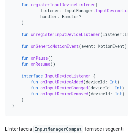
fun
registerInputDeviceListener
(
listener
:
InputManager
.
InputDeviceList
handler
:
Handler?
)
fun
unregisterInputDeviceListener
(
listener
:
Inp
fun
onGenericMotionEvent
(
event
:
MotionEvent
)
fun
onPause
()
fun
onResume
()
interface
InputDeviceListener
{
fun
onInputDeviceAdded
(
deviceId
:
Int
)
fun
onInputDeviceChanged
(
deviceId
:
Int
)
fun
onInputDeviceRemoved
(
deviceId
:
Int
)
}
}
L'interfaccia
InputManagerCompat
fornisce i seguenti