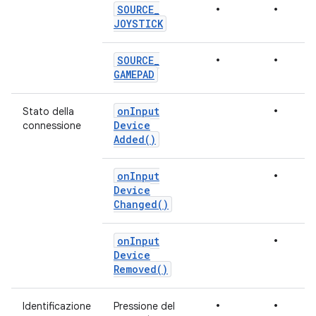
•
•
SOURCE
_
JOYSTICK
•
•
SOURCE
_
GAMEPAD
•
on
Input
Stato della
Device
connessione
Added(
)
•
on
Input
Device
Changed(
)
•
on
Input
Device
Removed(
)
•
•
Identificazione
Pressione del