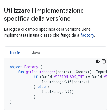
Utilizzare l'implementazione
specifica della versione
La logica di cambio specifica della versione viene
implementata in una classe che funge da a
factory
.
Kotlin
Java
object
Factory
{
fun
getInputManager
(
context
:
Context
):
InputMa
if
(
Build
.
VERSION
.
SDK_INT
>
=
Build
.
VER
InputManagerV16
(
context
)
}
else
{
InputManagerV9
()
}
}