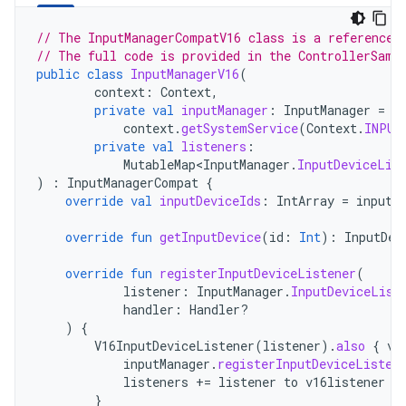
// The InputManagerCompatV16 class is a reference 
// The full code is provided in the ControllerSamp
public
class
InputManagerV16
(
context
:
Context
,
private
val
inputManager
:
InputManager
=
context
.
getSystemService
(
Context
.
INPUT
private
val
listeners
:
MutableMap<InputManager
.
InputDeviceLis
)
:
InputManagerCompat
{
override
val
inputDeviceIds
:
IntArray
=
inputM
override
fun
getInputDevice
(
id
:
Int
):
InputDev
override
fun
registerInputDeviceListener
(
listener
:
InputManager
.
InputDeviceList
handler
:
Handler?
)
{
V16InputDeviceListener
(
listener
).
also
{
v1
inputManager
.
registerInputDeviceListen
listeners
+=
listener
to
v16listener
}