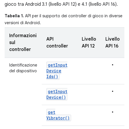
gioco tra Android 3.1 (livello API 12) e 4.1 (livello API 16).
Tabella 1.
API per il supporto dei controller di gioco in diverse
versioni di Android.
Informazioni
API
Livello
Livello
sul
controller
API 12
API 16
controller
•
get
Input
Identificazione
Device
del dispositivo
Ids(
)
•
get
Input
Device(
)
•
get
Vibrator(
)