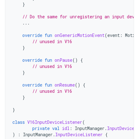
}
// Do the same for unregistering an input devi
...
override
fun
onGenericMotionEvent
(
event
:
Motio
// unused in V16
}
override
fun
onPause
()
{
// unused in V16
}
override
fun
onResume
()
{
// unused in V16
}
}
class
V16InputDeviceListener
(
private
val
idl
:
InputManager
.
InputDeviceL
)
:
InputManager
.
InputDeviceListener
{