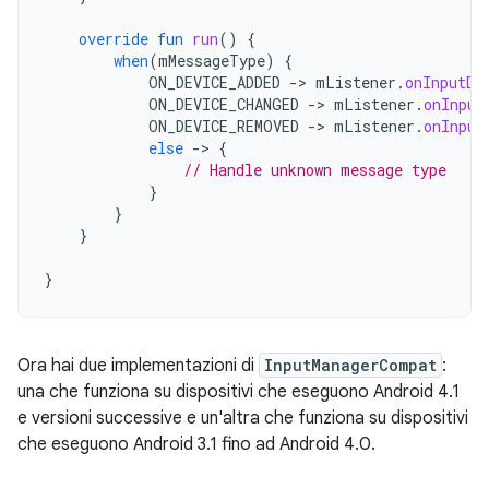
override
fun
run
()
{
when
(
mMessageType
)
{
ON_DEVICE_ADDED
-
>
mListener
.
onInputDe
ON_DEVICE_CHANGED
-
>
mListener
.
onInput
ON_DEVICE_REMOVED
-
>
mListener
.
onInput
else
-
>
{
// Handle unknown message type
}
}
}
}
Ora hai due implementazioni di
InputManagerCompat
:
una che funziona su dispositivi che eseguono Android 4.1
e versioni successive e un'altra che funziona su dispositivi
che eseguono Android 3.1 fino ad Android 4.0.