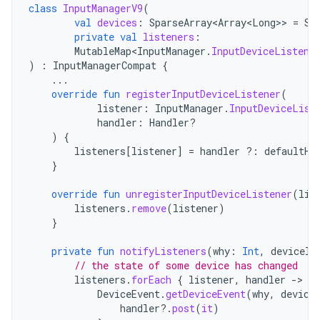
class
InputManagerV9
(
val
devices
:
SparseArray<Array<Long>
>
=
Sp
private
val
listeners
:
MutableMap<InputManager
.
InputDeviceListene
)
:
InputManagerCompat
{
...
override
fun
registerInputDeviceListener
(
listener
:
InputManager
.
InputDeviceList
handler
:
Handler?
)
{
listeners
[
listener
]
=
handler
?:
defaultHa
}
override
fun
unregisterInputDeviceListener
(
lis
listeners
.
remove
(
listener
)
}
private
fun
notifyListeners
(
why
:
Int
,
deviceId
// the state of some device has changed
listeners
.
forEach
{
listener
,
handler
-
DeviceEvent
.
getDeviceEvent
(
why
,
device
handler
?.
post
(
it
)