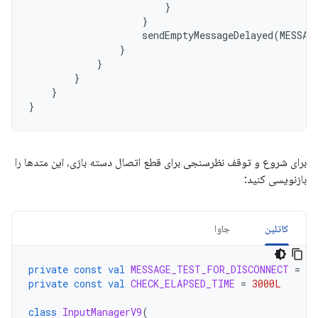
}
}
sendEmptyMessageDelayed
(
MESSAG
}
}
}
}
}
برای شروع و توقف نظرسنجی برای قطع اتصال دسته بازی، این متدها را
بازنویسی کنید:
کاتلین
جاوا
private
const
val
MESSAGE_TEST_FOR_DISCONNECT
=
10
private
const
val
CHECK_ELAPSED_TIME
=
3000L
class
InputManagerV9
(