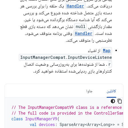
دریافت می‌کند.
Handler
یک حلقه را برای بررسی هر
دسته بازی متصل شناخته شده شروع می‌کند و بررسی
می‌کند که آیا شناسه دستگاه برگردانده می‌شود یا خیر.
مقدار بازگشتی
null
نشان می‌دهد که دسته بازی قطع
شده است.
Handler
وقتی برنامه متوقف می‌شود،
نظرسنجی را متوقف می‌کند.
Map
از اشیاء
InputManagerCompat.InputDeviceListene
r
. شما از شنونده‌ها برای به‌روزرسانی وضعیت اتصال
کنترلرهای بازی ردیابی‌شده استفاده خواهید کرد.
کاتلین
جاوا
// The InputManagerCompatV9 class is a reference i
// The full code is provided in the ControllerSamp
class
InputManagerV9
(
val
devices
:
SparseArray<Array<Long>
>
=
Sp