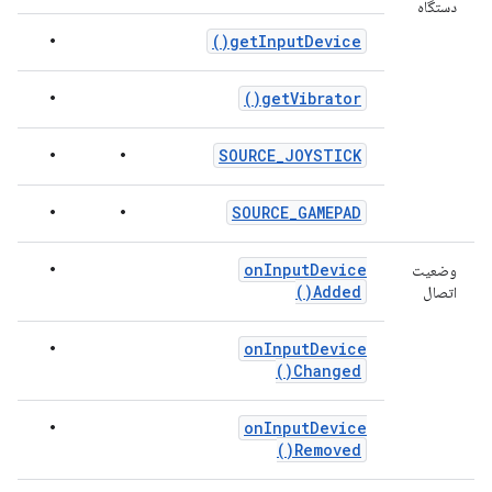
دستگاه
•
)
get
Input
Device(
•
)
get
Vibrator(
•
•
SOURCE
_
JOYSTICK
•
•
SOURCE
_
GAMEPAD
•
on
Input
Device
وضعیت
)
Added(
اتصال
•
on
Input
Device
)
Changed(
•
on
Input
Device
)
Removed(