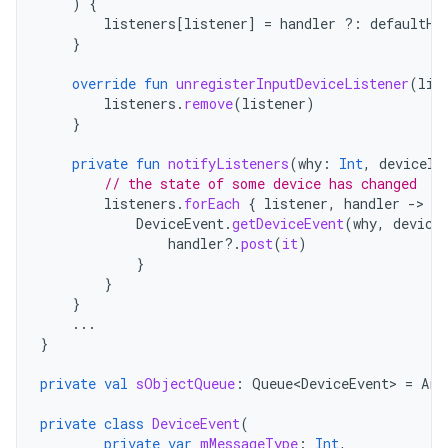
)
{
listeners
[
listener
]
=
handler
?:
defaultHa
}
override
fun
unregisterInputDeviceListener
(
lis
listeners
.
remove
(
listener
)
}
private
fun
notifyListeners
(
why
:
Int
,
deviceId
// the state of some device has changed
listeners
.
forEach
{
listener
,
handler
-
DeviceEvent
.
getDeviceEvent
(
why
,
device
handler
?.
post
(
it
)
}
}
}
...
}
private
val
sObjectQueue
:
Queue<DeviceEvent>
=
Arr
private
class
DeviceEvent
(
private
var
mMessageType
:
Int
,