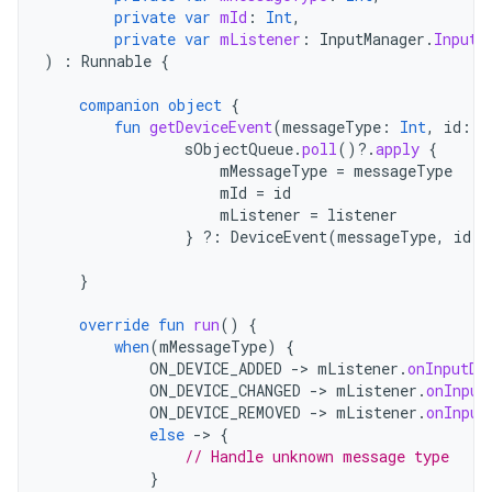
private
var
mId
:
Int
,
private
var
mListener
:
InputManager
.
InputD
)
:
Runnable
{
companion
object
{
fun
getDeviceEvent
(
messageType
:
Int
,
id
:
I
sObjectQueue
.
poll
()
?.
apply
{
mMessageType
=
messageType
mId
=
id
mListener
=
listener
}
?:
DeviceEvent
(
messageType
,
id
,
}
override
fun
run
()
{
when
(
mMessageType
)
{
ON_DEVICE_ADDED
-
>
mListener
.
onInputDe
ON_DEVICE_CHANGED
-
>
mListener
.
onInput
ON_DEVICE_REMOVED
-
>
mListener
.
onInput
else
-
>
{
// Handle unknown message type
}