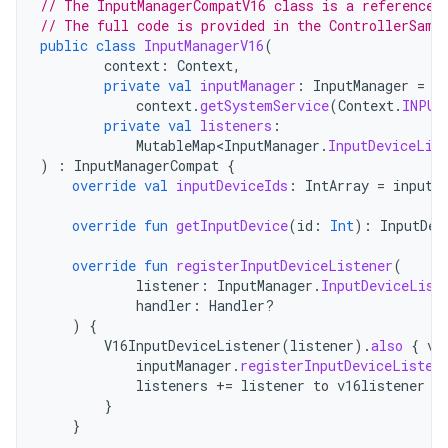
// The InputManagerCompatV16 class is a reference 
// The full code is provided in the ControllerSamp
public
class
InputManagerV16
(
context
:
Context
,
private
val
inputManager
:
InputManager
=
context
.
getSystemService
(
Context
.
INPUT
private
val
listeners
:
MutableMap<InputManager
.
InputDeviceLis
)
:
InputManagerCompat
{
override
val
inputDeviceIds
:
IntArray
=
inputM
override
fun
getInputDevice
(
id
:
Int
):
InputDev
override
fun
registerInputDeviceListener
(
listener
:
InputManager
.
InputDeviceList
handler
:
Handler?
)
{
V16InputDeviceListener
(
listener
).
also
{
v1
inputManager
.
registerInputDeviceListen
listeners
+=
listener
to
v16listener
}
}