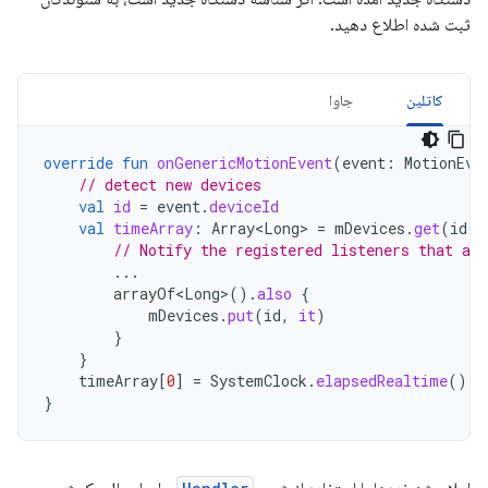
ثبت شده اطلاع دهید.
کاتلین
جاوا
override
fun
onGenericMotionEvent
(
event
:
MotionEve
// detect new devices
val
id
=
event
.
deviceId
val
timeArray
:
Array<Long>
=
mDevices
.
get
(
id
)
// Notify the registered listeners that a 
...
arrayOf<Long>
().
also
{
mDevices
.
put
(
id
,
it
)
}
}
timeArray
[
0
]
=
SystemClock
.
elapsedRealtime
()
}