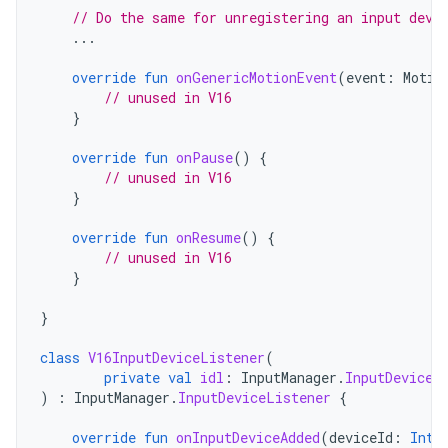
// Do the same for unregistering an input devi
...
override
fun
onGenericMotionEvent
(
event
:
Motio
// unused in V16
}
override
fun
onPause
()
{
// unused in V16
}
override
fun
onResume
()
{
// unused in V16
}
}
class
V16InputDeviceListener
(
private
val
idl
:
InputManager
.
InputDeviceL
)
:
InputManager
.
InputDeviceListener
{
override
fun
onInputDeviceAdded
(
deviceId
:
Int
)