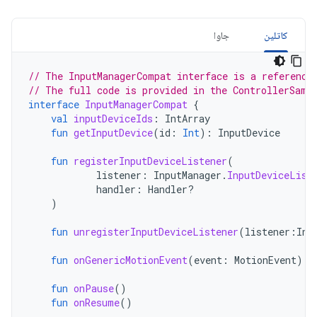
کاتلین
جاوا
// The InputManagerCompat interface is a reference
// The full code is provided in the ControllerSamp
interface
InputManagerCompat
{
val
inputDeviceIds
:
IntArray
fun
getInputDevice
(
id
:
Int
):
InputDevice
fun
registerInputDeviceListener
(
listener
:
InputManager
.
InputDeviceList
handler
:
Handler?
)
fun
unregisterInputDeviceListener
(
listener
:
Inp
fun
onGenericMotionEvent
(
event
:
MotionEvent
)
fun
onPause
()
fun
onResume
()