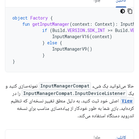
object
Factory
{
fun
getInputManager
(
context
:
Context
):
InputMa
if
(
Build
.
VERSION
.
SDK_INT
>
=
Build
.
VER
InputManagerV16
(
context
)
}
else
{
InputManagerV9
()
}
}
حالا می‌توانید یک شیء
InputManagerCompat
نمونه‌سازی کنید و
یک
InputManagerCompat.InputDeviceListener
را در
View
اصلی خود ثبت کنید. به دلیل منطق تغییر نسخه‌ای که تنظیم
کرده‌اید، بازی شما به طور خودکار از پیاده‌سازی مناسب برای نسخه
اندروید دستگاه استفاده می‌کند.
کاتلین
جاوا