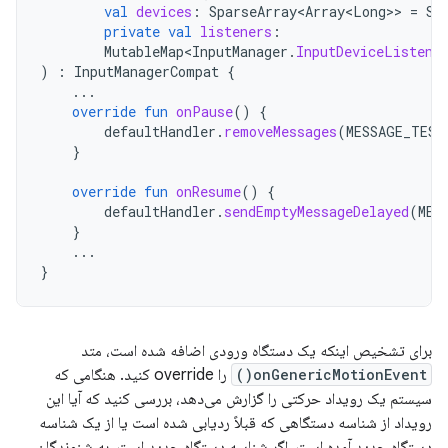
val
devices
:
SparseArray<Array<Long>
>
=
Sp
private
val
listeners
:
MutableMap<InputManager
.
InputDeviceListene
)
:
InputManagerCompat
{
...
override
fun
onPause
()
{
defaultHandler
.
removeMessages
(
MESSAGE_TEST
}
override
fun
onResume
()
{
defaultHandler
.
sendEmptyMessageDelayed
(
MES
}
...
}
برای تشخیص اینکه یک دستگاه ورودی اضافه شده است، متد
onGenericMotionEvent()
را override کنید. هنگامی که
سیستم یک رویداد حرکتی را گزارش می‌دهد، بررسی کنید که آیا این
رویداد از شناسه دستگاهی که قبلاً ردیابی شده است یا از یک شناسه
دستگاه جدید آمده است. اگر شناسه دستگاه جدید است، به شنوندگان