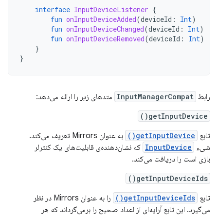
interface
InputDeviceListener
{
fun
onInputDeviceAdded
(
deviceId
:
Int
)
fun
onInputDeviceChanged
(
deviceId
:
Int
)
fun
onInputDeviceRemoved
(
deviceId
:
Int
)
}
}
رابط
InputManagerCompat
متدهای زیر را ارائه می‌دهد:
getInputDevice()
تابع
getInputDevice()
به عنوان Mirrors تعریف می‌کند.
شیء
InputDevice
که نشان‌دهنده‌ی قابلیت‌های یک کنترلر
بازی است را دریافت می‌کند.
getInputDeviceIds()
تابع
getInputDeviceIds()
را به عنوان Mirrors در نظر
می‌گیرد. این تابع آرایه‌ای از اعداد صحیح را برمی‌گرداند که هر