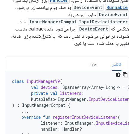
اعلان شنونده‌ها با استفاده از شیء
Handler
برای ارسال یک شیء
Runnable
DeviceEvent
به صف پیام پیاده‌سازی می‌شود.
DeviceEvent
حاوی ارجاعی به
InputManagerCompat.InputDeviceListener
است.
هنگامی که
DeviceEvent
اجرا می‌شود، متد callback مناسب
شنونده فراخوانی می‌شود تا نشان دهد که آیا کنترل‌کننده بازی اضافه،
تغییر یا حذف شده است یا خیر.
کاتلین
جاوا
class
InputManagerV9
(
val
devices
:
SparseArray<Array<Long>
>
=
Sp
private
val
listeners
:
MutableMap<InputManager
.
InputDeviceListene
)
:
InputManagerCompat
{
...
override
fun
registerInputDeviceListener
(
listener
:
InputManager
.
InputDeviceList
handler
:
Handler?