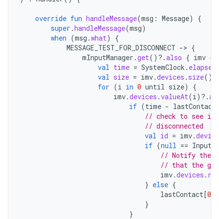
override
fun
handleMessage
(
msg
:
Message
)
{
super
.
handleMessage
(
msg
)
when
(
msg
.
what
)
{
MESSAGE_TEST_FOR_DISCONNECT
-
>
{
mInputManager
.
get
()
?.
also
{
imv
-
val
time
=
SystemClock
.
elapsed
val
size
=
imv
.
devices
.
size
()
for
(
i
in
0
until
size
)
{
imv
.
devices
.
valueAt
(
i
)
?.
al
if
(
time
-
lastContact
// check to see if 
// disconnected
val
id
=
imv
.
devic
if
(
null
==
InputD
// Notify the r
// that the ga
imv
.
devices
.
re
}
else
{
lastContact
[
0
]
}
}