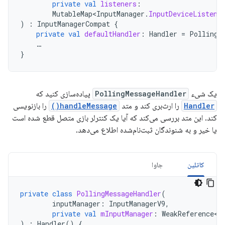
private
val
listeners
:
MutableMap<InputManager
.
InputDeviceListene
)
:
InputManagerCompat
{
private
val
defaultHandler
:
Handler
=
PollingM
…
}
یک شیء
PollingMessageHandler
پیاده‌سازی کنید که
Handler
را ارث‌بری کند و متد
handleMessage()
را بازنویسی
کند. این متد بررسی می‌کند که آیا یک کنترلر بازی متصل قطع شده است
یا خیر و به شنوندگان ثبت‌نام‌شده اطلاع می‌دهد.
کاتلین
جاوا
private
class
PollingMessageHandler
(
inputManager
:
InputManagerV9
,
private
val
mInputManager
:
WeakReference<I
)
:
Handler
()
{