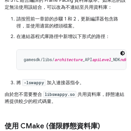
和 STL 組合編譯的 Frame Pacing 資料庫版本。如果您的設
定無法使用該組合，可以改為不連結至共用資料庫：
請按照前一章節的步驟 1 和 2，更新編譯器包含路
徑，並使用適當的標頭檔案。
在連結器程式庫路徑中新增以下形式的路徑：
gamesdk/libs/
architecture
_API
apiLevel
_NDK
ndkV
將
-lswappy
加入連接器指令。
由於您不需要整合
libswappy.so
共用資料庫，靜態連結
將提供較少的程式碼量。
使用 CMake (僅限靜態資料庫)