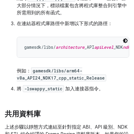
大部分情況下，標頭檔案包含將程式庫整合到引擎中
所需用到的所有函式。
在連結器程式庫路徑中新增以下形式的路徑：
gamesdk/libs/
architecture
_API
apiLevel
_NDK
ndkV
例如：
gamesdk/libs/arm64-
v8a_API24_NDK17_cpp_static_Release
將
-lswappy_static
加入連接器指令。
共用資料庫
上述步驟以靜態方式連結至針對指定 ABI、API 級別、NDK