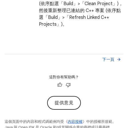
(依序點選「Build」>「Clean Project」
)，
然後重新整理已連結的 C++ 專案 (依序點
選「Build」>「Refresh Linked C++
Projects」
)。
下一頁
arrow_forward
這對你有幫助嗎？
提供意見
這個頁面中的內容和程式碼範例均受《
內容授權
》中的授權所規範。
Java 與 OpenJDK 是 Oracle 和/或其關係企業的商標或註冊商標。