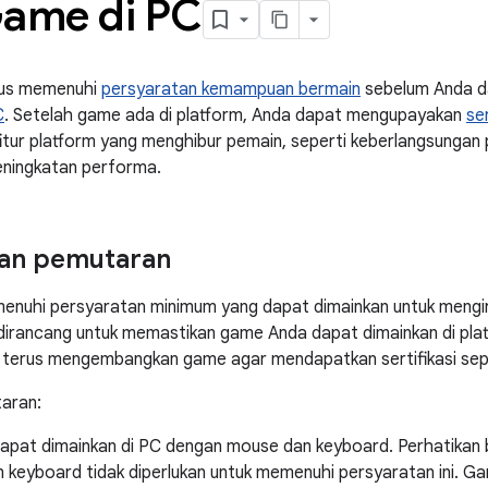
Game di PC
us memenuhi
persyaratan kemampuan bermain
sebelum Anda da
C
. Setelah game ada di platform, Anda dapat mengupayakan
se
ur platform yang menghibur pemain, seperti keberlangsungan p
eningkatan performa.
tan pemutaran
enuhi persyaratan minimum yang dapat dimainkan untuk mengir
 dirancang untuk memastikan game Anda dapat dimainkan di plat
 terus mengembangkan game agar mendapatkan sertifikasi sepe
aran:
dapat dimainkan di PC dengan mouse dan keyboard. Perhatikan
 keyboard tidak diperlukan untuk memenuhi persyaratan ini. G