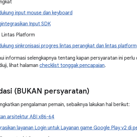
angkat
ukung input mouse dan keyboard
integrasikan Input SDK
 Lintas Platform
ukung sinkronisasi progres lintas perangkat dan lintas platform
i informasi selengkapnya tentang kapan persyaratan ini perlu 
diuji, lihat halaman
checklist tonggak pencapaian
.
asi (BUKAN persyaratan)
ingkatkan pengalaman pemain, sebaiknya lakukan hal berikut:
an arsitektur ABI x86-64
rasikan layanan Login untuk Layanan game Google Play v2 di pe