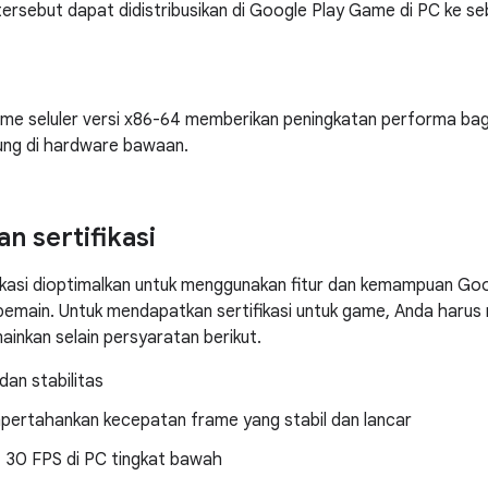
ersebut dapat didistribusikan di Google Play Game di PC ke se
me seluler versi x86-64 memberikan peningkatan performa bag
sung di hardware bawaan.
n sertifikasi
kasi dioptimalkan untuk menggunakan fitur dan kemampuan Goo
emain. Untuk mendapatkan sertifikasi untuk game, Anda haru
ainkan selain persyaratan berikut.
an stabilitas
ertahankan kecepatan frame yang stabil dan lancar
30 FPS di PC tingkat bawah