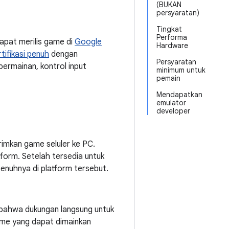
(BUKAN
persyaratan)
Tingkat
Performa
pat merilis game di
Google
Hardware
rtifikasi penuh
dengan
Persyaratan
ermainan, kontrol input
minimum untuk
pemain
Mendapatkan
emulator
developer
imkan game seluler ke PC.
form. Setelah tersedia untuk
nuhnya di platform tersebut.
 bahwa dukungan langsung untuk
ame yang dapat dimainkan