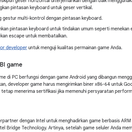
skipun geser horizontal diterjemahkan dengan baik menggunak
kan pintasan keyboard untuk geser vertikal.
 gestur multi-kontrol dengan pintasan keyboard.
an pintasan keyboard untuk tindakan umum seperti menekan e
kan escape untuk membatalkan.
or developer
untuk menguji kualitas permainan game Anda.
ABI game
me di PC berfungsi dengan game Android yang dibangun meng
an, developer game harus mengirimkan biner x86-64 untuk Goo
etap menerima sertifikasi jika memenuhi persyaratan performa
rpartner dengan Intel untuk menghadirkan game berbasis ARM 
tel Bridge Technology. Artinya, setelah game seluler Anda m