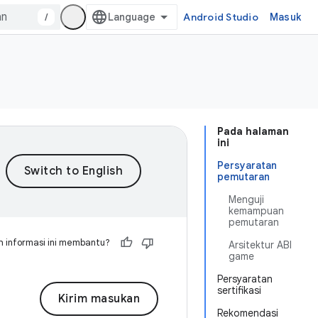
/
Android Studio
Masuk
Pada halaman
ini
Persyaratan
pemutaran
Menguji
kemampuan
pemutaran
 informasi ini membantu?
Arsitektur ABI
game
Persyaratan
sertifikasi
Kirim masukan
Rekomendasi