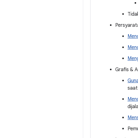
Tida
Persyarat
Meno
Meno
Meng
Grafis & A
Guna
saat
Mend
dijal
Mens
Pemu