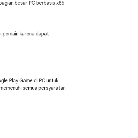
bagian besar PC berbasis x86.
i pemain karena dapat
gle Play Game di PC untuk
s memenuhi semua persyaratan