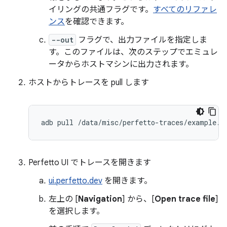
イリングの共通フラグです。
すべてのリファレ
ンス
を確認できます。
--out
フラグで、出力ファイルを指定しま
す。このファイルは、次のステップでエミュレ
ータからホストマシンに出力されます。
ホストからトレースを pull します
adb
pull
/
data
/
misc
/
perfetto
-
traces
/
example
.
t
Perfetto UI でトレースを開きます
ui.perfetto.dev
を開きます。
左上の [
Navigation
] から、[
Open trace file
]
を選択します。