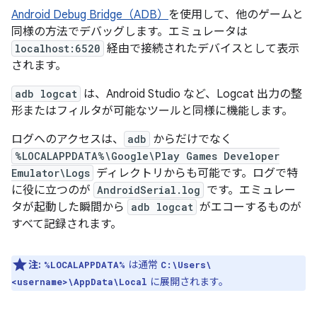
Android Debug Bridge（ADB）
を使用して、他のゲームと
同様の方法でデバッグします。エミュレータは
localhost:6520
経由で接続されたデバイスとして表示
されます。
adb logcat
は、Android Studio など、Logcat 出力の整
形またはフィルタが可能なツールと同様に機能します。
ログへのアクセスは、
adb
からだけでなく
%LOCALAPPDATA%\Google\Play Games Developer
Emulator\Logs
ディレクトリからも可能です。ログで特
に役に立つのが
AndroidSerial.log
です。エミュレー
タが起動した瞬間から
adb logcat
がエコーするものが
すべて記録されます。
注:
は通常
%LOCALAPPDATA%
C:\Users\
に展開されます。
<username>\AppData\Local