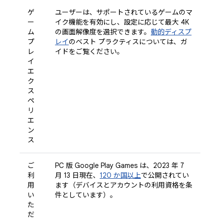
ゲ
ユーザーは、サポートされているゲームのマ
ー
イク機能を有効にし、設定に応じて最大 4K
ム
の画面解像度を選択できます。
動的ディスプ
プ
レイ
のベスト プラクティスについては、ガ
レ
イドをご覧ください。
イ
エ
ク
ス
ペ
リ
エ
ン
ス
ご
PC 版 Google Play Games は、2023 年 7
利
月 13 日現在、
120 か国以上
で公開されてい
用
ます（デバイスとアカウントの利用資格を条
い
件としています）。
た
だ