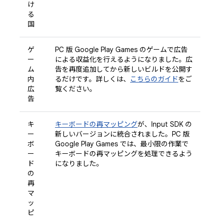
け
る
国
ゲ
PC 版 Google Play Games のゲームで広告
ー
による収益化を行えるようになりました。広
ム
告を再度追加してから新しいビルドを公開す
内
るだけです。詳しくは、
こちらのガイド
をご
広
覧ください。
告
キ
キーボードの再マッピング
が、Input SDK の
ー
新しいバージョンに統合されました。PC 版
ボ
Google Play Games では、最小限の作業で
ー
キーボードの再マッピングを処理できるよう
ド
になりました。
の
再
マ
ッ
ピ