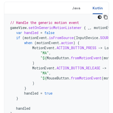
Java
Kotlin
// Handle the generic motion event
gameView
.
setOnGenericMotionListener
{
_
,
motionEve
var
handled
=
false
if
(
motionEvent
.
isFromSource
(
InputDevice
.
SOURCE
when
(
motionEvent
.
action
)
{
MotionEvent
.
ACTION_BUTTON_PRESS
-
>
Log
.
"MA"
,
"
${
MouseButton
.
fromMotionEvent
(
moti
)
MotionEvent
.
ACTION_BUTTON_RELEASE
-
>
Lo
"MA"
,
"
${
MouseButton
.
fromMotionEvent
(
moti
)
}
handled
=
true
}
handled