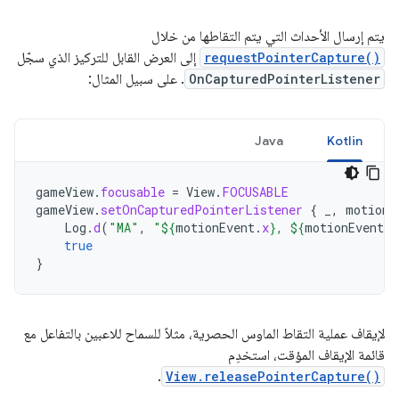
يتم إرسال الأحداث التي يتم التقاطها من خلال
requestPointerCapture()
إلى العرض القابل للتركيز الذي سجّل
OnCapturedPointerListener
. على سبيل المثال:
Java
Kotlin
gameView
.
focusable
=
View
.
FOCUSABLE
gameView
.
setOnCapturedPointerListener
{
_
,
motionE
Log
.
d
(
"MA"
,
"
${
motionEvent
.
x
}
, 
${
motionEvent
.
y
true
}
لإيقاف عملية التقاط الماوس الحصرية، مثلاً للسماح للاعبين بالتفاعل مع
قائمة الإيقاف المؤقت، استخدِم
.
View.releasePointerCapture()