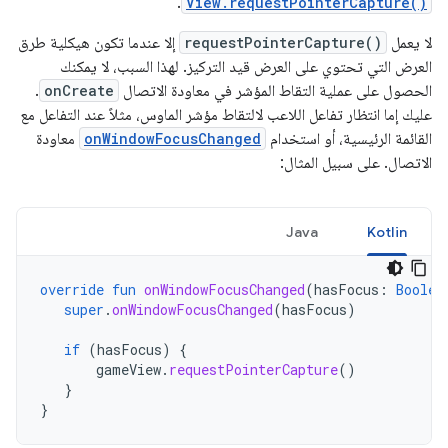
.
View.requestPointerCapture()
لا يعمل
requestPointerCapture()
إلا عندما تكون هيكلية طرق
العرض التي تحتوي على العرض قيد التركيز. لهذا السبب، لا يمكنك
الحصول على عملية التقاط المؤشر في معاودة الاتصال
onCreate
.
عليك إما انتظار تفاعل اللاعب لالتقاط مؤشر الماوس، مثلاً عند التفاعل مع
القائمة الرئيسية، أو استخدام
onWindowFocusChanged
معاودة
الاتصال. على سبيل المثال:
Java
Kotlin
override
fun
onWindowFocusChanged
(
hasFocus
:
Boolea
super
.
onWindowFocusChanged
(
hasFocus
)
if
(
hasFocus
)
{
gameView
.
requestPointerCapture
()
}
}