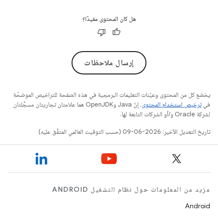
هل كان المحتوى مفيدًا؟
إرسال ملاحظات
يخضع كل من المحتوى وعيّنات التعليمات البرمجية في هذه الصفحة للتراخيص الموضحّة
في
ترخيص استخدام المحتوى
. إنّ Java وOpenJDK هما علامتان تجاريتان مسجَّلتان
لشركة Oracle و/أو الشركات التابعة لها.
تاريخ التعديل الأخير: 2026-06-09 (حسب التوقيت العالمي المتفَّق عليه)
مزيد من المعلومات حول نظام التشغيل ANDROID
Android