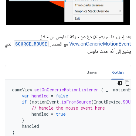
بعد إجراء ذلك، يتم الإبلاغ عن حركة الماوس من خلال
View.onGenericMotionEvent
مع المصدر
SOURCE_MOUSE
الذي
يشير إلى أنّه حدث ماوس.
Java
Kotlin
gameView
.
setOnGenericMotionListener
{
_
,
motionEve
var
handled
=
false
if
(
motionEvent
.
isFromSource
(
InputDevice
.
SOURC
// handle the mouse event here
handled
=
true
}
handled
}