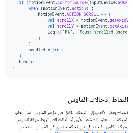
if
(
motionEvent
.
isFromSource
(
InputDevice
.
SOURCE
when
(
motionEvent
.
action
)
{
MotionEvent
.
ACTION_SCROLL
-
>
{
val
scrollX
=
motionEvent
.
getAxisVa
val
scrollY
=
motionEvent
.
getAxisVa
Log
.
d
(
"MA"
,
"Mouse scrolled 
$
scroll
}
}
handled
=
true
}
handled
}
التقاط إدخالات الماوس
تحتاج بعض الألعاب إلى التحكّم الكامل في مؤشر الماوس، مثل ألعاب
الحركة من منظور الشخص الأول أو الثالث التي تربط حركة الماوس
بحركة الكاميرا. للحصول على تحكّم حصري في الماوس، استخدِم