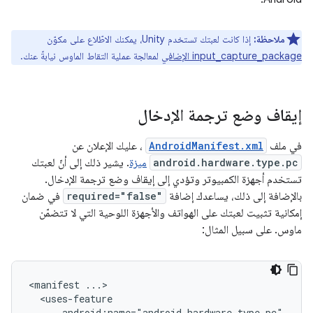
ملاحظة:
إذا كانت لعبتك تستخدم Unity، يمكنك الاطّلاع على مكوّن
input_capture_package الإضافي
لمعالجة عملية التقاط الماوس نيابةً عنك.
إيقاف وضع ترجمة الإدخال
في ملف
AndroidManifest.xml
، عليك الإعلان عن
android.hardware.type.pc
ميزة
. يشير ذلك إلى أنّ لعبتك
تستخدم أجهزة الكمبيوتر وتؤدي إلى إيقاف وضع ترجمة الإدخال.
بالإضافة إلى ذلك، يساعدك إضافة
required="false"
في ضمان
إمكانية تثبيت لعبتك على الهواتف والأجهزة اللوحية التي لا تتضمّن
ماوس. على سبيل المثال:
<manifest