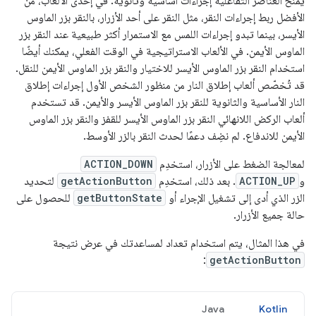
يمنح العناصر التفاعلية إجراءات أساسية وثانوية. في إحدى الألعاب، من
الأفضل ربط إجراءات النقر، مثل النقر على أحد الأزرار، بالنقر بزر الماوس
الأيسر، بينما تبدو إجراءات اللمس مع الاستمرار أكثر طبيعية عند النقر بزر
الماوس الأيمن. في الألعاب الاستراتيجية في الوقت الفعلي، يمكنك أيضًا
استخدام النقر بزر الماوس الأيسر للاختيار والنقر بزر الماوس الأيمن للنقل.
قد تُخصّص ألعاب إطلاق النار من منظور الشخص الأول إجراءات إطلاق
النار الأساسية والثانوية للنقر بزر الماوس الأيسر والأيمن. قد تستخدم
ألعاب الركض اللانهائي النقر بزر الماوس الأيسر للقفز والنقر بزر الماوس
الأيمن للاندفاع. لم نضِف دعمًا لحدث النقر بالزر الأوسط.
لمعالجة الضغط على الأزرار، استخدِم
ACTION_DOWN
و
ACTION_UP
. بعد ذلك، استخدِم
getActionButton
لتحديد
الزر الذي أدى إلى تشغيل الإجراء أو
getButtonState
للحصول على
حالة جميع الأزرار.
في هذا المثال، يتم استخدام تعداد لمساعدتك في عرض نتيجة
:
getActionButton
Java
Kotlin