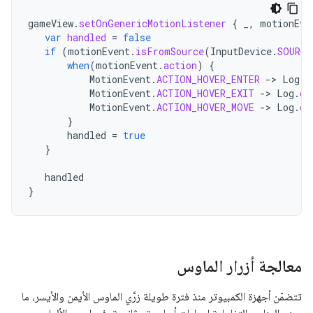
gameView
.
setOnGenericMotionListener
{
_
,
motionEve
var
handled
=
false
if
(
motionEvent
.
isFromSource
(
InputDevice
.
SOURCE
when
(
motionEvent
.
action
)
{
MotionEvent
.
ACTION_HOVER_ENTER
-
>
Log
.
d
MotionEvent
.
ACTION_HOVER_EXIT
-
>
Log
.
d
(
MotionEvent
.
ACTION_HOVER_MOVE
-
>
Log
.
d
(
}
handled
=
true
}
handled
}
معالجة أزرار الماوس
تتضمّن أجهزة الكمبيوتر منذ فترة طويلة زرَّي الماوس الأيمن والأيسر، ما