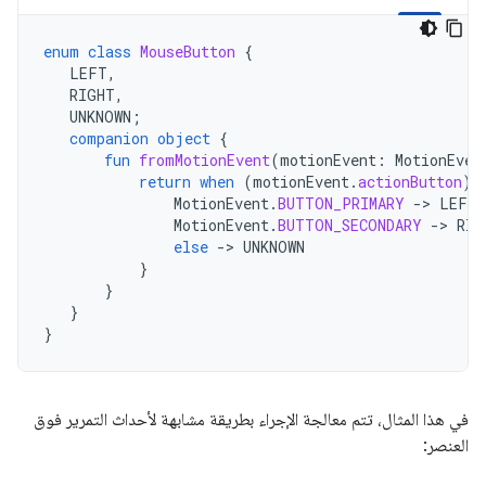
enum
class
MouseButton
{
LEFT
,
RIGHT
,
UNKNOWN
;
companion
object
{
fun
fromMotionEvent
(
motionEvent
:
MotionEven
return
when
(
motionEvent
.
actionButton
)
MotionEvent
.
BUTTON_PRIMARY
-
>
LEFT
MotionEvent
.
BUTTON_SECONDARY
-
>
RIG
else
-
>
UNKNOWN
}
}
}
}
في هذا المثال، تتم معالجة الإجراء بطريقة مشابهة لأحداث التمرير فوق
العنصر: