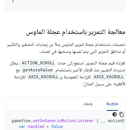
}
معالجة التمرير باستخدام عجلة الماوس
ننصحك باستخدام عجلة تمرير الماوس بدلاً من إيماءات التصغير والتكبير
أو مناطق التمرير التي يتم لمسها وسحبها في لعبتك.
لقراءة قيم عجلة التمرير، استمِع إلى حدث
ACTION_SCROLL
. يمكن
استرداد
التغيير
منذ الإطار الأخير باستخدام
getAxisValue
مع
AXIS_VSCROLL
للإزاحة العمودية و
AXIS_HSCROLL
للإزاحة
الأفقية. على سبيل المثال:
Java
Kotlin
gameView
.
setOnGenericMotionListener
{
_
,
motionEve
var
handled
=
false