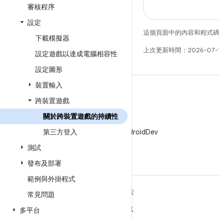
審核程序
設定
這個頁面中的內容和程式
下載模擬器
上次更新時間：2026-07-
設定遊戲以達成電腦相容性
設定圖形
裝置輸入
跨裝置遊戲
關於跨裝置遊戲的持續性
X
第三方登入
在 X 中追蹤 @AndroidDev
測試
發布及部署
範例與外掛程式
深入瞭解 ANDROID
探索
常見問題
Android
遊戲
多平台