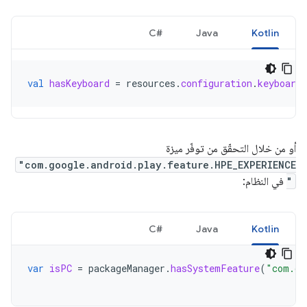
#C
Java
Kotlin
val
hasKeyboard
=
resources
.
configuration
.
keyboard
أو من خلال التحقّق من توفّر ميزة
"com.google.android.play.feature.HPE_EXPERIENCE
"
في النظام:
#C
Java
Kotlin
var
isPC
=
packageManager
.
hasSystemFeature
(
"com.go