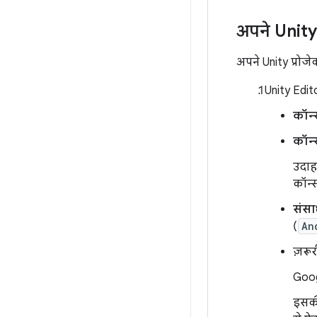
अपने Unity 
अपने Unity प्रोजेक्
Unity Edito
कॉन्स
कॉन्
उदाह
कॉन्
संसा
(
An
ज़रूर
Goog
इसकी