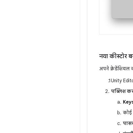
नया कीस्टोर ब
अपने क्रेडेंशियल
Unity Edito
पब्लिश कर
Key
कोई फ
पासव