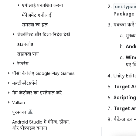
एपीआई प्रकाशित करना
unitypa
Package 
मैनेजमेंट एपीआई
पक्का करें
समस्या का हल
चेकलिस्ट और दिशा-निर्देश देखें
मुख्य 
डाउनलोड
And
सहायता पाएं
Win
रेफ़रंस
पर क्
पीसी के लिए Google Play Games
Unity Edito
मल्टीप्लैटफ़ॉर्म
Target AP
गेम कंट्रोलर का इस्तेमाल करें
Scriptin
Vulkan
Target a
पुरस्कार
पैकेज का 
Android Studio में मैनेज
,
डीबग
,
और प्रोफ़ाइल बनाना