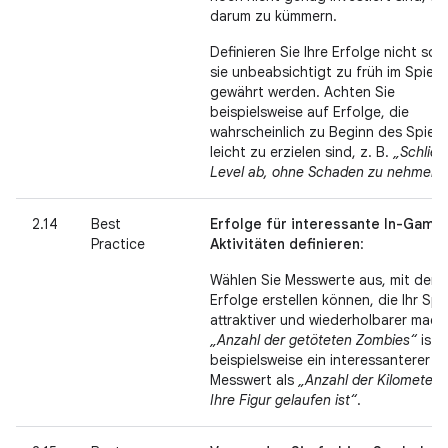
darum zu kümmern.
Definieren Sie Ihre Erfolge nicht so,
sie unbeabsichtigt zu früh im Spiel
gewährt werden. Achten Sie
beispielsweise auf Erfolge, die
wahrscheinlich zu Beginn des Spiels
leicht zu erzielen sind, z. B.
„Schließ
Level ab, ohne Schaden zu nehmen“
2.14
Best
Erfolge für interessante In-Game
Practice
Aktivitäten definieren
:
Wählen Sie Messwerte aus, mit dene
Erfolge erstellen können, die Ihr Spie
attraktiver und wiederholbarer mach
„Anzahl der getöteten Zombies“
ist
beispielsweise ein interessanterer
Messwert als
„Anzahl der Kilometer, 
Ihre Figur gelaufen ist“
.