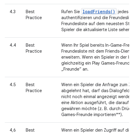
loadFriends()
4.3
Best
Rufen Sie
jedes Ma
Practice
authentifizieren und die Freundeslist
Freundesliste auf dem neuesten Stand
Spieler die aktualisierte Liste sehen.
4.4
Best
Wenn Ihr Spiel bereits In-Game-Freun
Practice
Freundesliste mit dem Friends-Diens
erweitern. Wenn ein Spieler in der I
gleichzeitig ein Play Games-Freund i
„Freunde“ an.
4.5
Best
Wenn ein Spieler die Anfrage zum Zug
Practice
abgelehnt hat, darf das Dialogfeld, 
nicht noch einmal angezeigt werden, 
eine Aktion ausgeführt, die darauf hi
gewähren möchte (z. B. durch Drücke
Games-Freunde importieren**).
4,6
Best
Wenn ein Spieler den Zugriff auf die 