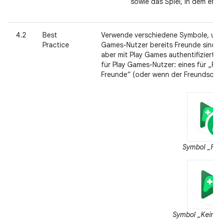
sowie das Spiel, in dem er 
4.2
Best
Verwende verschiedene Symbole, um 
Practice
Games-Nutzer bereits Freunde sind u
aber mit Play Games authentifiziert
für Play Games-Nutzer: eines für „Fr
Freunde“ (oder wenn der Freundschaf
Symbol „Fr
Symbol „Keine