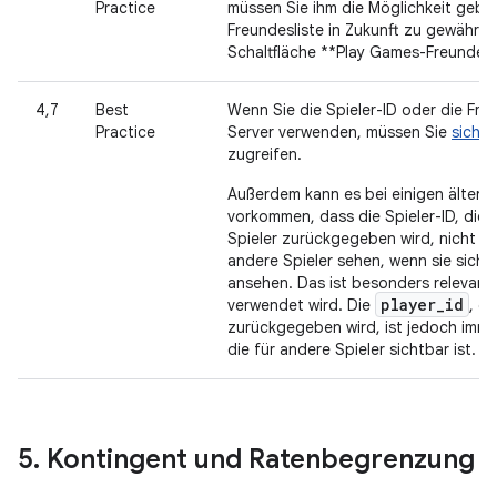
Practice
müssen Sie ihm die Möglichkeit geben
Freundesliste in Zukunft zu gewähre
Schaltfläche **Play Games-Freunde i
4,7
Best
Wenn Sie die Spieler-ID oder die Fre
Practice
Server verwenden, müssen Sie
sicher
zugreifen.
Außerdem kann es bei einigen älteren
vorkommen, dass die Spieler-ID, die
Spieler zurückgegeben wird, nicht mi
andere Spieler sehen, wenn sie sich d
ansehen. Das ist besonders relevant,
player_id
verwendet wird. Die
, di
zurückgegeben wird, ist jedoch immer
die für andere Spieler sichtbar ist.
5
.
Kontingent und Ratenbegrenzung