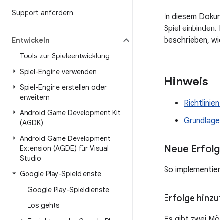
Support anfordern
In diesem Dokum
Spiel einbinden
beschrieben, wie
Entwickeln
Tools zur Spieleentwicklung
Spiel-Engine verwenden
Hinweis
Spiel-Engine erstellen oder
erweitern
Richtlinie
Android Game Development Kit
Grundlage
(AGDK)
Android Game Development
Neue Erfolg
Extension (AGDE) für Visual
Studio
So implementier
Google Play-Spieldienste
Google Play-Spieldienste
Erfolge hinz
Los gehts
Es gibt zwei Mög