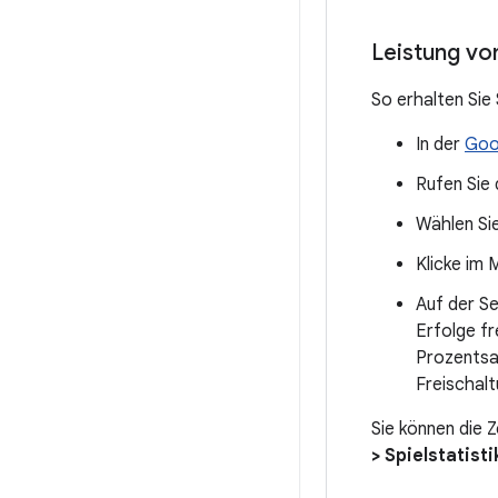
Leistung von
So erhalten Sie 
In der
Goo
Rufen Sie 
Wählen Sie
Klicke im 
Auf der S
Erfolge fr
Prozentsat
Freischalt
Sie können die 
> Spielstatist