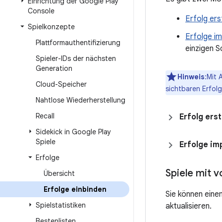
Einrichtung der Google Play
Console
Erfolg ers
Spielkonzepte
Erfolge i
Plattformauthentifizierung
einzigen S
Spieler-IDs der nächsten
Generation
Hinweis
:Mit 
Cloud-Speicher
sichtbaren Erfolg
Nahtlose Wiederherstellung
Recall
Erfolg erst
Sidekick in Google Play
Spiele
Erfolge im
Erfolge
Spiele mit 
Übersicht
Erfolge einbinden
Sie können eine
Spielstatistiken
aktualisieren.
Bestenlisten