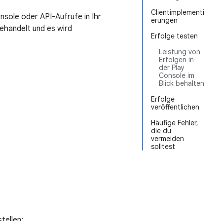
Clientimplementi
nsole oder API-Aufrufe in Ihr
erungen
behandelt und es wird
Erfolge testen
Leistung von
Erfolgen in
der Play
Console im
Blick behalten
Erfolge
veröffentlichen
Häufige Fehler,
die du
vermeiden
solltest
tellen: