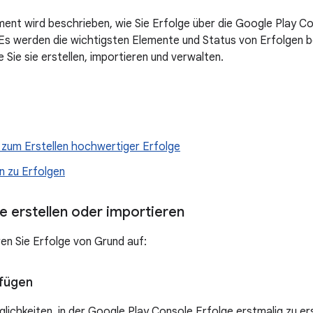
ent wird beschrieben, wie Sie Erfolge über die Google Play Co
. Es werden die wichtigsten Elemente und Status von Erfolgen 
 Sie sie erstellen, importieren und verwalten.
n zum Erstellen hochwertiger Erfolge
n zu Erfolgen
e erstellen oder importieren
en Sie Erfolge von Grund auf:
ufügen
lichkeiten, in der Google Play Console Erfolge erstmalig zu ers