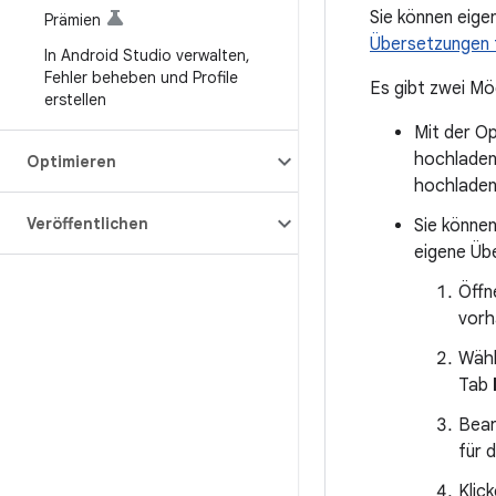
Sie können eige
Prämien
Übersetzungen f
In Android Studio verwalten
,
Fehler beheben und Profile
Es gibt zwei Mö
erstellen
Mit der O
hochladen
Optimieren
hochladen
Veröffentlichen
Sie können
eigene Üb
Öffn
vorh
Wähl
Tab
Bear
für 
Klic