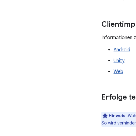
Clientim
Informationen z
Android
Unity
Web
Erfolge t
Hinweis
:Währ
So wird verhinde