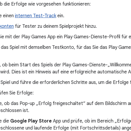
ob die Erfolge wie vorgesehen funktionieren:
e einen
internen Test-Track
ein.
konten
für Tester zu deinem Spielprojekt hinzu.
Sie mit der Play Games App ein Play Games-Dienste-Profil für 
 das Spiel mit demselben Testkonto, für das Sie das Play Games
e, ob beim Start des Spiels der Play Games-Dienste-„Willkomm
wird. Dies ist ein Hinweis auf eine erfolgreiche automatische A
 Spiel und führe die erforderlichen Schritte aus, um die Erfolge 
fen Sie Erfolge:
e, ob das Pop-up „Erfolg freigeschaltet“ auf dem Bildschirm a
schlossen ist.
e die
Google Play Store
App und prüfe, ob im Bereich „Erfol
schlossene und laufende Erfolge (mit Fortschrittsdetails) ang