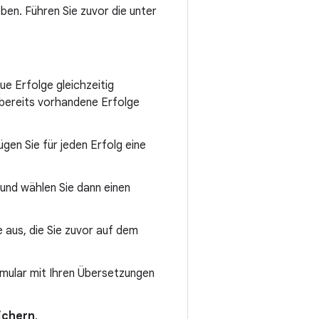
ben. Führen Sie zuvor die unter
ue Erfolge gleichzeitig
 bereits vorhandene Erfolge
ügen Sie für jeden Erfolg eine
und wählen Sie dann einen
 aus, die Sie zuvor auf dem
ormular mit Ihren Übersetzungen
ichern
.