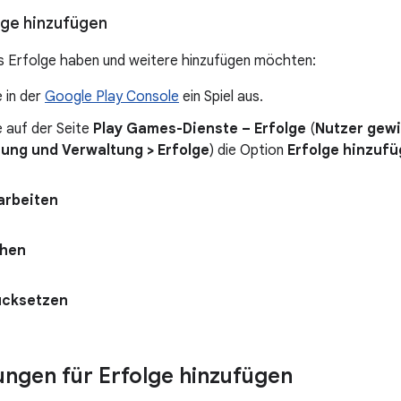
lge hinzufügen
s Erfolge haben und weitere hinzufügen möchten:
 in der
Google Play Console
ein Spiel aus.
e auf der Seite
Play Games-Dienste – Erfolge
(
Nutzer gewi
tung und Verwaltung > Erfolge
) die Option
Erfolge hinzuf
arbeiten
chen
ücksetzen
ngen für Erfolge hinzufügen