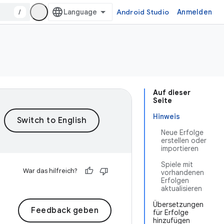
/
Android Studio
Anmelden
Auf dieser
Seite
Hinweis
Neue Erfolge
erstellen oder
importieren
Spiele mit
War das hilfreich?
vorhandenen
Erfolgen
aktualisieren
Übersetzungen
Feedback geben
für Erfolge
hinzufügen