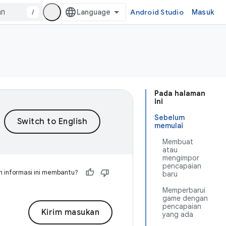
/
Android Studio
Masuk
Pada halaman
ini
Sebelum
memulai
Membuat
atau
mengimpor
pencapaian
 informasi ini membantu?
baru
Memperbarui
game dengan
pencapaian
Kirim masukan
yang ada