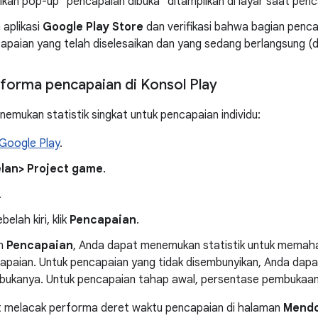
ikan pop-up "pencapaian dibuka" ditampilkan di layar saat penc
 aplikasi
Google Play Store
dan verifikasi bahwa bagian penca
apaian yang telah diselesaikan dan yang sedang berlangsung (d
forma pencapaian di Konsol Play
nemukan statistik singkat untuk pencapaian individu:
Google Play
.
lan> Project game
.
.
elah kiri, klik
Pencapaian
.
an
Pencapaian
, Anda dapat menemukan statistik untuk mema
capaian. Untuk pencapaian yang tidak disembunyikan, Anda dap
ukanya. Untuk pencapaian tahap awal, persentase pembukaa
t melacak performa deret waktu pencapaian di halaman
Mendo