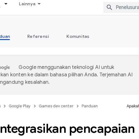
Lainnya
duan
Referensi
Komunitas
Google menggunakan teknologi AI untuk
an konten ke dalam bahasa pilihan Anda. Terjemahan AI
ngandung kesalahan.
s
Google Play
Games dev center
Panduan
Apakah
ntegrasikan pencapaian