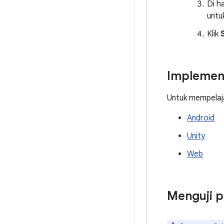
Di h
untu
Klik
Implement
Untuk mempelaja
Android
Unity
Web
Menguji 