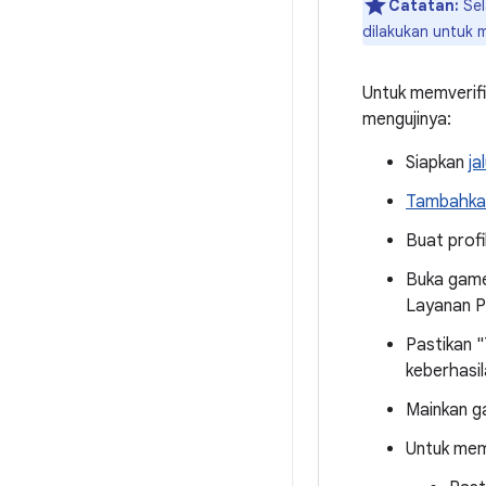
Catatan:
Sel
dilakukan untuk
Untuk memverifi
mengujinya:
Siapkan
ja
Tambahkan
Buat prof
Buka game
Layanan P
Pastikan 
keberhasi
Mainkan g
Untuk mem