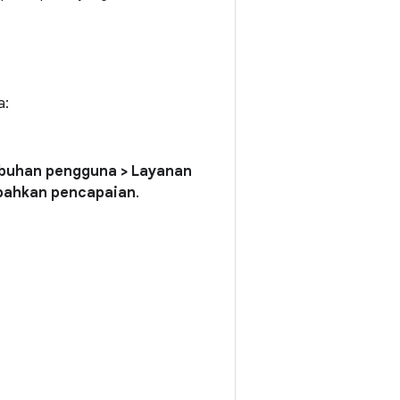
a:
buhan pengguna > Layanan
ahkan pencapaian
.