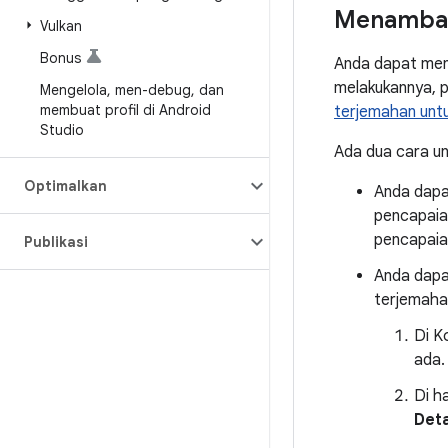
Menambah
Vulkan
Bonus
Anda dapat men
melakukannya, p
Mengelola
,
men-debug
,
dan
membuat profil di Android
terjemahan unt
Studio
Ada dua cara u
Optimalkan
Anda dapa
pencapaia
pencapaia
Publikasi
Anda dapa
terjemahan
Di K
ada.
Di h
Det