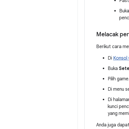
Past
Buka
penc
Melacak per
Berikut cara me
Di
Konsol 
Buka
Sete
Pilih game
Di menu seb
Di halam
kunci pen
yang memb
Anda juga dapa