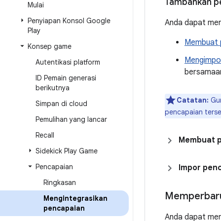
Tambahkan p
Mulai
Penyiapan Konsol Google
Anda dapat mem
Play
Membuat 
Konsep game
Mengimpo
Autentikasi platform
bersamaan
ID Pemain generasi
berikutnya
Catatan:
Gun
Simpan di cloud
pencapaian ters
Pemulihan yang lancar
Recall
Membuat 
Sidekick Play Game
Pencapaian
Impor pen
Ringkasan
Memperbaru
Mengintegrasikan
pencapaian
Anda dapat men