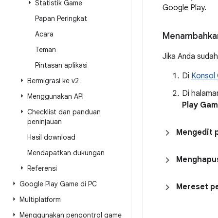
Statistik Game
Google Play.
Papan Peringkat
Acara
Menambahkan
Teman
Jika Anda sudah
Pintasan aplikasi
Di
Konsol 
Bermigrasi ke v2
Di halam
Menggunakan API
Play Gam
Checklist dan panduan
peninjauan
Mengedit 
Hasil download
Mendapatkan dukungan
Menghapus
Referensi
Google Play Game di PC
Mereset p
Multiplatform
Menggunakan pengontrol game