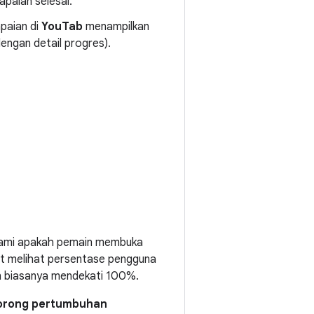
apaian selesai.
paian di
YouTab
menampilkan
engan detail progres).
hami apakah pemain membuka
at melihat persentase pengguna
n biasanya mendekati 100%.
rong pertumbuhan