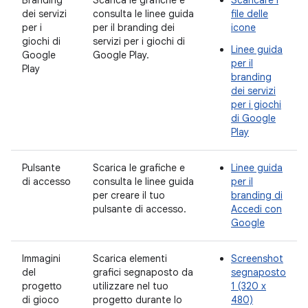
Branding
Scarica le grafiche e
Scaricare i
dei servizi
consulta le linee guida
file delle
per i
per il branding dei
icone
giochi di
servizi per i giochi di
Linee guida
Google
Google Play.
per il
Play
branding
dei servizi
per i giochi
di Google
Play
Pulsante
Scarica le grafiche e
Linee guida
di accesso
consulta le linee guida
per il
per creare il tuo
branding di
pulsante di accesso.
Accedi con
Google
Immagini
Scarica elementi
Screenshot
del
grafici segnaposto da
segnaposto
progetto
utilizzare nel tuo
1 (320 x
di gioco
progetto durante lo
480)