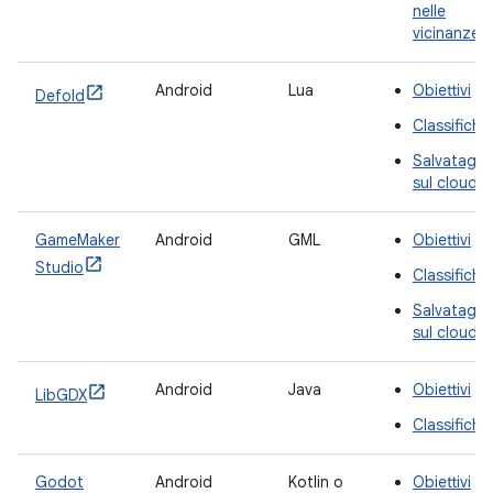
nelle
vicinanze
Android
Lua
Obiettivi
Defold
Classifiche
Salvataggi
sul cloud
GameMaker
Android
GML
Obiettivi
Studio
Classifiche
Salvataggi
sul cloud
Android
Java
Obiettivi
LibGDX
Classifiche
Godot
Android
Kotlin o
Obiettivi