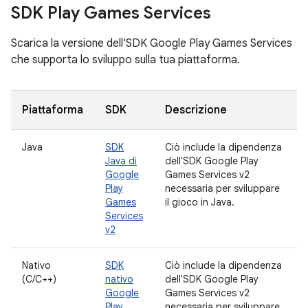
SDK Play Games Services
Scarica la versione dell'SDK Google Play Games Services
che supporta lo sviluppo sulla tua piattaforma.
Piattaforma
SDK
Descrizione
Java
SDK
Ciò include la dipendenza
Java di
dell'SDK Google Play
Google
Games Services v2
Play
necessaria per sviluppare
Games
il gioco in Java.
Services
v2
Nativo
SDK
Ciò include la dipendenza
(C/C++)
nativo
dell'SDK Google Play
Google
Games Services v2
Play
necessaria per sviluppare