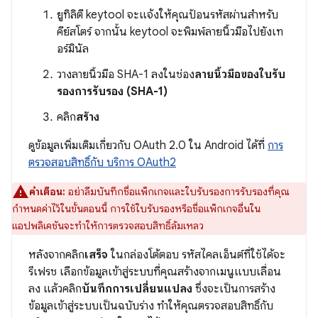
ยูทิลิตี keytool จะแจ้งให้คุณป้อนรหัสผ่านสำหรับ
คีย์สโตร์ จากนั้น keytool จะพิมพ์ลายนิ้วมือไปยังเท
อร์มินัล
วางลายนิ้วมือ SHA-1 ลงในช่อง
ลายนิ้วมือของใบรับ
รองการรับรอง (SHA-1)
คลิก
สร้าง
ดูข้อมูลเพิ่มเติมเกี่ยวกับ OAuth 2.0 ใน Android ได้ที่
การ
ตรวจสอบสิทธิ์กับ บริการ OAuth2
คำเตือน:
อย่าลืมบันทึกชื่อแพ็กเกจและใบรับรองการรับรองที่คุณ
กำหนดค่าไว้ในขั้นตอนนี้ การใช้ใบรับรองหรือชื่อแพ็กเกจอื่นใน
แอปพลิเคชันจะทำให้การตรวจสอบสิทธิ์ล้มเหลว
หลังจากคลิก
เสร็จ
ในกล่องโต้ตอบ รหัสไคลเอ็นต์ที่ใช้ได้จะ
รีเฟรช เลือกข้อมูลเข้าสู่ระบบที่คุณสร้างจากเมนูแบบเลื่อน
ลง แล้วคลิก
บันทึกการเปลี่ยนแปลง
ซึ่งจะเป็นการสร้าง
ข้อมูลเข้าสู่ระบบเป็นฉบับร่าง ทำให้คุณตรวจสอบสิทธิ์กับ