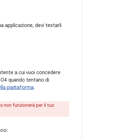
ua applicazione, devi testarli
t utente a cui vuoi concedere
e 404 quando tentano di
ella piattaforma
.
s non funzionerà per il tuo
oco: