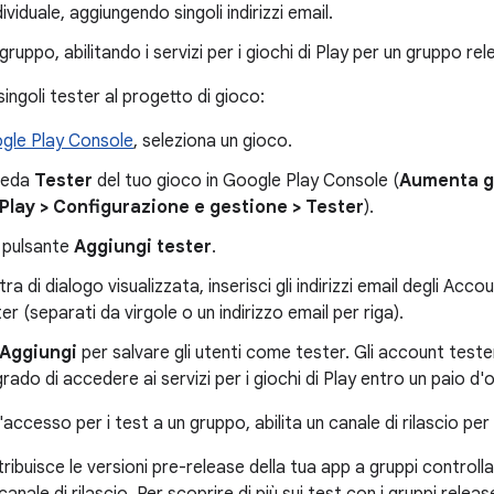
ndividuale, aggiungendo singoli indirizzi email.
i gruppo, abilitando i servizi per i giochi di Play per un gruppo re
ingoli tester al progetto di gioco:
gle Play Console
, seleziona un gioco.
cheda
Tester
del tuo gioco in Google Play Console (
Aumenta gl
 Play
>
Configurazione e gestione
>
Tester
).
l pulsante
Aggiungi tester
.
stra di dialogo visualizzata, inserisci gli indirizzi email degli A
r (separati da virgole o un indirizzo email per riga).
Aggiungi
per salvare gli utenti come tester. Gli account test
grado di accedere ai servizi per i giochi di Play entro un paio d'o
accesso per i test a un gruppo, abilita un canale di rilascio p
ribuisce le versioni pre-release della tua app a gruppi controllati