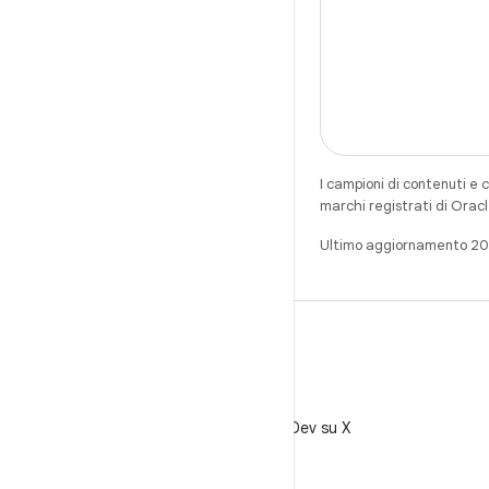
I campioni di contenuti e 
marchi registrati di Oracl
Ultimo aggiornamento 2
X
Segui @AndroidDev su X