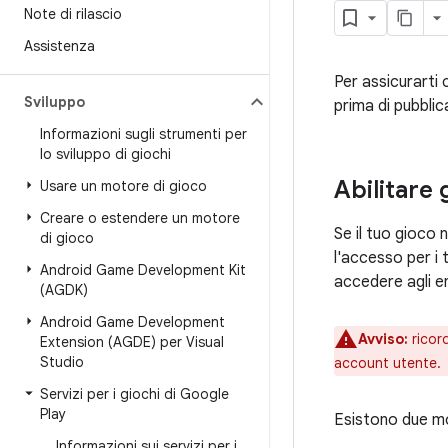
Note di rilascio
Assistenza
Per assicurarti 
Sviluppo
prima di pubblic
Informazioni sugli strumenti per
lo sviluppo di giochi
Abilitare 
Usare un motore di gioco
Creare o estendere un motore
Se il tuo gioco 
di gioco
l'accesso per i
Android Game Development Kit
accedere agli e
(AGDK)
Android Game Development
Avviso:
ricor
Extension (AGDE) per Visual
Studio
account utente.
Servizi per i giochi di Google
Play
Esistono due mod
Informazioni sui servizi per i