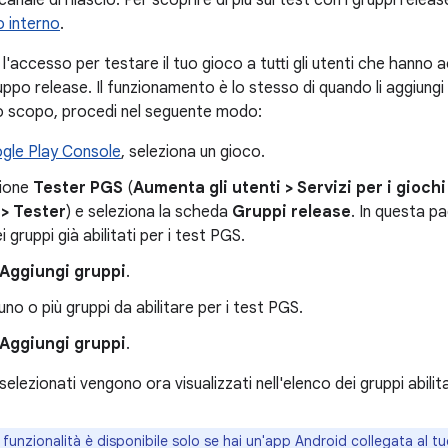
canale di rilascio. Per scoprire di più sui test con i gruppi relea
o interno
.
'accesso per testare il tuo gioco a tutti gli utenti che hanno 
po release. Il funzionamento è lo stesso di quando li aggiungi 
o scopo, procedi nel seguente modo:
gle Play Console
, seleziona un gioco.
zione
Tester PGS
(
Aumenta gli utenti
>
Servizi per i giochi
e
>
Tester
) e seleziona la scheda
Gruppi release
. In questa p
i gruppi già abilitati per i test PGS.
Aggiungi gruppi
.
uno o più gruppi da abilitare per i test PGS.
Aggiungi gruppi
.
selezionati vengono ora visualizzati nell'elenco dei gruppi abilit
funzionalità è disponibile solo se hai un'app Android collegata al t