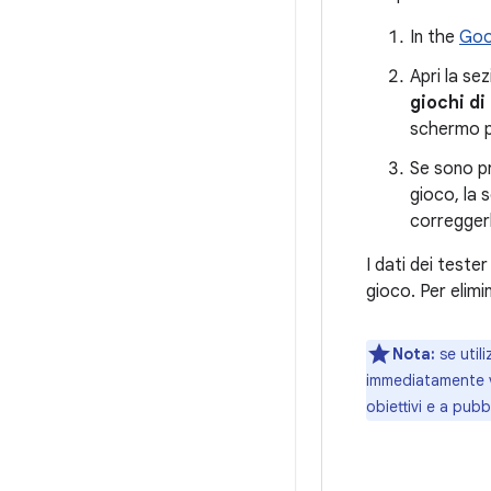
In the
Goo
Apri la se
giochi di
schermo pe
Se sono pr
gioco, la 
correggerl
I dati dei teste
gioco. Per elimin
Nota:
se util
immediatamente vi
obiettivi e a pub