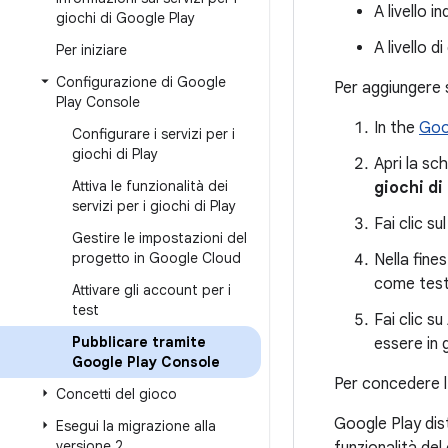
A livello i
giochi di Google Play
A livello d
Per iniziare
Configurazione di Google
Per aggiungere s
Play Console
In the
Goo
Configurare i servizi per i
giochi di Play
Apri la s
Attiva le funzionalità dei
giochi di
servizi per i giochi di Play
Fai clic su
Gestire le impostazioni del
progetto in Google Cloud
Nella fine
come teste
Attivare gli account per i
test
Fai clic su
Pubblicare tramite
essere in 
Google Play Console
Per concedere l'
Concetti del gioco
Google Play dist
Esegui la migrazione alla
versione 2