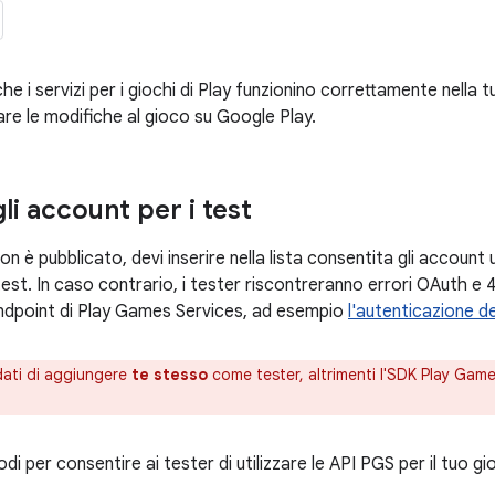
che i servizi per i giochi di Play funzionino correttamente nella t
are le modifiche al gioco su Google Play.
gli account per i test
non è pubblicato, devi inserire nella lista consentita gli accoun
 test. In caso contrario, i tester riscontreranno errori OAuth 
ndpoint di Play Games Services, ad esempio
l'autenticazione d
dati di aggiungere
te stesso
come tester, altrimenti l'SDK Play Game
i per consentire ai tester di utilizzare le API PGS per il tuo gi