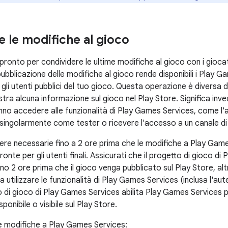
e le modifiche al gioco
ronto per condividere le ultime modifiche al gioco con i giocat
pubblicazione delle modifiche al gioco rende disponibili i Play 
gli utenti pubblici del tuo gioco. Questa operazione è diversa d
ra alcuna informazione sul gioco nel Play Store. Significa invece
nno accedere alle funzionalità di Play Games Services, come l'
singolarmente come tester o ricevere l'accesso a un canale di 
re necessarie fino a 2 ore prima che le modifiche a Play Game
onte per gli utenti finali. Assicurati che il progetto di gioco di
o 2 ore prima che il gioco venga pubblicato sul Play Store, alt
 a utilizzare le funzionalità di Play Games Services (inclusa l'au
 di gioco di Play Games Services abilita Play Games Services pe
sponibile o visibile sul Play Store.
le modifiche a Play Games Services: