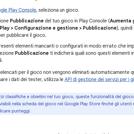
gle Play Console
, seleziona un gioco.
zione
Pubblicazione
del tuo gioco in Play Console (
Aumenta g
 Play
>
Configurazione e gestione
>
Pubblicazione
), quindi
r pubblicare il gioco.
esenti elementi mancanti o configurati in modo errato che imp
sezione
Pubblicazione
ti indicherà quali sono questi elementi
i.
r elencati per il gioco non vengono eliminati automaticamente q
are i dati dei tester, utilizza le
API di gestione dei servizi per i g
izzi classifiche e obiettivi nel tuo gioco, queste funzionalità del gi
sibili nella scheda del gioco nel Google Play Store finché gli utent
blicare punteggi.