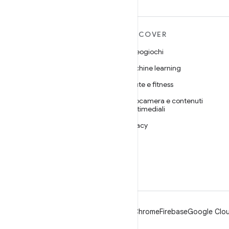
ULTERIORI
DISCOVER
INFORMAZIONI SU
Videogiochi
ANDROID
Machine learning
Android
Salute e fitness
Android for Enterprise
Fotocamera e contenuti
Sicurezza
multimediali
Source
Privacy
Notizie
5G
Blog
Podcast
Android
Chrome
Firebase
Google Clou