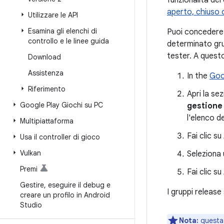
funzionalità del 
aperto, chiuso 
Utilizzare le API
Esamina gli elenchi di
Puoi concedere l
controllo e le linee guida
determinato grup
tester. A quest
Download
Assistenza
In the
Goo
Riferimento
Apri la se
Google Play Giochi su PC
gestion
l'elenco de
Multipiattaforma
Fai clic su
Usa il controller di gioco
Vulkan
Seleziona 
Premi
Fai clic su
Gestire
,
eseguire il debug e
I gruppi release 
creare un profilo in Android
Studio
Nota:
questa 