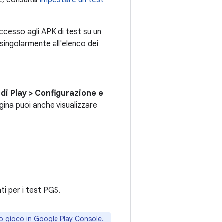
se, consulta
Impostare un test
accesso agli APK di test su un
singolarmente all'elenco dei
 di Play
>
Configurazione e
agina puoi anche visualizzare
ati per i test PGS.
uo gioco in Google Play Console.