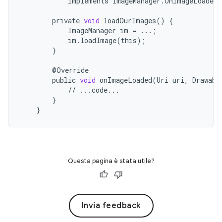
implements
ImageManager
.
OnImageLoadedL
private
void
loadOurImages
()
{
ImageManager
im
=
...
;
im
.
loadImage
(
this
);
}
@
Override
public
void
onImageLoaded
(
Uri
uri
,
Drawabl
//
...
code
...
}
}
Questa pagina è stata utile?
Invia feedback