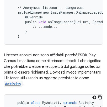
//
Anonymous
listener
--
dangerous
:
im
.
loadImage
(
new
ImageManager
.
OnImageLoadedLi
@
Override
public
void
onImageLoaded
(
Uri
uri
,
Drawabl
//
...
code
...
}
}
I listener anonimi non sono affidabili perché l'SDK Play
Games li mantiene come riferimenti deboli, il che significa
che potrebbero essere recuperati dal garbage collector
prima di essere richiamati. Dovresti invece implementare
il listener utilizzando un oggetto persistente come
Activity
.
public
class
MyActivity
extends
Activity