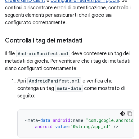
creare gli ID client
e
configurare i servizi per i giochi
. Se
continui a riscontrare errori di autenticazione, controlla i
seguenti elementi per assicurarti che il gioco sia
configurato correttamente.
Controlla i tag dei metadati
Il file
AndroidManifest.xml
deve contenere un tag dei
metadati dei giochi. Per verificare che i tag dei metadati
siano configurati correttamente:
Apri
AndroidManifest.xml
e verifica che
contenga un tag
meta-data
come mostrato di
seguito:
<
meta
-
data
android
:
name
=
"com.google.android.g
android
:
value
=
"@string/app_id"
/