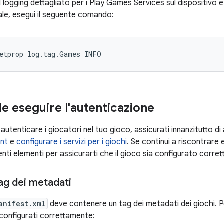
 il logging dettagliato per i Play Games Services sul dispositivo
nale, esegui il seguente comando:
setprop log.tag.Games INFO
le eseguire l'autenticazione
 autenticare i giocatori nel tuo gioco, assicurati innanzitutto di 
ent
e
configurare i servizi per i giochi
. Se continui a riscontrare 
enti elementi per assicurarti che il gioco sia configurato corre
tag dei metadati
anifest.xml
deve contenere un tag dei metadati dei giochi. Pe
configurati correttamente: