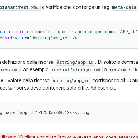
oidManifest.xml
e verifica che contenga un tag
meta-data
data
android
:
name
=
"com.google.android.gms.games.APP_ID
droid
:
value
=
"@string/app_id"
/
a definizione della risorsa
@string/app_id
. Di solito è definit
res/xml
, ad esempio
res/xml/strings.xml
o
res/xml/id
e il valore della risorsa
@string/app_id
corrisponda all'ID num
questa risorsa deve contenere solo cifre. Ad esempio:
ilizzare l'ID client completo (
1233456789012.apps.googleusercon