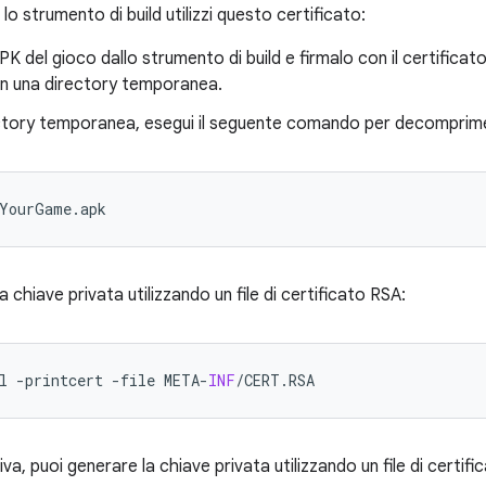
 lo strumento di build utilizzi questo certificato:
PK del gioco dallo strumento di build e firmalo con il certificat
in una directory temporanea.
ectory temporanea, esegui il seguente comando per decomprime
 chiave privata utilizzando un file di certificato RSA:
l
-
printcert
-
file
META
-
INF
/
CERT
.
RSA
iva, puoi generare la chiave privata utilizzando un file di certif