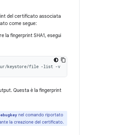
rint del certificato associata
ificato come segue:
ere la fingerprint SHA1, esegui
ur
/
keystore
/
file
-
list
-
v
utput. Questa è la fingerprint
nel comando riportato
debugkey
ante la creazione del certificato.