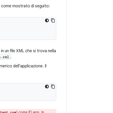
come mostrato di seguito:
"
a in un file XML che si trova nella
s.xml
.
erico dell'applicazione. Il
) come ID app. In
tent.com