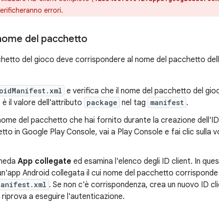
rificheranno errori.
 nome del pacchetto
hetto del gioco deve corrispondere al nome del pacchetto dell'I
oidManifest.xml
e verifica che il nome del pacchetto del gioc
è il valore dell'attributo
package
nel tag
manifest
.
l nome del pacchetto che hai fornito durante la creazione dell'ID 
tto in Google Play Console, vai a Play Console e fai clic sulla
cheda
App collegate
ed esamina l'elenco degli ID client. In q
n'app Android collegata il cui nome del pacchetto corrisponde
Manifest.xml
. Se non c'è corrispondenza, crea un nuovo ID cl
 riprova a eseguire l'autenticazione.