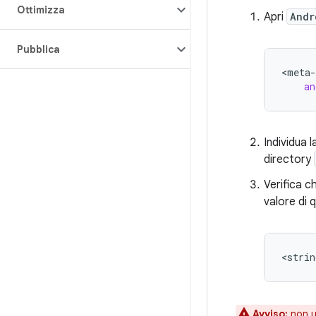
Ottimizza
Apri
Andr
Pubblica
<
meta
-
an
Individua l
directory
Verifica ch
valore di 
Avviso:
non ut