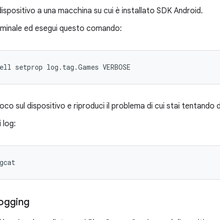
 dispositivo a una macchina su cui è installato SDK Android.
erminale ed esegui questo comando:
ell setprop log.tag.Games VERBOSE
ioco sul dispositivo e riproduci il problema di cui stai tentando d
i log:
gcat
 logging