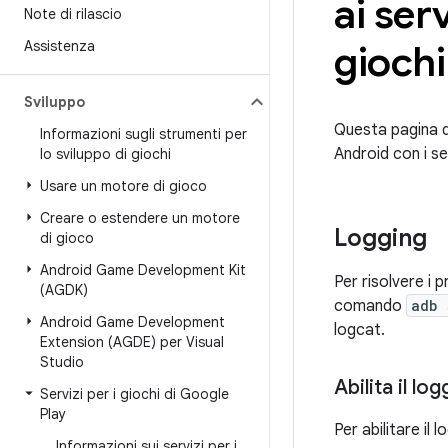
ai serv
Note di rilascio
Assistenza
gioch
Sviluppo
Questa pagina de
Informazioni sugli strumenti per
Android con i ser
lo sviluppo di giochi
Usare un motore di gioco
Creare o estendere un motore
Logging
di gioco
Android Game Development Kit
Per risolvere i p
(AGDK)
comando
adb 
Android Game Development
logcat.
Extension (AGDE) per Visual
Studio
Abilita il lo
Servizi per i giochi di Google
Play
Per abilitare il 
Informazioni sui servizi per i