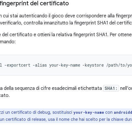
fingerprint del certificato
on cui stai autenticando il gioco deve corrispondere alla fingerp
r verificarlo, controlla innanzitutto la fingerprint SHA1 del cert
le del certificato e ottieni la relativa fingerprint SHA1. Per otten
omando:
l
-
exportcert
-
alias
your
-
key
-
name
-
keystore
/
path
/
to
/
yo
a della sequenza di cifre esadecimali etichettata
SHA1:
nell'o
cato.
zzi un certificato di debug, sostituisci
con
your-key-name
android
 un certificato di release, usa il nome che hai scelto per la chiave dur