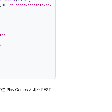
InClient
(
this
);
_ID
,
/* forceRefreshToken= 
/ false,
the
s.
 Play Games 서비스 REST