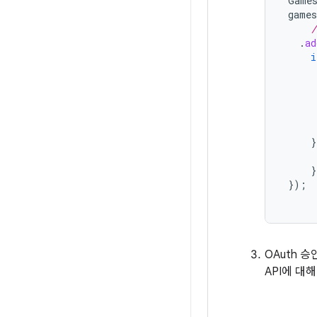
Games
games
     /
.
ad
i
}
}
});
OAuth 
API에 대