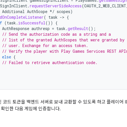
SignInClient
gamesSignInClient
=
PlayGames
.
getGamesSign
SignInClient
.
requestServerSideAccess
(
OAUTH_2_WEB_CLIENT
 Additional AuthScope */
scopes
)
dOnCompleteListener
(
task
-
>
{
f
(
task
.
isSuccessful
())
{
AuthResponse
authresp
=
task
.
getResult
();
// Send the authorization code as a string and a
// list of the granted AuthScopes that were granted by 
// user. Exchange for an access token.
// Verify the player with Play Games Services REST API
else
{
// Failed to retrieve authentication code.
승인 코드 토큰을 백엔드 서버로 보내 교환할 수 있도록 하고 플레이어 ID를
해 확인한 다음 게임에 인증합니다.