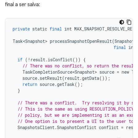
final a ser salva:
private
static
final
int
MAX_SNAPSHOT_RESOLVE_RETR
Task<Snapshot>
processSnapshotOpenResult
(
Snapshots
final
int
if
(!
result
.
isConflict
())
{
// There was no conflict, so return the result
TaskCompletionSource<Snapshot>
source
=
new
Ta
source
.
setResult
(
result
.
getData
());
return
source
.
getTask
();
}
// There was a conflict.  Try resolving it by se
// This is the same as using RESOLUTION_POLICY_
// policy, but we are implementing it as an exam
// One option is to present a UI to the user to 
SnapshotsClient
.
SnapshotConflict
conflict
=
resu