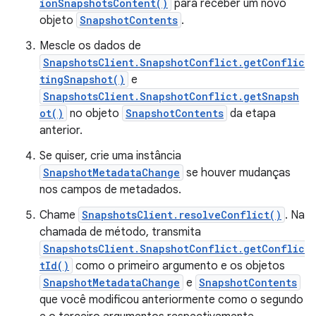
ionSnapshotsContent()
para receber um novo
objeto
SnapshotContents
.
Mescle os dados de
SnapshotsClient.SnapshotConflict.getConflic
tingSnapshot()
e
SnapshotsClient.SnapshotConflict.getSnapsh
ot()
no objeto
SnapshotContents
da etapa
anterior.
Se quiser, crie uma instância
SnapshotMetadataChange
se houver mudanças
nos campos de metadados.
Chame
SnapshotsClient.resolveConflict()
. Na
chamada de método, transmita
SnapshotsClient.SnapshotConflict.getConflic
tId()
como o primeiro argumento e os objetos
SnapshotMetadataChange
e
SnapshotContents
que você modificou anteriormente como o segundo