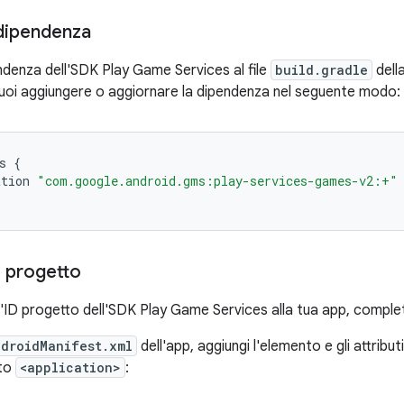
 dipendenza
endenza dell'SDK Play Game Services al file
build.gradle
della
, puoi aggiungere o aggiornare la dipendenza nel seguente modo:
s
{
ation
"com.google.android.gms:play-services-games-v2:+"
ID progetto
l'ID progetto dell'SDK Play Game Services alla tua app, complet
ndroidManifest.xml
dell'app, aggiungi l'elemento e gli attribut
nto
<application>
: