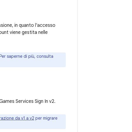
essione, in quanto l'accesso
unt viene gestita nelle
 Per saperne di più, consulta
Games Services Sign In v2.
razione da v1 a v2
per migrare