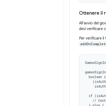
Ottenere il 
All'avvio del gi
devi verificare 
Per verificare i
addOnComplet
GamesSignIn
gamesSignIn
  boolean i
    (isAuth
     isAuth
  if (isAut
    // Cont
  } else {
