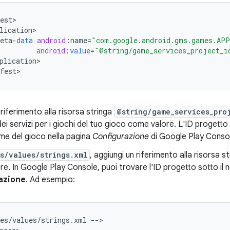
est
lication
eta
-
data
android
:
name
=
"com.google.android.gms.games.AP
android
:
value
=
"@string/game_services_project_i
plication
>

fest
l riferimento alla risorsa stringa
@string/game_services_pro
ei servizi per i giochi del tuo gioco come valore. L'ID progetto d
ome del gioco nella pagina
Configurazione
di Google Play Conso
s/values/strings.xml
, aggiungi un riferimento alla risorsa 
e. In Google Play Console, puoi trovare l'ID progetto sotto il 
azione
. Ad esempio:
es/values/strings.xml --
>
