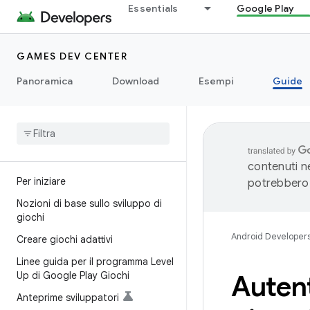
Essentials
Google Play
GAMES DEV CENTER
Panoramica
Download
Esempi
Guide
contenuti ne
Per iniziare
potrebbero 
Nozioni di base sullo sviluppo di
giochi
Android Developer
Creare giochi adattivi
Linee guida per il programma Level
Up di Google Play Giochi
Autent
Anteprime sviluppatori