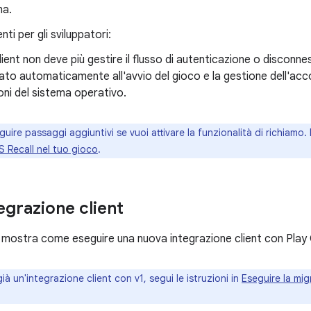
na.
ti per gli sviluppatori:
client non deve più gestire il flusso di autenticazione o disconn
vato automaticamente all'avvio del gioco e la gestione dell'acco
ni del sistema operativo.
uire passaggi aggiuntivi se vuoi attivare la funzionalità di richiamo.
GS Recall nel tuo gioco
.
egrazione client
mostra come eseguire una nuova integrazione client con Play 
ià un'integrazione client con v1, segui le istruzioni in
Eseguire la mig