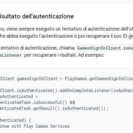
risultato dell'autenticazione
oco, viene sempre eseguito un tentativo di autenticazione dell'u
che abbia eseguito l'autenticazione e poi recuperare il suo ID g
l tentativo di autenticazione, chiama
GamesSignInClient.isA
eListener
per recuperare i risultati. Ad esempio:
Client gamesSignInClient = PlayGames.getGamesSignInClie
Client.isAuthenticated().addOnCompleteListener(isAuthent
sAuthenticated =

enticatedTask.isSuccessful() &&

enticatedTask.getResult().isAuthenticated());

henticated) {

inue with Play Games Services
