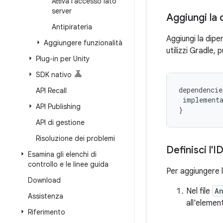
Attiva l'accesso lato
server
Aggiungi la
Antipirateria
Aggiungi la dip
Aggiungere funzionalità
utilizzi Gradle
Plug-in per Unity
SDK nativo
dependencie
API Recall
implement
API Publishing
}
API di gestione
Risoluzione dei problemi
Definisci l'
Esamina gli elenchi di
controllo e le linee guida
Per aggiungere 
Download
Nel file
A
Assistenza
all'eleme
Riferimento