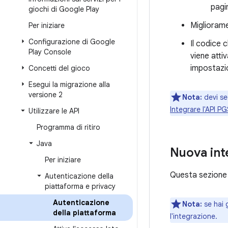
pagi
giochi di Google Play
Miglioramen
Per iniziare
Configurazione di Google
Il codice 
Play Console
viene atti
impostazio
Concetti del gioco
Esegui la migrazione alla
versione 2
Nota:
devi seg
Integrare l'API P
Utilizzare le API
Programma di ritiro
Java
Nuova int
Per iniziare
Questa sezione 
Autenticazione della
piattaforma e privacy
Autenticazione
Nota:
se hai g
della piattaforma
l'integrazione.