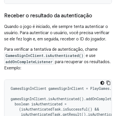
Receber o resultado da autenticação
Quando o jogo é iniciado, ele sempre tenta autenticar o
usuário. Para autenticar o usuário, você precisa verificar
se ele fez login e, em seguida, receber o ID do jogador.
Para verificar a tentativa de autenticação, chame
GamesSignInClient.isAuthenticated()
e use
addOnCompleteListener
para recuperar os resultados.
Exemplo:
GamesSignInClient gamesSignInClient = PlayGames.ge
gamesSignInClient.isAuthenticated().addOnCompleteL
  boolean isAuthenticated =

    (isAuthenticatedTask.isSuccessful() &&

     isAuthenticatedTask.getResult().isAuthenticat