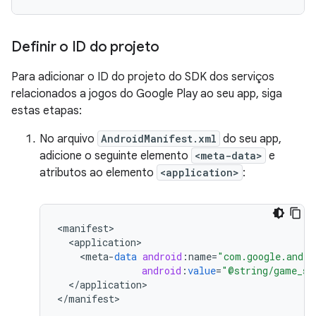
Definir o ID do projeto
Para adicionar o ID do projeto do SDK dos serviços
relacionados a jogos do Google Play ao seu app, siga
estas etapas:
No arquivo
AndroidManifest.xml
do seu app,
adicione o seguinte elemento
<meta-data>
e
atributos ao elemento
<application>
:
<
manifest
<
application
<
meta
-
data
android
:
name
=
"com.google.andro
android
:
value
=
"@string/game_se
<
/
application
>

<
/
manifest