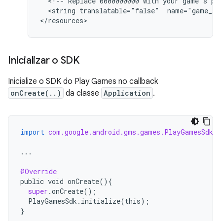
  <!-- Replace 0000000000 with your game's pr
  <string translatable="false"  name="game_se
<
/resources
Inicializar o SDK
Inicialize o SDK do Play Games no callback
onCreate(..)
da classe
Application
.
import
com.google.android.gms.games.PlayGamesSdk
;
...
@Override
public
void
onCreate
(){
super
.
onCreate
();
PlayGamesSdk
.
initialize
(
this
);
}