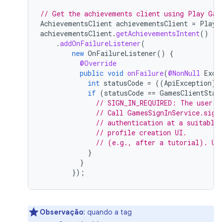
// Get the achievements client using Play Gam
AchievementsClient
achievementsClient
=
PlayG
achievementsClient
.
getAchievementsIntent
()
.
addOnFailureListener
(
new
OnFailureListener
()
{
@Override
public
void
onFailure
(
@NonNull
Exce
int
statusCode
=
((
ApiException
)
if
(
statusCode
==
GamesClientStat
// SIGN_IN_REQUIRED: The user n
// Call GamesSignInService.sign
// authentication at a suitable
// profile creation UI.
// (e.g., after a tutorial). Us
}
}
});
Observação
:
quando a tag