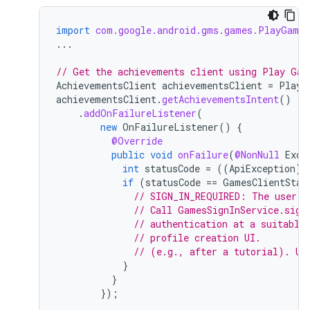
import
com.google.android.gms.games.PlayGames
...
// Get the achievements client using Play Gam
AchievementsClient
achievementsClient
=
PlayG
achievementsClient
.
getAchievementsIntent
()
.
addOnFailureListener
(
new
OnFailureListener
()
{
@Override
public
void
onFailure
(
@NonNull
Exce
int
statusCode
=
((
ApiException
)
if
(
statusCode
==
GamesClientStat
// SIGN_IN_REQUIRED: The user n
// Call GamesSignInService.sign
// authentication at a suitable
// profile creation UI.
// (e.g., after a tutorial). Us
}
}
});