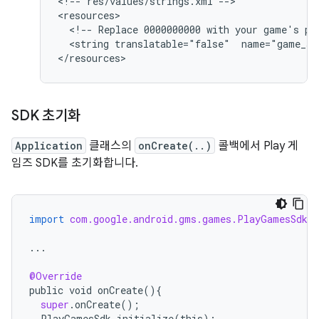
<
!-- res/values/strings.xml --
>

<
resources
  <!-- Replace 0000000000 with your game's pr
  <string translatable="false"  name="game_se
<
/resources
SDK 초기화
Application
클래스의
onCreate(..)
콜백에서 Play 게
임즈 SDK를 초기화합니다.
import
com.google.android.gms.games.PlayGamesSdk
;
...
@Override
public
void
onCreate
(){
super
.
onCreate
();
PlayGamesSdk
.
initialize
(
this
);