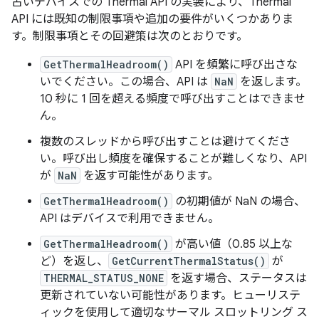
古いデバイスでの Thermal API の実装により、Thermal
API には既知の制限事項や追加の要件がいくつかありま
す。制限事項とその回避策は次のとおりです。
GetThermalHeadroom()
API を頻繁に呼び出さな
いでください。この場合、API は
NaN
を返します。
10 秒に 1 回を超える頻度で呼び出すことはできませ
ん。
複数のスレッドから呼び出すことは避けてくださ
い。呼び出し頻度を確保することが難しくなり、API
が
NaN
を返す可能性があります。
GetThermalHeadroom()
の初期値が NaN の場合、
API はデバイスで利用できません。
GetThermalHeadroom()
が高い値（0.85 以上な
ど）を返し、
GetCurrentThermalStatus()
が
THERMAL_STATUS_NONE
を返す場合、ステータスは
更新されていない可能性があります。ヒューリステ
ィックを使用して適切なサーマル スロットリング ス