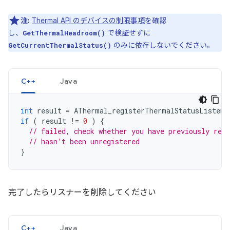
注:
Thermal API のデバイスの制限事項
を確認
し、
で検証せずに
GetThermalHeadroom()
のみに依存しないでください。
GetCurrentThermalStatus()
C++
Java
int
result
=
AThermal_registerThermalStatusListene
if
(
result
!=
0
)
{
// failed, check whether you have previously regi
// hasn’t been unregistered
}
完了したらリスナーを削除してください
C++
Java