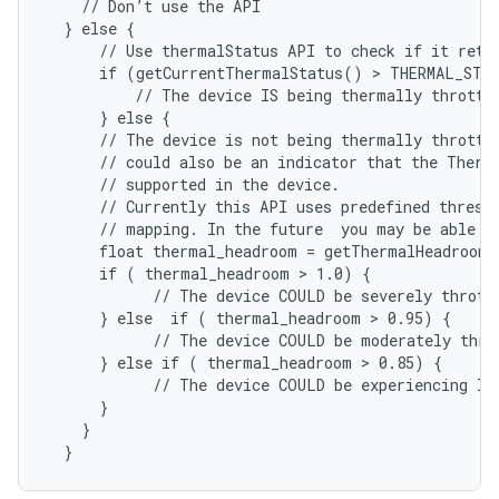
    // Don’t use the API

  } else {

      // Use thermalStatus API to check if it retur
      if (getCurrentThermalStatus() > THERMAL_STAT
          // The device IS being thermally throttle
      } else {

      // The device is not being thermally throttle
      // could also be an indicator that the Therma
      // supported in the device.

      // Currently this API uses predefined thresho
      // mapping. In the future  you may be able to
      float thermal_headroom = getThermalHeadroom(
      if ( thermal_headroom > 1.0) {

            // The device COULD be severely throttl
      } else  if ( thermal_headroom > 0.95) {

            // The device COULD be moderately throt
      } else if ( thermal_headroom > 0.85) {

            // The device COULD be experiencing lig
      }

    }
