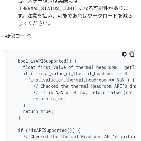
合、ステータスは実際には
THERMAL_STATUS_LIGHT
になる可能性がありま
す。注意を払い、可能であればワークロードを減ら
してください。
疑似コード:
  bool isAPISupported() {

    float first_value_of_thermal_headroom = getThe
    if ( first_value_of_thermal_headroom == 0 ||

      first_value_of_thermal_headroom == NaN ) {

        // Checked the thermal Headroom API's initi
        // it is NaN or 0，so, return false (not su
        return false;

    }

    return true;

  }

  if (!isAPISupported()) {

    // Checked the thermal Headroom API's initial r