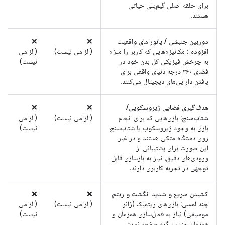
برای حلقه اصلی گیم‌پلی حیاتی
هستند.
دوربین جنبشی / پانورامای واقعیت
❌
❌
افزوده
: مکانیزم‌هایی که کاربر را ملزم
(الزامی نیست)
(الزامی
به چرخش فیزیکی کل بدن خود در
نیست)
فضای ۳۶۰ درجه دنیای واقعی برای
یافتن دارایی‌های دیجیتال می‌کنند.
هدف‌گیری فضایی ژیروسکوپی/
❌
❌
شتاب‌سنج:
بازی‌هایی که برای انجام
(الزامی نیست)
(الزامی
بازی به وجود ژیروسکوپ یا شتاب‌سنج
نیست)
روی دستگاه متکی هستند و در غیر
این صورت برای پشتیبانی از
ورودی‌های دقیق، نیاز به بازسازی قابل
توجهی در تجربه کاربری دارند.
کشیدن سریع و شدید انگشت و ریتم
❌
❌
چند لمسی:
بازی‌های ریتمیک (ژانر
(الزامی نیست)
(الزامی
موسیقی) نیاز به فعال‌سازی همزمان و
نیست)
همزمان چندین گره صفحه نمایش