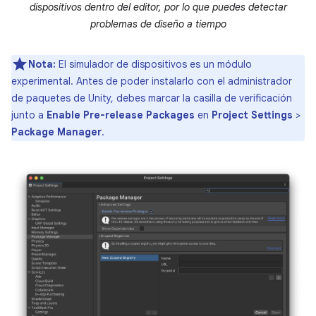
dispositivos dentro del editor, por lo que puedes detectar
problemas de diseño a tiempo
Nota:
El simulador de dispositivos es un módulo
experimental. Antes de poder instalarlo con el administrador
de paquetes de Unity, debes marcar la casilla de verificación
junto a
Enable Pre-release Packages
en
Project Settings
>
Package Manager
.