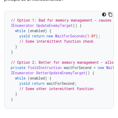
// Option 1: Bad for memory management - causes al
IEnumerator
UpdateEnemyTarget
()
{
while
(
enabled
)
{
yield
return
new
WaitForSeconds
(
1.0f
);
// Some intermittent function check
}
}
// Option 2: Better for memory management - alloca
private
YieldInstruction
 waitForSecond 
=
new
WaitF
IEnumerator
BetterUpdateEnemyTarget
()
{
while
(
enabled
)
{
yield
return
 waitForSecond
;
// Some other intermittent function
}
}