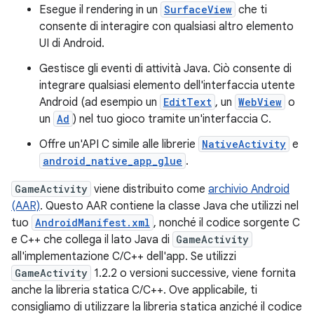
Esegue il rendering in un
SurfaceView
che ti
consente di interagire con qualsiasi altro elemento
UI di Android.
Gestisce gli eventi di attività Java. Ciò consente di
integrare qualsiasi elemento dell'interfaccia utente
Android (ad esempio un
EditText
, un
WebView
o
un
Ad
) nel tuo gioco tramite un'interfaccia C.
Offre un'API C simile alle librerie
NativeActivity
e
android_native_app_glue
.
GameActivity
viene distribuito come
archivio Android
(AAR)
. Questo AAR contiene la classe Java che utilizzi nel
tuo
AndroidManifest.xml
, nonché il codice sorgente C
e C++ che collega il lato Java di
GameActivity
all'implementazione C/C++ dell'app. Se utilizzi
GameActivity
1.2.2 o versioni successive, viene fornita
anche la libreria statica C/C++. Ove applicabile, ti
consigliamo di utilizzare la libreria statica anziché il codice