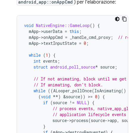
android_app::onAppCmd
) per l'elaborazione:
void
NativeEngine::GameLoop
()
{
mApp
-
>
userData
=
this
;
mApp
-
>
onAppCmd
=
_handle_cmd_proxy
;
// reg
mApp
-
>
textInputState
=
0
;
while
(
1
)
{
int
events
;
struct
android_poll_source
*
source
;
// If not animating, block until we get a
// If animating, don't block.
while
((
ALooper_pollOnce
(
IsAnimating
()
?
(
void
**
)
&
source
))
>
=
0
)
{
if
(
source
!=
NULL
)
{
// process events, native_app_glu
// application lifecycle events t
source
-
>
process
(
source
-
>
app
,
sour
}
if
(
mApp
-
>
destroyRequested
)
{