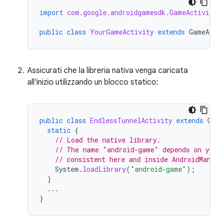
import
com.google.androidgamesdk.GameActivity
public
class
YourGameActivity
extends
GameAct
Assicurati che la libreria nativa venga caricata
all'inizio utilizzando un blocco statico:
public
class
EndlessTunnelActivity
extends
Ga
static
{
// Load the native library.
// The name "android-game" depends on you
// consistent here and inside AndroidMani
System
.
loadLibrary
(
"android-game"
);
}
...
}