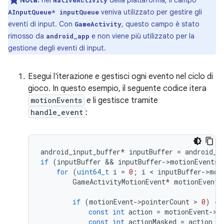
Nota:
nel
della piattaforma, il campo
NativeActivity
veniva utilizzato per gestire gli
AInputQueue* inputQueue
eventi di input. Con
, questo campo è stato
GameActivity
rimosso da
e non viene più utilizzato per la
android_app
gestione degli eventi di input.
Esegui l'iterazione e gestisci ogni evento nel ciclo di
gioco. In questo esempio, il seguente codice itera
motionEvents
e li gestisce tramite
handle_event
:
android_input_buffer
*
inputBuffer
=
android_a
if
(
inputBuffer
 && 
inputBuffer
-
>
motionEventsC
for
(
uint64_t
i
=
0
;
i
 < 
inputBuffer
-
>
mot
GameActivityMotionEvent
*
motionEvent
if
(
motionEvent
-
>
pointerCount
 > 
0
)
{
const
int
action
=
motionEvent
-
>
a
const
int
actionMasked
=
action
 &