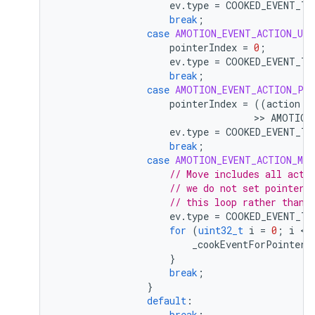
ev
.
type
=
COOKED_EVENT_TY
break
;
case
AMOTION_EVENT_ACTION_UP
pointerIndex
=
0
;
ev
.
type
=
COOKED_EVENT_TY
break
;
case
AMOTION_EVENT_ACTION_PO
pointerIndex
=
((
action
 &
                                   >> 
AMOTION
ev
.
type
=
COOKED_EVENT_TY
break
;
case
AMOTION_EVENT_ACTION_MOV
// Move includes all acti
// we do not set pointerI
// this loop rather than 
ev
.
type
=
COOKED_EVENT_TY
for
(
uint32_t
i
=
0
;
i
 < 
_cookEventForPointerI
}
break
;
}
default
:
break
;