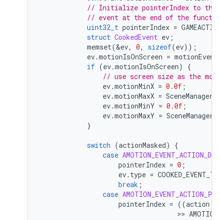
// Initialize pointerIndex to the
// event at the end of the functi
uint32_t
pointerIndex
=
GAMEACTIV
struct
CookedEvent
ev
;
memset
(
&
ev
,
0
,
sizeof
(
ev
));
ev
.
motionIsOnScreen
=
motionEvent
if
(
ev
.
motionIsOnScreen
)
{
// use screen size as the mot
ev
.
motionMinX
=
0.0f
;
ev
.
motionMaxX
=
SceneManager
:
ev
.
motionMinY
=
0.0f
;
ev
.
motionMaxY
=
SceneManager
:
}
switch
(
actionMasked
)
{
case
AMOTION_EVENT_ACTION_DOW
pointerIndex
=
0
;
ev
.
type
=
COOKED_EVENT_TY
break
;
case
AMOTION_EVENT_ACTION_PO
pointerIndex
=
((
action
 &
                                   >> 
AMOTION