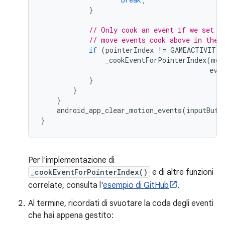
}
// Only cook an event if we set t
// move events cook above in the 
if
(
pointerIndex
!=
GAMEACTIVITY_
_cookEventForPointerIndex
(
mot
ev
,
}
}
}
android_app_clear_motion_events
(
inputBuff
}
Per l'implementazione di
_cookEventForPointerIndex()
e di altre funzioni
correlate, consulta l'
esempio di GitHub
.
Al termine, ricordati di svuotare la coda degli eventi
che hai appena gestito: