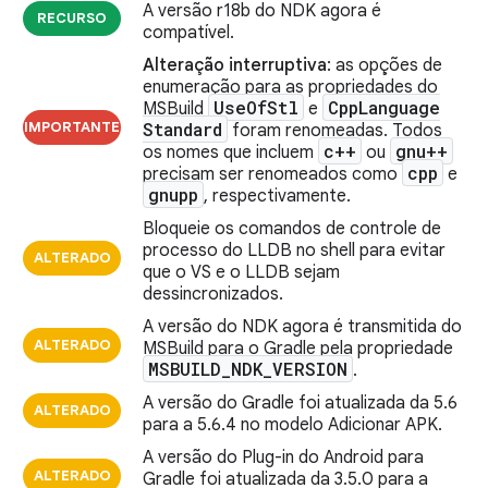
A versão r18b do NDK agora é
RECURSO
compatível.
Alteração interruptiva
: as opções de
enumeração para as propriedades do
Use
Of
Stl
Cpp
Language
MSBuild
e
IMPORTANTE
Standard
foram renomeadas. Todos
c++
gnu++
os nomes que incluem
ou
cpp
precisam ser renomeados como
e
gnupp
, respectivamente.
Bloqueie os comandos de controle de
processo do LLDB no shell para evitar
ALTERADO
que o VS e o LLDB sejam
dessincronizados.
A versão do NDK agora é transmitida do
ALTERADO
MSBuild para o Gradle pela propriedade
MSBUILD
_
NDK
_
VERSION
.
A versão do Gradle foi atualizada da 5.6
ALTERADO
para a 5.6.4 no modelo Adicionar APK.
A versão do Plug-in do Android para
ALTERADO
Gradle foi atualizada da 3.5.0 para a