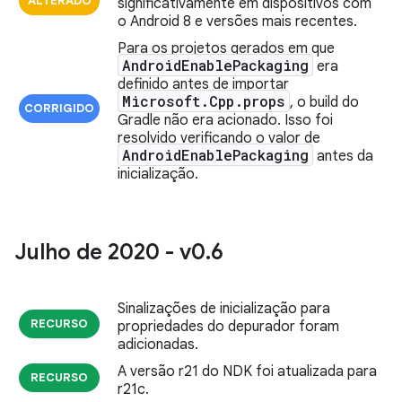
ALTERADO
significativamente em dispositivos com
o Android 8 e versões mais recentes.
Para os projetos gerados em que
Android
Enable
Packaging
era
definido antes de importar
Microsoft
.
Cpp
.
props
, o build do
CORRIGIDO
Gradle não era acionado. Isso foi
resolvido verificando o valor de
Android
Enable
Packaging
antes da
inicialização.
Julho de 2020 - v0
.
6
Sinalizações de inicialização para
RECURSO
propriedades do depurador foram
adicionadas.
A versão r21 do NDK foi atualizada para
RECURSO
r21c.