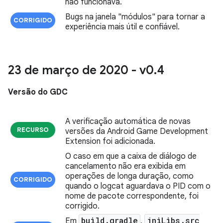
não funcionava.
Bugs na janela "módulos" para tornar a
CORRIGIDO
experiência mais útil e confiável.
23 de março de 2020 - v0
.
4
Versão do GDC
A verificação automática de novas
RECURSO
versões da Android Game Development
Extension foi adicionada.
O caso em que a caixa de diálogo de
cancelamento não era exibida em
operações de longa duração, como
CORRIGIDO
quando o logcat aguardava o PID com o
nome de pacote correspondente, foi
corrigido.
build
.
gradle
jni
Libs
.
src
Em
,