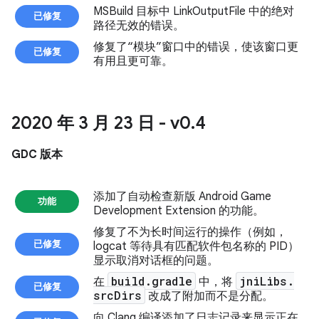
MSBuild 目标中 LinkOutputFile 中的绝对
已修复
路径无效的错误。
修复了“模块”窗口中的错误，使该窗口更
已修复
有用且更可靠。
2020 年 3 月 23 日 - v0
.
4
GDC 版本
添加了自动检查新版 Android Game
功能
Development Extension 的功能。
修复了不为长时间运行的操作（例如，
已修复
logcat 等待具有匹配软件包名称的 PID）
显示取消对话框的问题。
build
.
gradle
jni
Libs
.
在
中，将
已修复
src
Dirs
改成了附加而不是分配。
向 Clang 编译添加了日志记录来显示正在